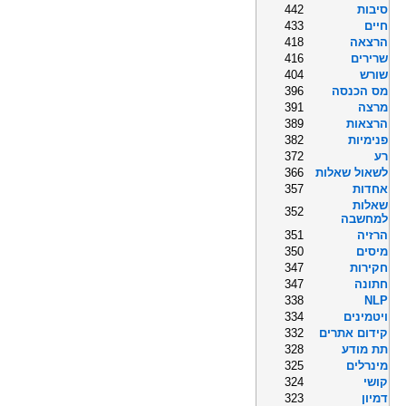
סיבות
442
חיים
433
הרצאה
418
שרירים
416
שורש
404
מס הכנסה
396
מרצה
391
הרצאות
389
פנימיות
382
רע
372
לשאול שאלות
366
אחדות
357
שאלות
352
למחשבה
הרזיה
351
מיסים
350
חקירות
347
חתונה
347
338
NLP
ויטמינים
334
קידום אתרים
332
תת מודע
328
מינרלים
325
קושי
324
דמיון
323