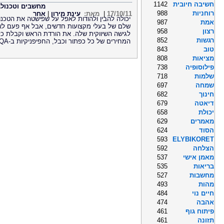
חשיבה חיובית
1142
מחשבים וטכנולג
רוחניות
988
17/10/11
|
מאת:
עינת מירון
|
אחר
יכולה להבין ולהודות לאפל על שפישטה את הטכנו
אמת
987
שלם של בעלי מקצועות חדשים, אבל אף פעם ל
רצון
958
לגישה השיווקית שלה. את הורדת הראש וקבלת כל
רגשות
852
המחירים של כל כפתור וכבל, החפיפניקיות ב-QA.
טוב
843
מציאות
808
פילוסופיה
738
שלמות
718
שמחה
697
חינוך
682
דיאטה
679
יכולת
658
מאמרים
629
הסוד
624
593
ELYBIKORET
הצלחה
592
מאמן אישי
537
בריאות
535
מחשבות
527
מהות
493
חיים נוי
484
אהבה
474
פיתוח גוף
461
תזונה
461