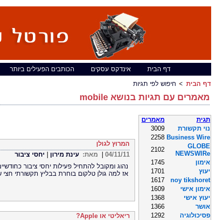
דף הבית
אינדקס עסקים
הכותבים הפעילים ביותר
דף הבית
חיפוש לפי תגיות
מאמרים עם תגיות בנושא mobile
תגית
מאמרים
נוי תקשורת
3009
2258
Business Wire
המרוץ לגולן
GLOBE
2102
NEWSWIRe
04/11/11
|
מאת:
עינת מירון
|
יחסי ציבור
אימון
1745
נהוג ומקובל להתחיל פעילות יחסי ציבור כחודשי
יעוץ
1701
אז למה גולן טלקום בוחרת בבליץ תקשורתי חצי 
1617
noy tikshoret
אימון אישי
1609
יעוץ אישי
1368
אושר
1366
פסיכולוגיה
1292
ריאליטי או Apple?