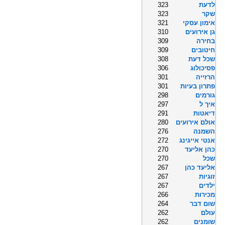
לדעת
323
שקר
323
אימון עסקי
321
גן אירועים
310
בחירה
309
חיטובים
309
שכל דעת
308
פסיכולוג
306
הרזייה
301
פתרון בעיות
301
גורמים
298
איך ל
297
דיאטות
291
אולם אירועים
280
השמנה
276
אנטי אייגינג
272
כהן אליעד
270
שכל
270
אליעד כהן
267
זוגיות
267
ילדים
267
מכירות
266
שום דבר
264
עולם
262
שומנים
262