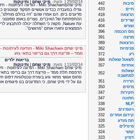
25/02/14
|
מאת:
מיקי שחם
|
ותינוקות
סיבות
442
מיקי שחםMiki Shacham - הודעה ל
חיים
433
גודלו במעבדה כבדים אנושיים תפקוד קטנטנים כב
מדענים ביפן. הם אמרו שהם "היו בהלם מוחלט",
הרצאה
418
ההתפתחות של האיברים, נוצרים באופן ספונטני.
שרירים
416
עת Nature, מקווה כי השתלה יכולה להתבצע
שורש
404
הממצאים ותארו אותם "מרגשים".
מס הכנסה
396
מרצה
391
הרצאות
389
פנימיות
382
מיקי שחם Miki Shacham - ה
ממד – פריצת דרך גם בריפוי בתאי גזע
רע
372
לשאול שאלות
366
בריאות ילדים
11/02/14
|
מאת:
מיקי שחם
|
ותינוקות
אחדות
357
מיקי שחם Miki Shacham - הודעה ל
שאלות
הדפסת תלת ממד – פריצת דרך גם בריפוי בתאי ג
352
למחשבה
סחוס אנושי מתאי גזע בעזרת טכנולוגיות דפוס ת
הרזיה
351
גם על ידי מיקי שחם, כי המדענים בנו פיגומים א
מיסים
350
חקירות
347
חתונה
347
338
NLP
ויטמינים
334
קידום אתרים
332
תת מודע
328
מינרלים
325
קושי
324
דמיון
323