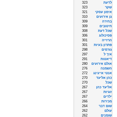
לדעת
323
שקר
323
אימון עסקי
321
גן אירועים
310
בחירה
309
חיטובים
309
שכל דעת
308
פסיכולוג
306
הרזייה
301
פתרון בעיות
301
גורמים
298
איך ל
297
דיאטות
291
אולם אירועים
280
השמנה
276
אנטי אייגינג
272
כהן אליעד
270
שכל
270
אליעד כהן
267
זוגיות
267
ילדים
267
מכירות
266
שום דבר
264
עולם
262
שומנים
262