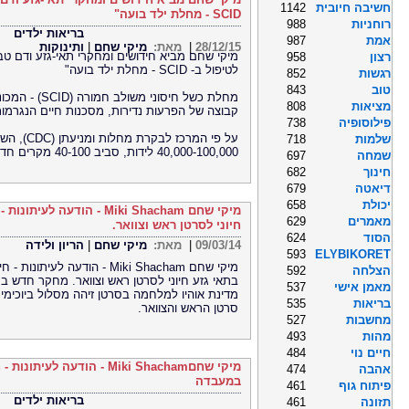
חשיבה חיובית
1142
SCID - מחלת ילד בועה"
רוחניות
988
בריאות ילדים
אמת
987
28/12/15
|
מאת:
מיקי שחם
|
ותינוקות
מיקי שחם מביא חידושים ומחקרי תאי-גזע ודם טבו
רצון
958
לטיפול ב- SCID - מחלת ילד בועה"
רגשות
852
טוב
843
מחלת כשל חיסונ
מציאות
808
קבוצה של הפרעות נדירות, מסכנות חיים הנגרמות 
פילוסופיה
738
שלמות
718
40,000-100,000 לידות, סביב 40-100 מקרים חדשים בקרב תינוקות בארה"ב בכל שנה.
שמחה
697
חינוך
682
דיאטה
679
יכולת
658
מיקי שחם Miki Shacham - ה
מאמרים
629
חיוני לסרטן ראש וצוואר.
הסוד
624
09/03/14
|
מאת:
מיקי שחם
|
הריון ולידה
593
ELYBIKORET
מיקי שחם Miki Shacham - הודעה 
הצלחה
592
בתאי גזע חיוני לסרטן ראש וצוואר. מחקר חדש ב
מאמן אישי
537
מדינת אוהיו למלחמה בסרטן זיהה מסלול ביוכימי ב
בריאות
535
סרטן הראש והצוואר.
מחשבות
527
מהות
493
חיים נוי
484
מיקי שחםMiki Shacham - הוד
אהבה
474
במעבדה
פיתוח גוף
461
בריאות ילדים
תזונה
461