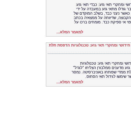
עיתונות - חידושי ומחקרי תאי גזע: כבדי תאי גזע
ר גודלו מתאי גזע במעבדה על ידי
 כאשר ניצני כבד, בשלב המוקדם של
 הקבוצה, שדיווחה על ממצאיה בכתב
 לריפוי אי ספיקת כבד. מומחים ברכו על
למאמר המלא...
ודעה לעיתונות - חידושי ומחקרי תאי גזע: טכנולוגיות הדפסת תלת
עיתונות - חידושי ומחקרי תאי גזע: טכנולוגיות
זע מדענים ממלבורן הצליחו "לגדל"
לת ממדי שפותחו באוניברסיטה. נמסר
שר שימשו לגידול תאי הסחוס.
למאמר המלא...