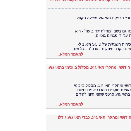
רי: טכניקת תאי גזע מציעה תקווה
י משולב חמורה (SCID) - המכונה גם בשם "מחלת ילד בועה" - היא
על ידי פגמים גנטיים.
על פי המרכז לבקרת מחלות ומניעתן (CDC), השכיחות השנתית של SCID היא 1 ל-
למאמר המלא...
ודעה לעיתונות - חידושי ומחקרי תאי גזע: מסלול ביוכימי בתאי גזע
לעיתונות - חידושי ומחקרי תאי גזע: מסלול ביוכימי
ראשות חוקרים במרכז אוניברסיטת
תאי גזע סרטני שהוא חיוני לקידום
למאמר המלא...
עה לעיתונות - חידושי ומחקרי תאי גזע: כבדי תאי גזע גודלו