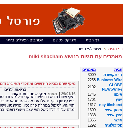
דף הבית
אינדקס עסקים
הכותבים הפעילים ביותר
דף הבית
חיפוש לפי תגיות
מאמרים עם תגיות בנושא miki shacham
תגית
מאמרים
נוי תקשורת
3009
2258
Business Wire
מיקי שחם מביא חידושים ומחקרי תאי-גזע ודם ט
GLOBE
2102
NEWSWIRe
בריאות ילדים
29/01/16
|
מאת:
מיקי שחם
|
ותינוקות
אימון
1745
מיקי שחם מביא חידושים ומחקרי תאי-גזע ודם טבו
יעוץ
1701
בפרקינסון חוקרים גילו את מה שהם מתארים כצע
1617
noy tikshoret
נגרם על ידי דלדול של תאי עצב מייצרי דופמין במו
אימון אישי
1609
יעוץ אישי
1368
אושר
1366
פסיכולוגיה
1292
מיקי שחם מביא חידושים ומחקרי תאי-גזע ודם 