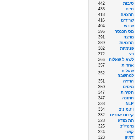
סיבות
442
חיים
433
הרצאה
418
שרירים
416
שורש
404
מס הכנסה
396
מרצה
391
הרצאות
389
פנימיות
382
רע
372
לשאול שאלות
366
אחדות
357
שאלות
352
למחשבה
הרזיה
351
מיסים
350
חקירות
347
חתונה
347
338
NLP
ויטמינים
334
קידום אתרים
332
תת מודע
328
מינרלים
325
קושי
324
דמיון
323