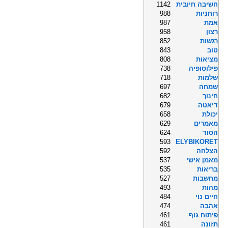
חשיבה חיובית
1142
רוחניות
988
אמת
987
רצון
958
רגשות
852
טוב
843
מציאות
808
פילוסופיה
738
שלמות
718
שמחה
697
חינוך
682
דיאטה
679
יכולת
658
מאמרים
629
הסוד
624
593
ELYBIKORET
הצלחה
592
מאמן אישי
537
בריאות
535
מחשבות
527
מהות
493
חיים נוי
484
אהבה
474
פיתוח גוף
461
תזונה
461