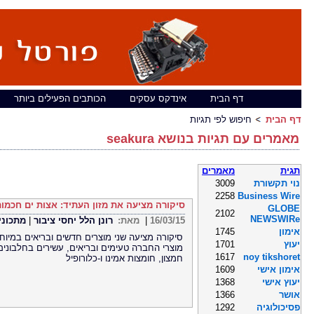
דף הבית
אינדקס עסקים
הכותבים הפעילים ביותר
דף הבית
חיפוש לפי תגיות
מאמרים עם תגיות בנושא seakura
תגית
מאמרים
נוי תקשורת
3009
2258
Business Wire
סיקורה מציעה את מזון העתיד: אצות ים חכמו
GLOBE
2102
NEWSWIRe
16/03/15
|
מאת:
רונן הלל יחסי ציבור
|
מתכוני
אימון
1745
סיקורה מציעה שני מוצרים חדשים ובריאים במיוחד
יעוץ
1701
מוצרי החברה טעימים ובריאים, עשירים בחלבונים, ס
1617
noy tikshoret
חמצון, חומצות אמינו ו-כלורופיל
אימון אישי
1609
יעוץ אישי
1368
אושר
1366
פסיכולוגיה
1292