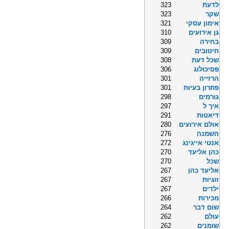
לדעת
323
שקר
323
אימון עסקי
321
גן אירועים
310
בחירה
309
חיטובים
309
שכל דעת
308
פסיכולוג
306
הרזייה
301
פתרון בעיות
301
גורמים
298
איך ל
297
דיאטות
291
אולם אירועים
280
השמנה
276
אנטי אייגינג
272
כהן אליעד
270
שכל
270
אליעד כהן
267
זוגיות
267
ילדים
267
מכירות
266
שום דבר
264
עולם
262
שומנים
262