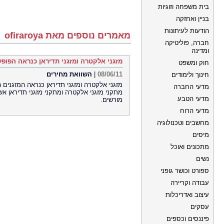
בית משפחה וזוגיות
בניין ואחזקה
הודעות לעיתונות
מאמרים נוספים מאת ofiraroya
חברה, פוליטיקה
ומדינה
מזגני אלקטרה ומזגני תדיראן כנראה הפופל
חוק ומשפט
08/06/11
|
השוואת מחירים
חינוך ולימודים
מזגני אלקטרה ומזגני תדיראן כנראה המזגנים ה
מדעי החברה
מתקני מזגני אלקטרה ומתקני מזגני תדיראן אש
מדעי הטבע
מורשים.
מדעי הרוח
מחשבים וטכנולוגיה
מיסים
מתכונים ואוכל
נשים
ספורט וכושר גופני
עבודה וקריירה
עיצוב ואדריכלות
עסקים
פיננסים וכספים