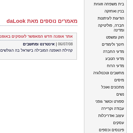
בית משפחה וזוגיות
בניין ואחזקה
הודעות לעיתונות
מאמרים נוספים מאת daLook
חברה, פוליטיקה
ומדינה
אתר אופנה חדש המאפשר לעוסקים באופנה 
חוק ומשפט
06/07/08
|
אינטרנט ומחשבים
חינוך ולימודים
קהילת האופנה המובילה בישראל בה הגולשים 
מדעי החברה
מדעי הטבע
מדעי הרוח
מחשבים וטכנולוגיה
מיסים
מתכונים ואוכל
נשים
ספורט וכושר גופני
עבודה וקריירה
עיצוב ואדריכלות
עסקים
פיננסים וכספים