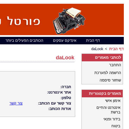
דף הבית
אינדקס עסקים
הכותבים הפעילים ביותר
דף הבית
daLook
daLook
לכותבי מאמרים
התחבר
הרשמה למערכת
שחזור סיסמה
חברה:
אתר אינטרנט:
מאמרים בקטגוריות
טלפון:
אימון אישי
צור קשר עם הכותב:
צור קשר
אינטרנט והחיים
אודות הכותב:
ברשת
בידור ופנאי
ביטוח