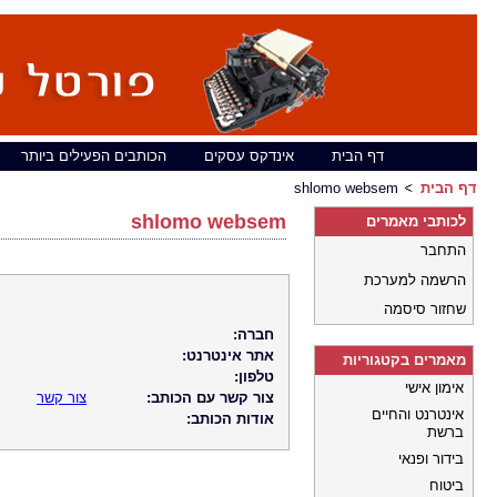
דף הבית
אינדקס עסקים
הכותבים הפעילים ביותר
דף הבית
shlomo websem
shlomo websem
לכותבי מאמרים
התחבר
הרשמה למערכת
שחזור סיסמה
חברה:
אתר אינטרנט:
מאמרים בקטגוריות
טלפון:
אימון אישי
צור קשר עם הכותב:
צור קשר
אינטרנט והחיים
אודות הכותב:
ברשת
בידור ופנאי
ביטוח