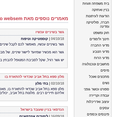
בית משפחה וזוגיות
בניין ואחזקה
הודעות לעיתונות
מאמרים נוספים מאת shlomo websem
חברה, פוליטיקה
ומדינה
גשר בשיניים עכשיו
חוק ומשפט
04/10/18
|
קוסמטיקה וטיפוח
חינוך ולימודים
גשר בשיניים עכשיו, מאפשר לכם לקבל שיניים 
מדעי החברה
מדעי הטבע
גשר הוא מכשיר שמיועד ליישור שיניים, של מבוגר
מדעי הרוח
יש גשר רגיל, שקל לסביבת המטופל להבחין בו
מחשבים וטכנולוגיה
מיסים
מתכונים ואוכל
מלון ספא בתל אביב שכדאי להתארח בו
נשים
02/10/18
|
בתי מלון
מלון ספא בתל אביב שכדאי להתארח בו, מאפ
ספורט וכושר גופני
אליהם תיירים רבים. מלונות בתל אביב, יכולים 
עבודה וקריירה
עיצוב ואדריכלות
עסקים
הנדסאי בניין שעובד בישראל
פיננסים וכספים
16/09/18
|
לימודים אקדמאיים