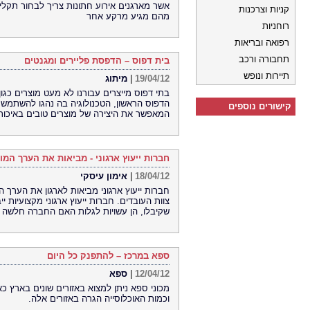
אשר מארגנים אירוע חתונות צריך לבחור תקלי
קניות וצרכנות
מהם מגיע מרקע אחר
רוחניות
רפואה ובריאות
תחבורה ורכב
בית דפוס – הדפסת פליירים ומגנטים
תיירות ונופש
19/04/12
|
מיתוג
בתי דפוס מייצרים עבורנו לא מעט מוצרים כגון 
הדפוס הראשון, הטכנולוגיה בה נהגו להשתמש
קישורים נוספים
המאפשר את היצירה של מוצרים טובים באיכות 
חברות ייעוץ ארגוני - מביאות את הערך המו
18/04/12
|
אימון עיסקי
חברות ייעוץ ארגוני מביאות לארגון את הערך
צוות העובדים. חברות ייעוץ ארגוני מקצועיות
שקיבלו, הן עשויות לגלות האם החברה חלשה 
ספא במרכז – להתפנק כל היום
12/04/12
|
ספא
מכוני ספא ניתן למצוא באזורים שונים בארץ 
וכמות האוכלוסייה הגרה באזורים אלה.