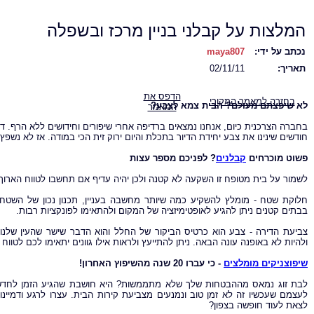
המלצות על קבלני בניין מרכז ובשפלה
נכתב על ידי:
maya807
תאריך:
02/11/11
הדפס את
בחזרה למאמר המקורי
לא שיפצתם מעולם? הבית צמא לצבע?
המאמר
בחברה הצרכנית כיום, אנחנו נמצאים ברדיפה אחרי שיפורים וחידושים ללא הרף. 
חודשים שינינו את צבע יחידת הדיור בתכלת והיום ירוק זית הכי במודה. אז לא נשפץ
פשוט מוכרחים
קבלנים
? לפניכם מספר עצות
לשמור על בית מטופח זו השקעה לא קטנה ולכן יהיה עדיף אם תחשבו לטווח הארוך.
חלוקת שטח - מומלץ להשקיע כמה שיותר מחשבה בעניין, תכנון נכון של השטח
בבתים קטנים ניתן להגיע לאופטימיזציה של המקום ולהתאימו לפונקציות רבות.
צביעת הדירה - צבע הוא כרטיס הביקור של החלל והוא הדבר שישר שהעין שלנו 
ולהיות לא באופנה עונה הבאה. ניתן להתייעץ ולראות אילו גוונים יתאימו לכם לטוו
שיפוצניקים מומלצים
- כי עברו 20 שנה מהשיפוץ האחרון!
לבת זוג נמאס מההבטחות שלך שלא מתממשות? היא חושבת שהגיע הזמן לחדש? 
לעצמם שעכשיו זה לא זמן טוב ונמנעים מצביעת קירות הבית. עצרו לרגע ודמיי
לצאת לעוד חופשה בצפון?