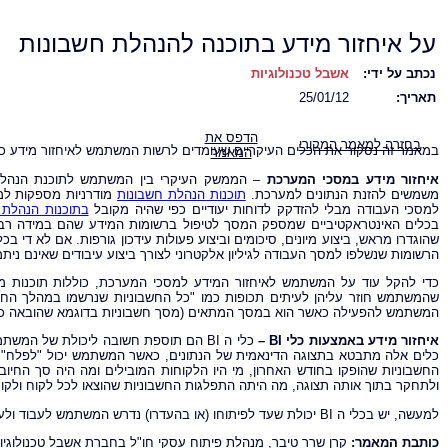
על איחזור מידע בתוכנה להנהלת חשבונות
נכתב על ידי:
אשבל טכנולוגיות
תאריך:
25/01/12
הדפס את
בחזרה למאמר המקורי
במאמר זה נסקור את הכלים העיקריים שעומדים לרשות המשתמש לאיחזור מידע כמ
המאמר
איחזור מידע במסכי המערכת
–
הממשק העיקרי בין המשתמש לתוכנת הנהל
משמשים להזנת הנתונים למערכת.
תוכנות הנהלת חשבונות
מודרניות מספקות למ
למסכי העבודה מבלי להזדקק לדוחות יעודיים כפי שהיה מקובל
בתוכנות הנהלת 
בכלים האינטראקטיביים שמספק המסך לטיפול ברשומות המידע שהם במידה רבה די
שהוגדרו מראש, ביצוע מיונים, סיכומים וביצוע פעולות עידכון גורפות. אם לא די
הרשומות שנשלפו למסך העבודה לגיליון אלקטרוני לצורך ביצוע עיבודים שאינם ני
כדי להקל עוד על המשתמש לאיחזור המידע למסכי המערכת, כוללות תוכנות מוד
שהמשתמש חוזר עליהן לעיתים תכופות כמו "כל החשבוניות שנרשמו במהלך החודש
המשתמש להפעילה כאשר הוא במסך המתאים (מסך חשבוניות בדוגמא שהובאה כ
איחזור מידע באמצעות כלי
BI
–
כלי ה BI הם תוספת חשובה ליכולת של המשתמש לאחזור נתונים מתוך
כלים אלה מתבטא בתצוגה הדינאמית של הנתונים, כאשר המשתמש יכול "לפלח" את
ולתחקר בתוך אותה תצוגה, מה היתה התפלגות החשבוניות שהוצאו לכל לקוח ולקוח
למעשה, יש בכלי ה BI יכולת שעד לפיתוחו (או בהעדרו) נדרש המשתמש לעבוד ולעיין במספר רב של דוחות בעת ובעונה אחת.
כותבת המאמר:
קרן שרר טיבר, מנהלת פיתוח עסקי חו"ל בחברת אשבל טכנולוגיו