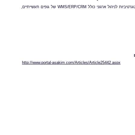
ו-ZOOM, תוכנות אינטגרטיביות לניהול ארגוני כולל WMS/ERP/CRM של גופים תעשייתיים,
http://www.portal-asakim.com/Articles/Article25442.aspx