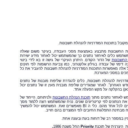
קובל בתוכנות המודרניות להנהלת חשבונות.
ת החשבונות מתבצע באמצעות מסכי העבודה, בעיקר משום שאלה
שתמש כלים לאיחזור נתונים כך שהמשתמש יכול לאחזר מידע ישירות
החשבונות
של הדור הקודם. היתרון העיקרי של גישה זו בא לידי ביטוי
מוי של עבודה בגיליון אלקטרוני, כמו צביעת הרשומות לפי חוקים
 בכל אלה מאפשרות התוכנות המודרניות להנהלת חשבונות להעביר את כל
תמכים במסכי המערכת.
רניות להנהלת חשבונות, כלים להגדרת שליפות מובנות של נתונים
 האחרון". לאחר שמגדירים שליפת מובנית מעין זו של נתונים יכול
אן) בהקלקה על מקש הפעלה אחד.
תוכנת הנהלת החשבונות
ולניתוחם. הייחוד של
 הנתונים לפי קריטריונים שונים. נניח שהמשתמש רוצה ללמוד מסך
החשבוניות שהופקו בחודש האחרון, מי היו הלקוחות המובילים ומה היה סך החיובים לכל אחד מהם. כלי ה BI מאפשרים זאת. המשתמש יכול להמשיך
 מבחינת התפלגות החיובים לפי המוצרים בהם חוייב.
ת היצרנית של תוכנת
Priority
החל משנת 1986
.