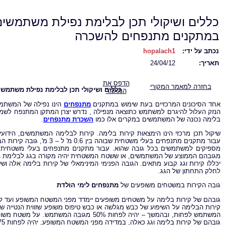
כללים ושיקולי תכן לבלימת נפילת משתמשים
במתקנים מתנפחים להשכרה
נכתב על ידי:
hopalach1
תאריך:
24/04/12
הדפס את
בחזרה למאמר המקורי
כללים ושיקולי תכן לבלימת נפילת משתמש
המאמר
אחד הסיכונים המרכזיים בעת שימוש במתקנים
מתנפחים
הינו נפילה של המשתמש
הנזק העלול להיגרם למשתמש כתוצאה מנפילה , נדרש יצרן המתקן המתנפח לשמור
בלימה נכונה של המשתמשים במקרים אלו כמו
השכרת מתנפחים
.
לחלק התחתון של הגג.
גובה הקירות במשטחים משופעים של
מתנפחים לימי הולדת
גובהם של קירות בלימה וגג כאלה, במדידה מפני המשטח המשופע, יהיה לפחות 75 ס"מ.