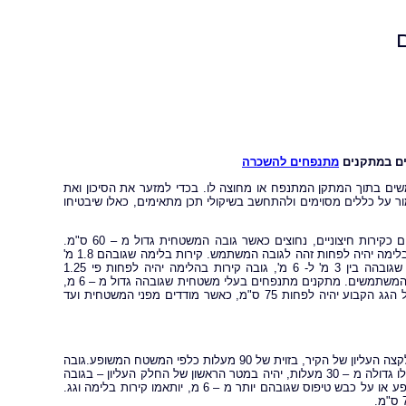
ים במתקנים
מתנפחים להשכרה
ים בתוך המתקן המתנפח או מחוצה לו. בכדי למזער את הסיכון ואת
 על כללים מסוימים ולהתחשב בשיקולי תכן מתאימים, כאלו שיבטיחו
שיקול תכן מרכזי הינו הימצאות קירות בלימה. קירות לבלימה המשתמשים, הידועים כקירות חיצוניים, נחוצים כאשר גובה המשטחית גדול מ – 60 ס"מ.
עבור מתקנים מתנפחים בעלי משטחית שבוהה בין 0.6 מ' ל – 3 מ', גובה קירות הבלימה יהיה לפחות זהה לגובה המשתמש. קירות בלימה שגובהם 1.8 מ'
מספיקים למשתמשים בכל גובה שהוא. עבור מתקנים מתנפחים בעלי משטחית שגובהה בין 3 מ' ל- 6 מ', גובה קירות בהלימה יהיה לפחות פי 1.25
מגובהם הממוצע של המשתמשים, או ששטח המשטחית יהיה מקורה בגג לבלימת המשתמשים. מתקנים מתנפחים בעלי משטחית שגובהה גדול מ – 6 מ,
יכללו קירות וגג קבוע מתאים. הגובה הפנימי המינימאלי של קירות בלימה אלה ושל הגג הקבוע יהיה לפחות 75 ס"מ, כאשר מודדים מפני המשטחית ועד
גובהם של קירות בלימה על משטחים משופעים יימדד מפני המשטח המשופע ועד לקצה העליון של הקיר, בזוית של 90 מעלות כלפי המשטח המשופע.גובה
קירות הבלימה על השיפוע של כבש מגלשה או כבש טיפוס משופע שזווית הנטייה שלו גדולה מ – 30 מעלות, יהיה במטר הראשון של החלק העליון – בגובה
המשתמש לפחות, ובהמשך – יהיה לפחות 50% מגובה המשתמש. על משטח משופע או על כבש טיפוס שגובהם יותר מ – 6 מ, יותאמו קירות בלימה וגג.