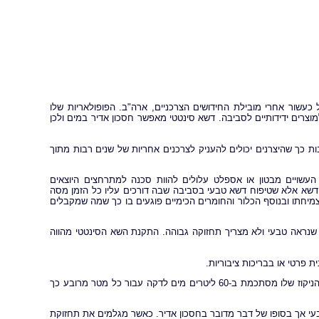
עשור אחרי מובילת החידושים הצרכניים, ארה"ב. הפופולאריות שלו
רים ידידותיים לסביבה. דשא סינטטי מאפשר חסכון אדיר במים ולכן
 כך שהיצרנים יכולים להעניק לצרכנים אחריות של שנים רבות מתוך
העשויים מבטון או אספלט עלולים להוות סכנה למתרחצים היוצאים
דשא אלא שטיפוח דשא טבעי בסביבה שבה דורכים עליו כל הזמן מסה
יחתו ובנוסף הכלור והחומרים הכימיים פוגעים בו כך שמה שמקבלים
ד שנראה טבעי ולא מצריך תחזוקה גבוהה. התקנת השא הסינטטי מהווה
 פרטי או בבריכות ציבוריות.
דשא סינטטי מותאם לסביבה של בריכה שכן הוא סופח נוזלים בקלות רבה. יכולת הניקוז שלו מסתכמת ב-60 ליטרים מים לדקה עבור כל מטר מרובע כך
עי אך בסופו של דבר מדובר בחסכון אדיר. כאשר מגלמים את תחזוקת