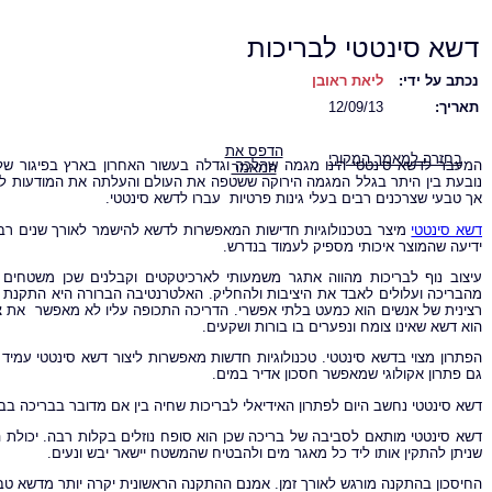
דשא סינטטי לבריכות
נכתב על ידי:
ליאת ראובן
תאריך:
12/09/13
הדפס את
בחזרה למאמר המקורי
המעבר לדשא סינטטי הינו מגמה שהלכה וגדלה בעשור האחרון בארץ בפיגור של כ
המאמר
נובעת בין היתר בגלל המגמה הירוקה ששטפה את העולם והעלתה את המודעות למוצ
אך טבעי שצרכנים רבים בעלי גינות פרטיות עברו לדשא סינטטי.
דשא סינטטי
מיצר בטכנולוגיות חדישות המאפשרות לדשא להישמר לאורך שנים רבות
ידיעה שהמוצר איכותי מספיק לעמוד בנדרש.
עיצוב נוף לבריכות מהווה אתגר משמעותי לארכיטקטים וקבלנים שכן משטחים 
מהבריכה ועלולים לאבד את היציבות ולהחליק. האלטרנטיבה הברורה היא התקנת 
רצינית של אנשים הוא כמעט בלתי אפשרי. הדריכה התכופה עליו לא מאפשר את צמ
הוא דשא שאינו צומח ונפערים בו בורות ושקעים.
הפתרון מצוי בדשא סינטטי. טכנולוגיות חדשות מאפשרות ליצור דשא סינטטי עמי
גם פתרון אקולוגי שמאפשר חסכון אדיר במים.
דשא סינטטי נחשב היום לפתרון האידיאלי לבריכות שחיה בין אם מדובר בבריכה בבית
שניתן להתקין אותו ליד כל מאגר מים ולהבטיח שהמשטח יישאר יבש ונעים.
החיסכון בהתקנה מורגש לאורך זמן. אמנם ההתקנה הראשונית יקרה יותר מדשא טב