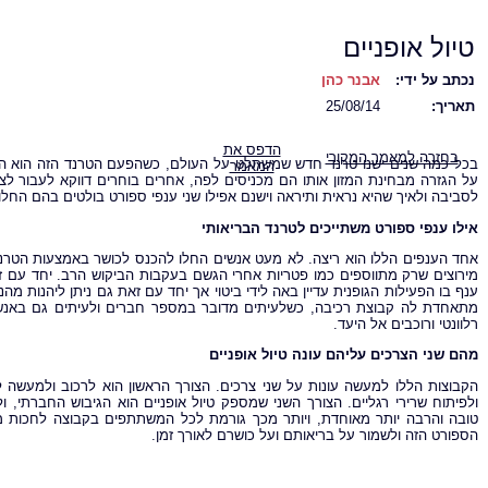
טיול אופניים
נכתב על ידי:
אבנר כהן
תאריך:
25/08/14
הדפס את
בחזרה למאמר המקורי
בכל כמה שנים ישנו טרנד חדש שמשתלט על העולם, כשהפעם הטרנד הזה הוא הט
המאמר
על הגזרה מבחינת המזון אותו הם מכניסים לפה, אחרים בוחרים דווקא לעבור לצ
לסביבה ולאיך שהיא נראית ותיראה וישנם אפילו שני ענפי ספורט בולטים בהם החלו
אילו ענפי ספורט משתייכים לטרנד הבריאותי
אחד הענפים הללו הוא ריצה. לא מעט אנשים החלו להכנס לכושר באמצעות הטרנד 
מירוצים שרק מתווספים כמו פטריות אחרי הגשם בעקבות הביקוש הרב. יחד עם 
ענף בו הפעילות הגופנית עדיין באה לידי ביטוי אך יחד עם זאת גם ניתן ליהנות מהנ
מתאחדת לה קבוצת רכיבה, כשלעיתים מדובר במספר חברים ולעיתים גם באנש
רלוונטי ורוכבים אל היעד.
מהם שני הצרכים עליהם עונה טיול אופניים
הקבוצות הללו למעשה עונות על שני צרכים. הצורך הראשון הוא לרכוב ולמעשה 
ולפיתוח שרירי רגליים. הצורך השני שמספק טיול אופניים הוא הגיבוש החברתי, 
טובה והרבה יותר מאוחדת, ויותר מכך גורמת לכל המשתתפים בקבוצה לחכות 
הספורט הזה ולשמור על בריאותם ועל כושרם לאורך זמן.