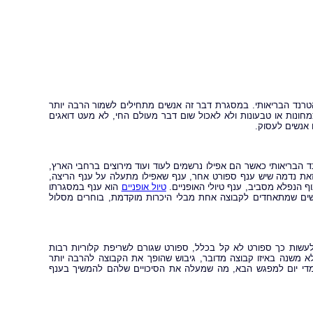
רנד הבריאותי. במסגרת דבר זה אנשים מתחילים לשמור הרבה יותר
מחונות או טבעונות ולא לאכול שום דבר מעולם החי, לא מעט דואגים
 אנשים לעסוק.
הבריאותי כאשר הם אפילו נרשמים לעוד ועוד מירוצים ברחבי הארץ,
זאת נדמה שיש ענף ספורט אחר, ענף שאפילו מתעלה על ענף הריצה,
וף הנפלא מסביב, ענף טיולי האופניים.
טיול אופניים
הוא ענף במסגרתו
ים שמתאחדים לקבוצה אחת מבלי היכרות מוקדמת, בוחרים מסלול
לעשות כך ספורט לא קל בכלל, ספורט שגורם לשריפת קלוריות רבות
ולא משנה באיזו קבוצה מדובר, גיבוש שהופך את הקבוצה להרבה יותר
מדי יום למפגש הבא, מה שמעלה את הסיכויים שלהם להמשיך בענף