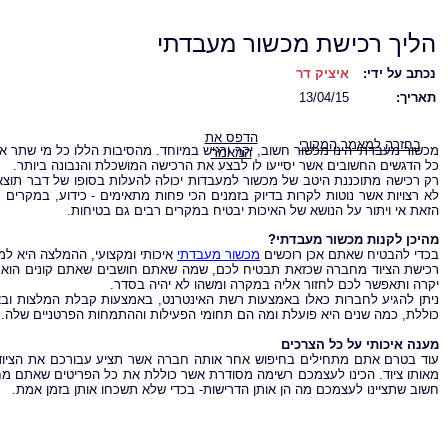
הליך רכישת מכשור מעבדתי
נכתב על ידי:
איציק דר
תאריך:
13/04/15
הדפס את
בחזרה למאמר המקורי
מכשור מעבדתי הינו מכשור חשוב, יקר ורגיש במיוחד. מהסיבות הללו כל מי שתר 
המאמר
כל הדגשים החשובים אשר יסייעו לו לבצע את הרכישה המושכלת והנבונה ביותר.
רק רכישה מתוכננת היטב של מכשור למעבדות יכולה להעלות בסופו של דבר תוצא
לא רצויות אשר נוטות לקרות בדיוק בזמנים הכי פחות מתאימים - כידוע, במקרים 
הזאת אי ויתור על הנושא של האיכות יבטיח במקרים רבים גם בטיחות.
מהיכן לקנות מכשור מעבדתי?
בכדי להבטיח שאתם אכן רוכשים
מכשור מעבדתי
איכותי ומקצועי, ההמלצה היא למ
רכישת הציוד מחברה שכזאת תבטיח לכם, שמה שאתם חושבים שאתם קונים הוא
יקרה ותאפשר לכם לחזור אליה במקרה ומשהו לא יהיה בסדר.
ניתן להגיע לחברות כאלו באמצעות רשת האינטרנט, באמצעות קבלת המלצות ובאמ
כוללת, כמה שנים היא פועלת ומה הם תחומי הפעילות וההתמחות הפרטניים שלה.
מענה איכותי על כל הצרכים
עוד בטרם אתם מתחילים בחיפוש אחר אותה חברה אשר תציע עבורכם את הציוד
מאותו ציוד. הכינו לעצמכם רשימה מסודרת אשר כוללת את כל הפריטים שאתם מחפש
חשוב שתציינו לעצמכם מה הן אותן הדרישות- בכדי שלא תשכחו אותן בזמן אמת.