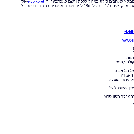
 ממליץ לאוהבימוסיקת בארוק ללכת ולשמוע.נכתבעל ידי
elybikoret
-אלי
ליאון,15/1/2019 12:16 הקונצרט הסידרתי הבא מס'4 של התזמורת בשם 'מוסיקה מסן מרקו יהיה ב17 בירושליםו18 לפברואר בתל אביב במסגרת פסטיבל
elybi
www.el
מנות
ולנוע,פנאי
ל תל אביב
האגודה
אי-אתר מוטקה
ון והפורטלשלי
המרקר.תפוז.פרשן