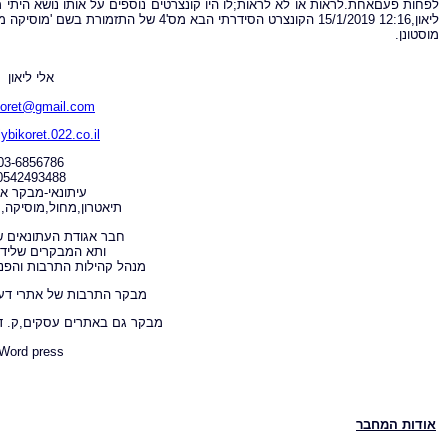
לפחות פעםאחת.לראות או לא לראות;לו היו קונצרטים נוספים על אותו נושא היתי
מוסטונן.
אלי ליאון
koret@gmail.com
ybikoret.022.co.il
03-6856786
0542493488
עיתונאי-מבקר א
תיאטרון,מחול,מוסיקה,ק
חבר אגודת העתונאים ש
ותא המבקרים שליד 
מנהל קהילות התרבות והפנ
מבקר התרבות של אתרי דעת
מבקר גם באתרים עסקים,ק. ד
Word press
אודות המחבר