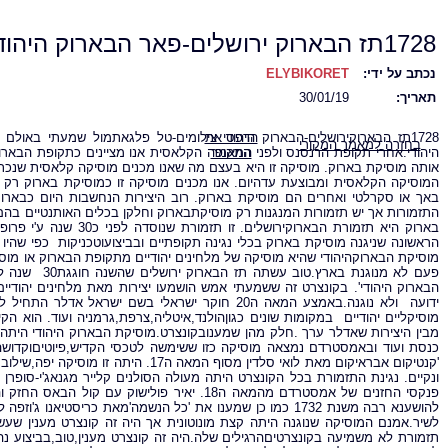
1728תז הבארוק ירושלים-פאר הבארוק היהודי
נכתב על ידי:
ELYBIKORET
תאריך:
30/01/19
הדפס את
1728תז הבארוקירושלים-הבארוק היהודי צילומים-טל פלגאתמול שמעתי באול
בחזרה למאמר המקורי
המאמר
אותה מוסיקת בארוק. מוסיקה זו היא בעצם מה שאנו מכנים מוסיקה קלאסית שנכ
באך או סקרלטי ואחרים הם מוסיקת בארוק. רוב היצירות הנחשבות היום כבארוק
התזמורות אך יש תזמורות המנגנות רק מוסיקתבארוק וחלקן בכלים האותנטיים בהם
בארוק היא תזמורת הבארו
הראשונה שניגנה מוסיקת בארוק בכלי נגינה תקופתיים ובביצועוטכניקות כפי שהי
מוסיקת הבארוקהיהודי שהיא מוסיקה של מלחינים יהודיים מתקופת הבארוק או מוסיק
פעם לא מנוגנת
הבארוק היהודי'. בקונצרט זה ששמעתי אמש הושמעו יצירות מאת מלחינים יהודיים 
ידועה ולא נוגנה.באמצע המאה ה20 חוקר ישראלי בשם י
מבין היצירות שאדלר ערך .חלק מהן שמענובקונצרט.מוסיקת הבארוק היהודי היתה
כנסת ועוד ובאמסטרדם נמצאה מוסיקה כזו ששימשה לטכסי הקדיש,פיוטיםוקדושה.ר
'קנטיקום אבראיקום מאת לואי סלדין מסוף ה
ונקיים. נגינת התזמורת בכל הקונצרט היתה מעולה הסולנים קלייר מגנאג'י-סופרן 
להושענא רבה משנת 1732 כמו כן שמענו את 'כל הנשמה'מאת כריסטיאנו
לשיר.אמנם המוסיקה שנוגנה היתה קצת מונוטונית אך היה זה קונצרט מענין ש
תזמורת לא משמיעה בקונצרטיםהרגילים שלה.היה זה קונצרט מענין,טוב,בביצוע נהדר