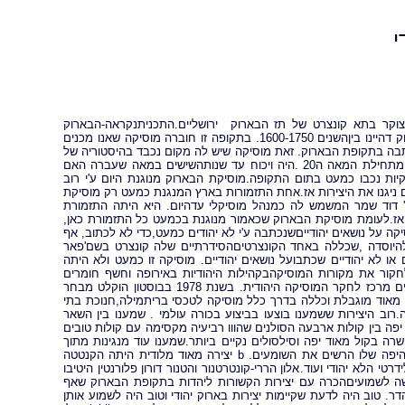
ם צוקר בתא קונצרט של תז הבארוק ירושליים.התכניתנקראה-הבארוק
היהודי.אחרי תקופת הרנסנס ולפני התקופה הקלאסית אנו מציינים כתקופת הבארוק דהיינו ביןהשנים 1600-1750. בתקופה זו חוברה מוסיקה שאנו מכנים
תבה בתקופת הבארוק. זאת מוסיקה שיש לה מקום נכבד בהיסטוריה של
המוסיקה הקלאסית ומבוצעת עדהיום. אנו מכנים מוסיקה זו כמוסיקת בארוק רק מתחילת המאה ה20 .היה ויכוח עד שנותהשישים במאה שעברה האם
יות נכבו כמעט בתום התקופה.מוסיקת הבארוק מנוגנת היום ע'י רוב
 ניגנו את היצירות אז.אחת התזמורות בארץ המנגנת כמעט רק מוסיקת
קירושלים. זו תזמורת שנוסדה לפני כ30 שנה ע'י פרופ' דוד שמר המשמש לה כמנהל מוסיקלי עדהיום. היא היתה התזמורת
ו אז.לעומת מוסיקת הבארוק שכאמור מנוגנת בכמעט כל התזמורת כאן,
ה על נושאים יהודייםשנכתבה ע'י לא יהודים כמעט,כדי לא לכתוב, אף
 בארץ.טוב עשתה תז הבארוק ירושלים שהשנה חוגגת30 שנה להיוסדה ,שכללה באחד הקונצרטיםהסידרתיים שלה קונצרט בשם'פאר
או לא יהודיים שכתבועל נושאים יהודיים. מוסיקה זו כמעט ולא היתה
שראל אדלר התחיל לחקור את מקורות המוסיקהבקהילות היהודיות באירופה וחשף חומרים
מוסיקליים יהודיים במקומות שונים כגוןהולנד,איטליה,צרפת,גרמניה ועוד. הוא הקים מרכז לחקר המוסיקה היהודית. בשנת 1978 בבוסטון הוקלט מבחר
 מאוד מוגבלת וכללה בדרך כלל מוסיקה לטכסי בריתמילה,חנוכת בתי
וב היצירות ששמענו בוצעו בביצוע בכורה עולמי . שמענו בין השאר
מאה ה17. היתה זו מוסיקה יפה,שילוב יפה בין קולות ארבעה הסולנים שהווו רביעיה מקסימה עם קולות טובים
שרה בקול מאוד יפה וסילסולים נקיים ביותר.שמענו עוד מנגינות מתוך
פנקסי החזנים של אמסטרדם מהמאה ה18. יאיר פולישוק עם קול הבאס החזק והיפה שלו הרשים את השומעים. b יצירה מאוד מלודית היתה הקנטטה
 ג'וזפה לידרטי הלא יהודי ועוד.אלון הררי-קונטרטנור והטנור דורון פלורנטין היטיבו
עשה לשמועיםהכרה עם יצירות הקשורות ליהדות בתקופת הבארוק שאף
. טוב היה לדעת שקיימות יצירות בארוק יהודי וטוב היה לשמוע אותן