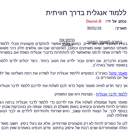
ללמוד אנגלית בדרך חוויתית
נכתב על ידי:
Daniel.B
תאריך:
30/01/19
הדפס את
בחזרה למאמר המקורי
בעידן הגלובלי שבו אנו חיים, כמעט בלתי אפשרי להתקדם מקצועית מבלי ללמוד ל
המאמר
משחקי המחשב שאנו משחקים וכמובן, האינטרנט שבו אנו גולשים חלק ניכר משעו
כדי לשדרג אותה לרמה שתאפשר לנו להתחרות בדוברי אנגלית כשפת אם במשרות ה
מטבע הדברים, אנו רוצים עבור ילדינו את הטוב ביותר. כיצד יכולים ילדים לל
בסאמר סקול בארה"ב.
סאמר סקול
בארה"ב המוקדש ללימוד אנגלית יוכל לשדרג את רמת השליטה של ילדיכ
של יום מתגוררים בו.
אך כיצד תדעו לאיזה סאמר סקול כדאי לכם לשלוח את ילדיכם ללמוד לדבר אנגלית
ללמוד לדבר אנגלית
- מצוינות היא שם המשחק
סאמר סקול שמומלץ לשלוח אליו את ילדיכם כדי ללמוד לדבר אנגלית ברמה הגבוהה 
המורים להיות מיומנים ובקיאים באופן מושלם הן בשפה עצמה והן בטכניקות שבהן י
בנוסף לכך, על הצוות להיות קשוב, רגיש ושירותי ולהתייחס לילדים או לבני הנוע
שעלולה לצוץ.
לכן על המורים להיות לא רק מקצועיים ושירותיים, אלא גם בעלי ניסיון. חשוב מא
כאלה שמאחוריהם שנים רבות של עיסוק בתחום. צדקו חכמינו באומרם שאין חכם כב