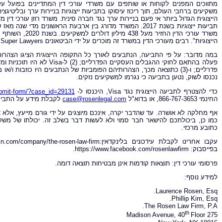
מתווכים המפנים לקוחות או שותפים עם משרדי עורכי דין המתדיינים בפועל על ה
משקיעים ברחבי העולם, תוך ריכוז עיסוקו בתביעות ייצוגיות בניירות ערך ובליטיגצ
הייצוגיות". רבים מעורכי הדין במשרד זה מוכרים על ידי הביטאונים Lawdragon, Super Lawyers.
במה מדובר:
פעלה בהתאם לחוקי ההגבלים העס
פדרליים; ו-(3) כתוצאה מכך, הצהרותיהם הפומביות של הנתבעים היו כוזבות
נכנסו לשוק, נטען בתביעה כי נגרמו למשקיעים נזקים.
כדי להצטרף לתביעה הייצוגית נגד Visa, היכנסו ל-
ubmit-form/?case_id=29131
החינמי 866-767-3653, או בדוא"ל
case@rosenlegal.com
לקבלת מידע על התביעה
אף מחלקה לא אושרה. עד שהדבר יקרה, אינכם מיוצגים על ידי גורם מייעץ, אל
כמו כן, ביכולתכם להישאר חבר סמוי ולא לעשות דבר בשלב זה. יכולתו של משקי
כתובע מרכזי.
בפייסבוק: https://www.facebook.com/rosenlawfirm.
פרסומי עורכי דין: תוצאות קודמות אינן מבטיחות תוצאה דומה.
למידע נוסף:
Laurence Rosen, Esq.
Phillip Kim, Esq.
The Rosen Law Firm, P.A.
th
Floor
275 Madison Avenue, 40