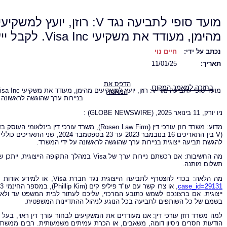
מועד סופי לתביעה נגד V: רוזן, יועץ למשק
מהימן, מעודד את משקיעי Visa Inc. לקבל ייעוץ
נכתב על ידי:
חיים נוי
תאריך:
11/01/25
הדפס את
בחזרה למאמר המקורי
המאמר
בניירות ערך שהוגשה לראשונה ע
ניו יורק, 11 בינואר 2025, (
GLOBE NEWSWIRE
) :
V) בין התאריכים 16 בנובמבר 2023 עד 23 בספטמבר 2024, שני התאריכים כוללים ("התקופה הייצוגית"), את המועד האחרון החשוב של 21 בינואר 2025
להגשת תביעה ייצוגית בניירות ערך שהוגשה לראשונה על ידי המשרד.
מה החשיבות: אם רכשתם ניירות ערך של Visa במה
תשלום מותנה.
מה הלאה: בכדי להצטרף לתביעה הייצוגית נגד חברת Visa, או למידע אודות התביעה הייצוגית היכנסו אל:
case_id=29131
, או צרו קשר עם עו"ד פיליפ קים (Phillip Kim), במספר החינמי 866-767-3653, או בדוא"ל:
ייצוגית.
אם ברצונכם לשמש כתובע המרכזי, עליכם לעתור לבית המשפט עד ולא יאוחר מתאריך
בשמם של כל השותפים לתביעה בכל הנוגע לניהול ההתדיינות המשפטית.
למה משרד רוזן עורכי דין: אנו מעודדים את המשקיעים לבחור עורך דין ראוי, בעל 
הודעות חסרים ניסיון דומה, משאבים, או הכרת עמיתים משמעותית. רבים ממשרדי