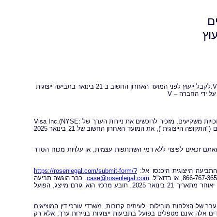
יעים
מועד סופי לתביעה נגד V: רוזן, יועץ למשקיעים מהימן, מעודד את משקיעי Visa Inc.לקבל ייעוץ לפני המועד האחרון החשוב ב-21 בינואר בתביעה ייצוגית
ל ידי החברה – V
מדוע: משרד רוזן עורכי דין (Rosen Law Firm), משרד עורכי דין בינלאומי העוסק בזכויות משקיעים, מזכיר לרוכשים את ניירות הערך של Visa Inc.(NYSE:
לך התקופה הייצוגית, ייתכן שאתם זכאים לפיצוי ללא דמי השתתפות עצמית, או עלויות מכוח הסדר
https://rosenlegal.com/submit-form/?
case@rosenlegal.com
.
כבר הוגשה תביעה
 21 בינואר 2025
.
תובע מרכזי הוא גורם מייצג, הפועל
עבר של הצלחות מובילות. לעיתים קרובות, משרדי עורכי דין המוציאים
ם אלה אינם מטפלים בפועל בתביעות ייצוגיות בניירות ערך, אלא רק