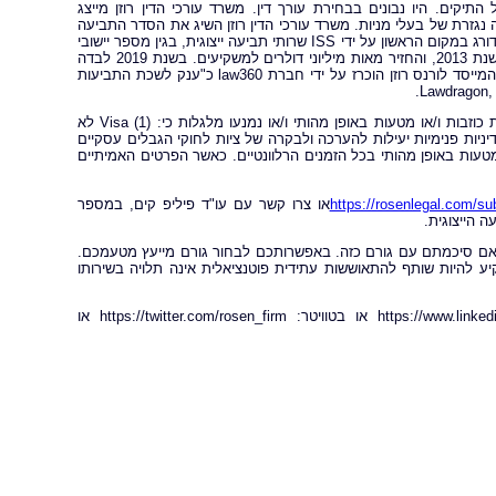
תיקים. היו נבונים בבחירת עורך דין. משרד עורכי הדין רוזן מייצג
יה נגזרת של בעלי מניות. משרד עורכי הדין רוזן השיג את הסדר התביעה
הייצוגית הגדול ביותר אי פעם בניירות ערך נגד חברה סינית. משרד רוזן עורכי דין מדורג במקום הראשון על ידי ISS שרותי תביעה ייצוגית, בגין מספר יישובי
תביעות ייצוגיות בשנת 2017. המשרד מדורג בין ארבעת הראשונים מדי שנה מאז שנת 2013, והחזיר מאות מיליוני דולרים למשקיעים. בשנת 2019 לבדה
משרד עורכי הדין החזיר מעל 438 מיליון דולרים למשקיעים. בשנת 2020, השותף המייסד לורנס רוזן הוכרז על ידי חברת law360 כ"ענק לשכת התביעות
על פי התביעה, הנתבעים לאורך כל התקופה הייצוגית הציגו הצהרות כוזבות ו/או מטעות באופן מהותי ו/או נמנעו מלגלות כי: (1) Visa לא
קיים הפדרליים; (2) ל-Visa לא היו תוכניות ומדיניות פנימיות יעילות להערכה ולבקרה של ציות לחוקי הגבלים עסקיים
 ו/או מטעות באופן מהותי בכל הזמנים הרלוונטיים. כאשר הפרטים האמיתיים
https://rosenlegal.com/s
או צרו קשר עם עו"ד פיליפ קים, במספר
 הייצוגית.
א אם סיכמתם עם גורם כזה. באפשרותכם לבחור גורם מייעץ מטעמכם.
ע להיות שותף להתאוששות עתידית פוטנציאלית אינה תלויה בשירותו
עקבו אחרינו לקבלת עידכונים בלינקדאין:https://www.linkedin.com/company/the-rosen-law-firm או בטוויטר: https://twitter.com/rosen_firm או