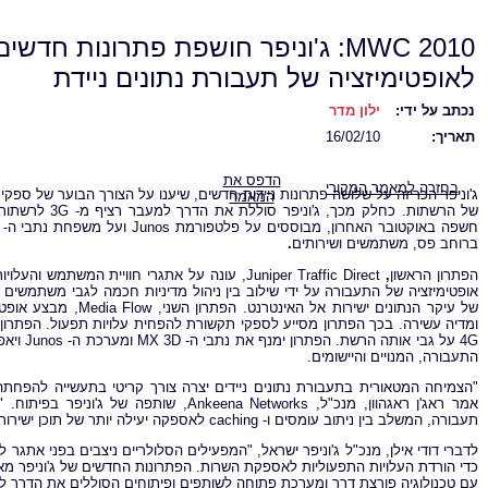
MWC 2010: ג'וניפר חושפת פתרונות חדשים
לאופטימיזציה של תעבורת נתונים ניידת
נכתב על ידי:
ילון מדר
תאריך:
16/02/10
הדפס את
בחזרה למאמר המקורי
ג'וניפר הכריזה על שלושה פתרונות ניידות חדשים, שיענו על הצורך הבוער של ספק
המאמר
חשפה באוקטובר האחרון, מבוססים על פלטפורמת Junos ועל משפחת נתבי ה- MX
ברוחב פס, משתמשים
ושירותים
.
הפתרון הראשון
,
Juniper Traffic Direct, עונה על אתגרי חוויית
אופטימיזציה של התעבורה על ידי שילוב בין ניהול מדיניות חכמה לגבי משתמשים בין
של עיקר הנתונים ישירות אל האינטרנט. הפתרון השני, Media
Flow, מבצע או
ומדיה עשירה. בכך הפתרון מסייע לספקי תקשורת להפחית עלויות תפעול. הפתרון השלישי, bile Core
4G על גבי אותה הרשת. הפתרון ימנף את נתבי ה- MX
3D ומ
התעבורה, המנויים והיישומים.
"הצמיחה המטאורית בתעבורת נתונים ניידים יצרה צורך קריטי בתעשייה להפחת
אמר ראג'ן ראגהוון, מנכ"ל, Ankeena
Networks, שותפה של ג'וניפר בפי
תעבורה, המשלב בין ניתוב עומסים ו- caching לאספקה יעילה יותר של תוכן ישירות למנויים".
לדברי דודי אילן, מנכ"ל ג'וניפר ישראל, "המפעילים הסלולריים ניצבים בפני אתג
כדי הורדת העלויות התפעוליות לאספקת השרות. הפתרונות החדשים של ג'וניפר
עם טכנולוגיה פורצת דרך ומערכת פתוחה לשותפים ופיתוחים הסוללים את הדרך למ