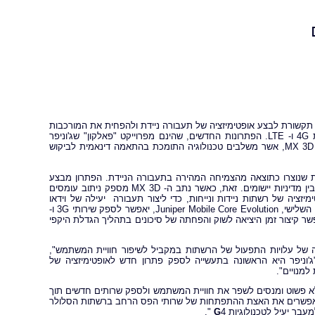
י תקשורת לבצע אופטימיזציה של תעבורה ניידת ולהפחית את המורכבות
של הרשתות. כחלק מכך, ג'וניפר סוללת את הדרך למעבר רציף מ- 3G לרשתות 4G ו- LTE. הפתרונות החדשים, שהינם מפרוייקט "פאלקון" שג'וניפר
3D, אשר משלבים טכנולוגיה התומכת בהתאמה דינאמית לביקוש
 המשתמש והעלויות שנוצרו כתוצאה מהצמיחה המהירה בתעבורה הניידת. הפתרון מבצע
 מדיניות יישומים. זאת, כאשר נתב ה- MX
3D מספק ניתוב עומסים
פטימיזציה של רשתות ניידות ונייחות, כדי ליצור תעבורה יעילה של וידאו
Juniper Mo
Evolution, יאפשר לספק שירותי 3G ו-
ערכת ה- Junos ויאפשר קיצור זמן היציאה לשוק והפחתה של סיכונים בתהליך הגדלת היקפי
ה של עלויות התפעול של הרשתות במקביל לשיפור חוויית המשתמש",
תוח. "ג'וניפר היא הראשונה בתעשייה לספק פתרון חדש לאופטימיזציה של
ר לא פשוט ומנסים לשפר את חוויית המשתמש ולספק שרותים חדשים תוך
 מאפשרים את האצת ההתפתחות של שרותי הפס הרחב ברשתות הסלולר
עבר יעיל לטכנולוגיות
4 ".
G