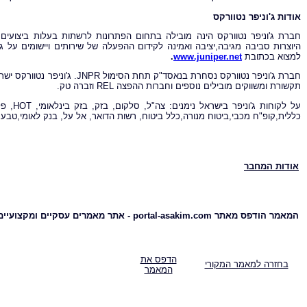
אודות ג'וניפר נטוורקס
חברת ג'וניפר נטוורקס הינה מובילה בתחום הפתרונות לרשתות בעלות ביצועים 
היוצרות סביבה מגיבה,יציבה ואמינה לקידום ההפעלה של שירותים ויישומים על 
למצוא בכתובת
www.juniper.net
.
חברת
תקשורת ומשווקים מובילים נוספים וחברות ההפצה REL וזברה טק.
כללית,קופ"ח מכבי,ביטוח מנורה,כלל ביטוח, רשות הדואר, אל על, בנק לאומי,טבע,
אודות המחבר
המאמר הודפס מאתר portal-asakim.com - אתר מאמרים עסקיים ומקצועיים
הדפס את
בחזרה למאמר המקורי
המאמר