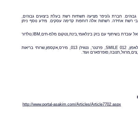
גבוהים. חברת ג'וניפר מציעה תשתיות רשת בעלת ביצועים גבוהים,
גבי רשת אחידה. רשתות אלה דוחפות קדימה עסקים. מידע נוסף ניתן
ג'וניפר נטוורקס נסחרת בנאסד"ק תחת הסימול JNPR. ג'וניפר נטוורקס ישראל עובדת בשיתוף עם בזק בינלאומי,בינת,נטקום מלמ-תים,IBM,טלדור
על לקוחות ג'וניפר בישראל נימנים: צה"ל, סלקום, בזק, בזק בינלאומי, HOT, פלאפון, 012 SMILE, פרטנר, נטוויז'ן 013, מירס,אקספון,שרותי בריאות
צים,מרוול,תנובה,סופרפארם ועוד.
http://www.portal-asakim.com/Articles/Article7702.aspx