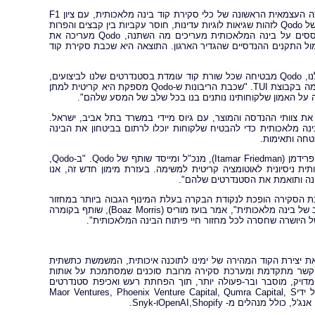
, ההערכה העצמאית הראשונה של כלי סקירת קוד בינה מלאכותית, עם ציון F1
של 50.3%, יתרון משמעותי על Claude Code Review. מדד זה מדגיש את יכולתה של Qodo לזהות שגיאות לוגיות עדינות, חוסר עקביות בין קבצים והפרות
ארכיטקטוניות תוך מזעור הרעש עבור המפתחים. בעוד שרוב כלי הסקירה המבוססים על בינה המלאכותית מעריכים מה השתנה, Qodo מעריכה את
מול התקנים ההנדסיים שהגדיר הארגון. התוצאה היא שכבת סקירת קוד
"ככל שאנו מרחיבים את השימוש בפיתוח בסיוע בינה מלאכותית בפלטפורמות שלנו, Qodo מבטיחה שכל שורת קוד עומדת בסטנדרטים שלנו לביצועים,
אבטחה וציות", אמר כריסטיאן רודולף (Christian Rudolph), ראש שירותי הפלטפורמה בקבוצת TUI. "שכבת הריבונות ש-Qodo מספקת היא קריטית למתן
ה על האמון שלקוחותינו נותנים בנו בכל שלב של המסע שלהם".
לם, להרחיב את צוותי ההנדסה והמוצר, עם גיוס מיידי במשרד בתל אביב, ישראל.
בינה מלאכותית כדי להבטיח שלקוחות יוכלו לרתום בביטחון את הבינה
טחה ותאימות.
"עידן פיתוח תוכנה לא מאומתת מבוססת בינה מלאכותית הסתיים", אמר איתמר פרידמן (Itamar Friedman), מנכ"ל ומייסד שותף של Qodo. "ב-Qodo,
תית ניסיונית לאוטומציה קריטית למשימה. בעזרת מימון חדש זה, אנו
מינה ותואמת את הסטנדרטים שלהם".
כבת הסקירה הופכת לנקודת הבקרה בעלת המינוף הגבוה ביותר במחזור
חיי הפיתוח, Qodo בונה את התשתית שתאפשר לשיקול דעת אנושי להתרחב בקצב של בינה מלאכותית", אמר בועז מוריס (Boaz Morris), שותף בקומרה
 את יצירת הקוד המהירה של ימינו לתוכנה איכותית, המשמשת כתשתית
סה ארגוניים. עם Qodo 2.0, Qodo מציגה הנדסת הקשר מתקדמת ומערכת סקירה מרובת סוכנים שמסתמכת על אותות
החלטותPR קודמות) כדי לספק משוב מדויק, מוסבר ובר-פעולה יותר, תוך הפחתת רעש ואכיפת סטנדרטים
ספציפיים לארגון. Qodo, שנוסדה בשנת 2018, גייסה 120 מיליון דולר, מגובה על ידיMaor Ventures, Phoenix Venture Capital, Qumra Capital, S