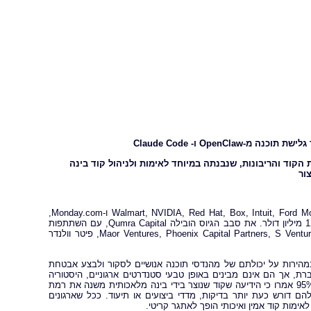
OpenClaw
ו-
Claude Code
קוד והריבונות, שנבנתה במיוחד לאימות ולניהול קוד בינה
ור
, פלטפורמת סקירת וריבונות קוד בינה מלאכותית, שזכתה באמון של Walmart, NVIDIA, Red Hat, Box, Intuit, Ford Motors ו-Monday.com,
הכריזה על גיוס של 70 מיליון דולר בסדרה B, מה שהביא את סך גיוסי ההון ל-120 מיליון דולר. את סבב הגיוס הובילה Qumra Capital, עם השתתפות
במימון מצד Maor Ventures, Phoenix Capital Partners, S Ventures, Square Peg, Susa Ventures, TLV Partners, Vine Ventures, פיטר וולנדר
 במהירות על יכולתם של מהנדסי תוכנה אנושיים לסקור ולבצע אבטחת
וברת, אך הם אינם מבינים באופן טבעי סטנדרטים ארגוניים, היסטוריה
ארכיטקטונית או סבילות לסיכונים. בסקר שנערך לאחרונה בקרב 500 מפתחים, 95% אמרו כי הידיעה שקוד שנוצר בידי בינה מלאכותית משנה את רמת
(45%) דיווחו שתהליך הסקירה שלהם דורש כעת יותר בדיקות, מדדי ביצועים או תיעוד. ככל שארגונים
אימות קוד אמין ואיכותי הופך לאתגר קריטי.