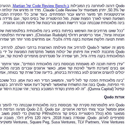
Qodo דורגה לאחרונה בין המובילות
ב-Code Review Bench של Martian
השפעת השינוי לאורך הפצות שונות, מול ההיסטוריה של בסיס הקוד, ועם מדידה 
בינה מלאכותית שנבנתה עבור דרישות האמון והריבונות של פיתוח תוכנה ארגונית.
חוויות תנועה חלקות ואמינות בקנה מידה גלובלי. אנו מחדשים מהר יותר תוך שמיר
מימון זה יאפשר ל-Qodo להרחיב את פעילותה הארגונית ברחבי העו
Qodo מתכננת להאיץ את פיתוחן של יכולות ממשל מתקדמות המונעות על ידי 
המלאכותית בקנה מידה גדול, תוך שמירה על סטנדרטים מחמירים לאיכות קוד, אב
אנו בונים 'מערכת תיעוד' לאיכות קוד ואמון, כאשר ארגונים עוברים מבינה מלאכו
יכולים להעצים ארגונים לנוע במהירות בביטחון, בידיעה שכל שורת קוד בטוחה, א
"בינה מלאכותית הפכה קוד לזול לייצור, והמשאב הנדיר הוא כעת אמון. ככל שש
קפיטל (Qumra Capital). "זה לא פתרון נקודתי המוטבע בצינור; זוהי שכבת היסוד של היושרה שחסרה לכל מחזור חיי פיתוח הבינה המלאכותית".
אודות
Qodo
Qodo היא פלטפורמת סקירת קוד מבוססת בינה מלאכותית שנבנתה כדי להפוך
אמון וממשל עבור צוותי הנד
ממאגר מלא (כולל היסטוריית בסיס קוד ו
Ventures, Square Peg, Susa Ventures, TLV Partners, Vine Ventures ומשקיעי אנג'ל, כולל מנהלים מ- OpenAI,Shopifyו-Snyk.