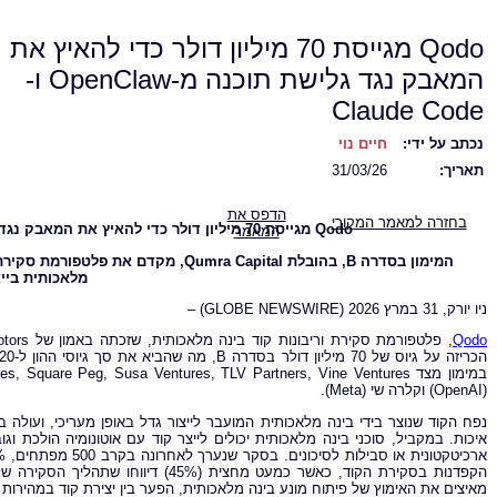
Qodo מגייסת 70 מיליון דולר כדי להאיץ את
המאבק נגד גלישת תוכנה מ-OpenClaw ו-
Claude Code
נכתב על ידי:
חיים נוי
תאריך:
31/03/26
הדפס את
בחזרה למאמר המקורי
Qodo
מגייסת 70 מיליון דולר כדי להאיץ את המאבק נגד גלישת תוכנה מ-
המאמר
המימון בסדרה
B
, בהובלת
Qumra Capital
, מקדם את פלטפורמת סקירת ה
מלאכותית בייצ
ניו יורק, 31 במרץ 2026 (GLOBE NEWSWIRE) –
Qodo
(OpenAI) וקלרה שי (Meta).
נפח הקוד שנוצר בידי בינה מלאכותית המועבר לייצור גדל באופן מעריכי, ועולה
איכות. במקביל, סוכני בינה מלאכותית יכולים לייצר קוד עם אוטונומיה הולכת וג
הקפדנות בסקירת הקוד, כאשר כמעט מחצית 
מאיצים את האימוץ של פיתוח מונע בינה מלאכותית, הפער בין יצירת קוד במהירות ל