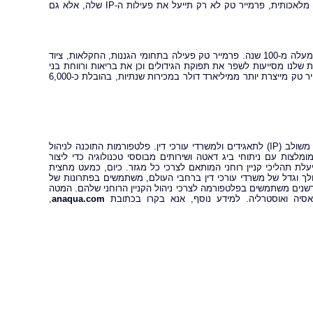
מינוף RightHub מ-Anaqua, פלטפורמת ניהול ה-IP הראשונה המבוססת על בינה מלאכותית, פרמייר טק לא רק תייעל את פעילות ה-IP שלה, אלא גם
ב- Premier Tech, אנחנו עושים שינוי על ידי חיבור בין אנשים לטכנולוגיות - כבר למעלה מ-100 שנה. פרמייר טק פעילה בתחומי הגננות, החקלאות, ציוד
ות שלנו מסייעות לשפר את תפוקת הגידולים וכן את בריאות ורווחת בני
אדם ובעלי חיים, מגנות על משאבי מים ומגבירות את הפרודוקטיביות בייצור. פרמייר טק מייצרת יותר ממיליארד דולר במכירות שנתיות, בהובלת כ-6,000
Anaqua, Inc (אנאקווה) היא ספקית מובילה של פתרונות ושירותי ניהול קניין רוחני משולב (IP) לתאגידים ולמשרדי עורכי דין. פלטפורמות התוכנה לניהול
RightH® משלבות זרימות עבודה מומלצות עם ניתוחי ביג דאטה ושירותים מבוססי טכנולוגיה כדי ליצור
עלת תהליכי קניין רוחני המותאם לצרכי כל מגזר. כיום, כמעט מחצית
 הולך וגדל של משרדי עורכי דין ברחבי העולם, משתמשים בפתרונות של
לים וחדשנים משתמשים בפלטפורמה לצרכי ניהול הקניין הרוחני שלהם. המטה
סיה ואוסטרליה. למידע נוסף, אנא בקרו בכתובת
anaqua.com
,