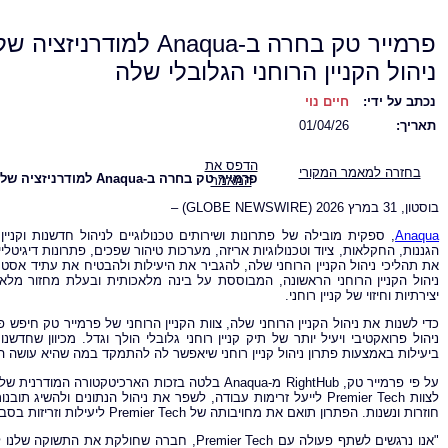
פרמייר טק בחרה ב-Anaqua למודרניזציה ש
ניהול הקניין הרוחני הגלובלי שלה
נכתב על ידי:
חיים נוי
תאריך:
01/04/26
הדפס את
בחזרה למאמר המקורי
פרמייר טק בחרה ב-Anaqua למודרניזציה של ניהול הקניין הרוחני הגלובלי שלה
המאמר
בוסטון, 31 במרץ 2026 (GLOBE NEWSWIRE) –
Anaqua
, ספקית מובילה של פתרונות ושירותים טכנולוגיים לניהול חדשנות וקניין רוחני (IP), הודיע
הגננות, החקלאות, ציוד וטכנולוגיות אריזה, מערכות טיהור שפכים, פתרונות דיגיט
ניהול הקניין הרוחני הראשונה, המבוססת על בינה מלאכותית ובעלת מחזור מלא
יצירתיות וחיזוי של קניין רוחני.
כדי לשנות את ניהול הקניין הרוחני שלה, צוות הקניין הרוחני של פרמייר טק ח
ביעילות באמצעות פתרון ניהול קניין רוחני שיאפשר לה להתמקד במה שהיא עושה הכ
על פי פרמייר טק, RightHub מ-Anaqua בלטה בזכות האר
לצוות Premier Tech לייעל זרימות עבודה, לשפר את ניהול הנתונים ו
חוזרות ונשנות. הפתרון תואם את מחויבותה של Premier Tech ליעילות וזריזות בסביבה מהירה ומונעת טכנולוגיה.