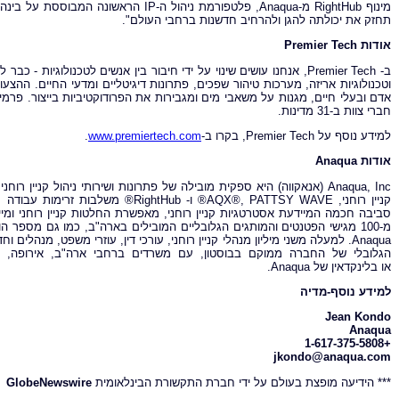
תחזק את יכולתה להגן ולהרחיב חדשנות ברחבי העולם".
אודות
Tech
Premier
וטכנולוגיות אריזה, מערכות טיהור שפכים, פתרונות דיגיטליים ומדעי החיים. ההצע
חברי צוות ב-31 מדינות.
למידע נוסף על Premier Tech, בקרו ב-
www.premiertech.com
.
אודות
Anaqua
קניין רוחני, AQX®, PATTSY WAVE® ו- ub
סביבה חכמה המיידעת אסטרטגיות קניין רוחני, מאפשרת החלטות קניין רוחני ומיי
מ-100 מגישי הפטנטים והמותגים הגלובליים המובילים בארה"ב, כמו גם מספר
Anaqua. למעלה משני מיליון מנהלי קניין רוחני, עורכי דין, עוזרי משפט, מנה
הגלובלי של החברה ממוקם בבוסטון, עם משרדים ברחבי ארה"ב, אירופה, א
או בלינקדאין של Anaqua.
למידע נוסף-מדיה
Jean Kondo
Anaqua
+1-617-375-5808
jkondo@anaqua.com
*** הידיעה מופצת בעולם על ידי חברת התקשורת הבינלאומית
GlobeNewswire