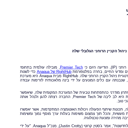
ל
ה היום כי
Premier Tech
, מובילה עולמית בתחומי
ליים ומדעי החיים, בחרה בפלטפורמת
RightHub של Anaqua
כדי לשנות
את תהליכי ניהול הקניין הרוחני שלה, להגביר את היעילות ולהבטיח את עתיד אסטרטגיית ניהול הקניין הרוחני שלה. RightHub מבית Anaqua היא מערכת
, שנבנתה עם כלים המונעים על ידי בינה מלאכותית לזרימות עבודה
יפש פתרון מודרני כהתפתחות טבעית של המערכת המקומית שלה, שיאפשר
ניהול פרואקטיבי ויעיל יותר של תיק קניין רוחני גלובלי הולך וגדל. מכיוון שחדשנות היא לב ליבה של Premier Tech, החברה רצתה להגן ולנהל אותה
י טוב.
כיטקטורה המודרנית שלה, תכונות שיתוף הפעולה ויכולות האוטומציה המתקדמות, אשר יאפשרו
להשיג תובנות מעשיות, והכל תוך צמצום משימות בעלות ערך מוסף נמוך ומשימות
"אנו נרגשים לשתף פעולה עם Premier Tech, חברה שחולקת את התשוקה שלנו לחדשנות", אמר ג'סטין קרוטי (Justin Crotty), מנכ"ל Anaqua. "על ידי