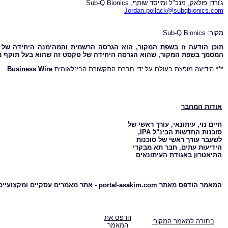
ג'ורדן פולאק, מנכ"ל ומייסד שותף, Sub-Q Bionics
Jordan.pollack@subqbionics.com
מקור: Sub-Q Bionics
תוכן הודעה זו בשפת המקור, הוא הגרסה הרשמית והמהימנה היחידה של 
המסמך בשפת המקור, שהוא הגרסה היחידה של טקסט זה שהוא בעל תוקף מ
*** הידיעה מופצת בעולם על ידי חברת התקשורת הבינלאומית
Business Wire
אודות המחבר
חיים נוי, עיתונאי, עורך ראשי של
סוכנות החדשות הבינ"ל IPA,
לשעבר עורך ראשי של סוכנות
הידיעות עתים, חבר תא מבקרי
התיאטרון באגודת העיתונאים
המאמר הודפס מאתר portal-asakim.com - אתר מאמרים עסקיים ומקצועיים
הדפס את
בחזרה למאמר המקורי
המאמר