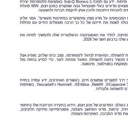
כחלק מהסבב, Mayo Clinic תשתף פעולה עם Sub-Q Bionics בפעילויות מחקר ופיתוח. ידע גם תמכה ב-Sub-Q Bionics באמצעות פלטפורמת יצירת
המיזמים שלה, WIN ‏(Weizmann Innovation Nest), שמזהה ובונה חברות סביב ממצאים מדעיים בעלי פוטנציאל גבוה שמקורם במכון ויצמן. WIN פועלת
מים להוכחת היתכנות ולהכין אותן להקמת חברות ולהשקעה.
למה שאנו שואפים לבנות בידע ו-WIN - מיזמים חזקים המבוססים על מדע מצוין ומתמקדים בפתרונות מעשיים", אמר אליק
שיכולה לשנות את חייהם של כל כך הרבה מטופלים החיים עם מחלות
מאמצי הפיתוח, לחדד את האסטרטגיה הרגולטורית שלה ולהמשיך לפתח את
תי ניתנת להשתלה, המיועדת לניהול לימפאדמה, מצב כרוני שלרוב מופיע אצל
 מכשיר ניתנת להשתלה הפועל מתחת לעור, כדי לסייע בהזזת נוזל
ממוקמת בסטילווטר, מינסוטה.
 דרך למוצרים שמשנים חיים. בעשורים האחרונים, ידע עמדה בחזית
העברת הטכנולוגיה האקדמית, וקידמה את המסחור של תרופות פורצות דרך כולל Copaxone®, ‏Rebif®‎, ‏Erbitux®,‏ Humira®‎ ו-Yescarta®‎. בשותפות
ם להשפעה גלובלית.
בעולם. המדענים של מכון ויצמן, הידוע בחקירה הנרחבת שלו בתחומי
ת, קיימות, מדעי המחשב והצפנה, אסטרופיזיקה ופיזיקת חלקיקים,
ת מדעי הסביבה, האוקיינוס והצומח.