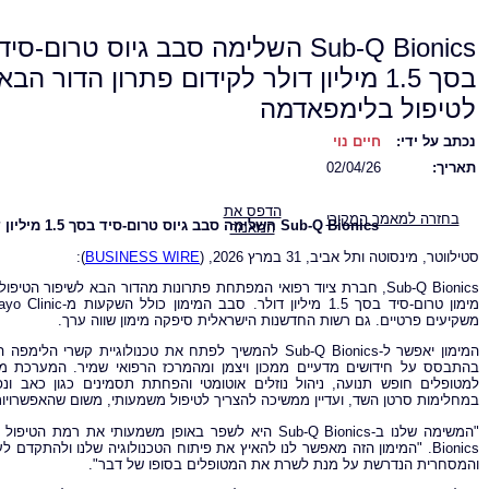
Sub-Q Bionics השלימה סבב גיוס טרום-סיד
בסך 1.5 מיליון דולר לקידום פתרון הדור הבא
לטיפול בלימפאדמה
נכתב על ידי:
חיים נוי
תאריך:
02/04/26
הדפס את
בחזרה למאמר המקורי
Sub-Q Bionics
השלימה סבב גיוס טרום-סיד בסך 1.5 מיליון דולר לקידום פתרון הדור הבא לטיפול בלימפאדמה
המאמר
סטילווטר, מינסוטה ותל אביב, 31 במרץ 2026, (
BUSINESS WIRE
):
Sub-Q Bionics, חברת ציוד רפואי המפתחת פתרונות מהדור הבא לשיפור
משקיעים פרטיים. גם רשות החדשנות הישראלית סיפקה מימון שווה ערך.
המימון יאפשר ל-Sub-Q Bionics להמשיך לפתח את טכנולוגי
בהתבסס על חידושים מדעיים ממכון ויצמן ומהמרכז הרפואי שמיר. המערכת מי
למטופלים חופש תנועה, ניהול נוזלים אוטומטי והפחתת תסמינים כגון כאב ונ
במחלימות סרטן השד, ועדיין ממשיכה להצריך לטיפול משמעותי, משום שהאפשרויות 
Bionics. "המימון הזה מאפשר לנו להאיץ את פיתוח הטכנולוגיה שלנו ולהתקדם
והמסחרית הנדרשת על מנת לשרת את המטופלים בסופו של דבר".