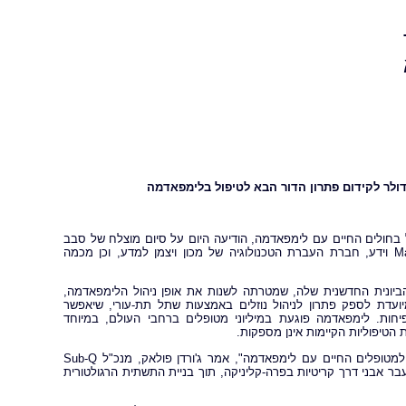
 הטיפול בחולים החיים עם לימפאדמה, הודיעה היום על סיום מוצלח של סבב
מימון טרום-סיד בסך 1.5 מיליון דולר. סבב המימון כולל השקעות מ-Mayo Clinic וידע, חברת העברת הטכנולוגיה של מכון ויצמן למדע, וכן מכמה
ית קשרי הלימפה הביונית החדשנית שלה, שמטרתה לשנות את אופן ניהול הלימפאדמה,
ועדת לספק פתרון לניהול נוזלים באמצעות שתל תת-עורי, שיאפשר
פיחות. לימפאדמה פוגעת במיליוני מטופלים ברחבי העולם, במיוחד
הטיפוליות הקיימות אינן מספקות.
"המשימה שלנו ב-Sub-Q Bionics היא לשפר באופן משמעותי את רמת הטיפול למטופלים החיים עם לימפאדמה", אמר ג'ורדן פולאק, מנכ"ל Sub-Q
 לעבר אבני דרך קריטיות בפרה-קליניקה, תוך בניית התשתית הרגולטורית