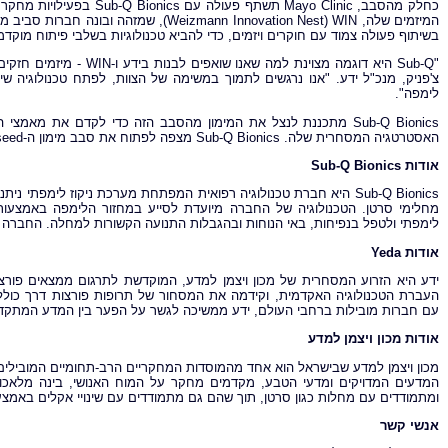
בשיתוף פעולה צמוד עם חוקרים ויזמים, כדי להביא טכנולוגיות בשלבי פיתוח מוקד
"Sub-Q היא דוגמה מצוינת 
צ'פניק, מנכ"ל ידע. "אנו נרגשים לתמוך במשימה של הצוות, לפתח טכנולוגיה 
לימפה".
Sub-Q Bionics מתכננת לנצל את המימון מהסבב הזה כדי לקדם את 
האסטרטגיה המסחרית שלה. Sub-Q Bionics מצפה לפתוח את סבב מימון ה-seed שלה ברבעון השני של 2026.
אודות
Sub-Q Bionics
Sub‑Q Bionics היא חברת טכנולוגיה רפואית המפתחת מערכת ניקוז לימפ
מחלימי סרטן. הטכנולוגיה של החברה מיועדת לסייע במחזור הלימפה באמצעות
לימפתי ולטפל בנפיחות, באי הנוחות ובהגבלות התנועה הקשורות למחלה. החברה 
אודות
Yeda
ידע היא הזרוע המסחרית של מכון ויצמן למדע, המוקדשת לתרגום ממצאים פורצי
עם חברות מובילות ברחבי העולם, ידע ממשיכה לגשר על הפער בין המדע המתקד
אודות מכון ויצמן למדע
מכון ויצמן למדע שבישראל הוא אחד מהמוסדות המחקריים הרב-תחומיים המובילים 
המדעים המדויקים ומדעי הטבע, מקדמים מחקר על המוח האנושי, בינה מלאכותי
ומתמודדים עם מחלות כגון סרטן, תוך שהם גם מתמודדים עם שינויי אקלים באמצעו
אנשי קשר