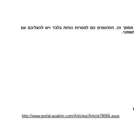
מסמך זה. התרגומים הם למטרות נוחות בלבד ויש להצליבם עם
שפטי.
http://www.portal-asakim.com/Articles/Article78066.aspx