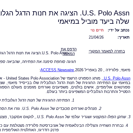
U.S. Polo Assn. הציגה את חנות הדגל הג
שלה ביעד מוביל במיאמי
נכתב על ידי:
חיים נוי
תאריך:
21/04/26
הדפס את
בחזרה למאמר המקורי
U.S. Polo Assn.הציגה את חנות הדגל הגלובלית שלה ביעד מוביל במיאמי
המאמר
חגיגה סוחפת סימנה את הפתיחה, שהביאה ספורט
מיאמי, פלורידה , 20 באפריל 2026,
ACCESS Newswire
:
U.S. Polo Assn.
במיאמי עם הפתיחה החגיגית של חנות הדגל הגלובלית שלו בבייסייד מיאמי, שצו
ספורטאים אולימפיים, אישים בולטים, משפיענים ואורחים מוזמנים מעולם הספ
הסטייל והתרבות הגלובליים המשפיעים ביותר בעולם.
1. הפתיחה החגיגית של חנות הדגל הגלובלית של
2. מנהלים ואורחים מכובדים של
U.S. Polo Assn.
גזרו את הסר
3. שחקן הפולו המקצועי ושגריר עולמי של
U.S. Polo Assn.
, לוקאס אסקובר, מצטל
4. נבחרת השחייה והצלילה הבינלאומית של אוניברסיטת פלורידה מצטלמת עם כדור
פרנק רודריגז, האתלטית האולימפית או