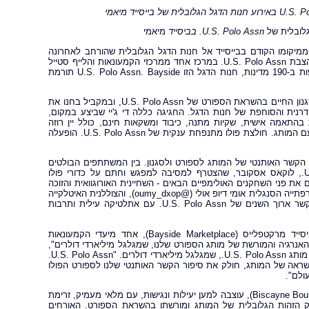
U.S. P
באירוע חנות הדגל הגלובלית של בייסייד מיאמי
U.S. Polo Assn.
בביסייד
מיאמי
מיקומו הקודם בבייסייד אל חנות הדגל הגלובלית שהורחב לאחרונה
בשטח של 3,000 רגל מרובע, יעד מוגבה שנועד להציג את מורשת הספורט תוך הצבת U.S. Polo Assn. במרכז אחד ממרכזי הקמעונאות והלייף סטייל
הדינמיים ביותר בעיר. עם 1,200 חנויות ברחבי העולם, ואלפי נקודות הפצה נוספות ב-190 מדינות, חנות הדגל הזו U.S. Polo Assn. Bayside תורמת
מאות אורחים רקדו כל הלילה לאורך קו המים של בייסייד, חוו ממקור ראשון את סגנון החיים בהשראת הספורט של U.S. Polo Assn, ובמקביל בחנו את
רנית והסוחפת של חנות הדגל. החגיגה כללה די ג'יי שביצע במקום,
בהתאמה אישית, שקיות מתנה, כיבוד ומשקאות חינם, כולל יין רוזה
במהדורה מוגבלת של U.S. Polo Assn. וקוקטייל Divot Stomp, המותג המזוהה עם המותג. חולצת פולו מתנפחת ענקית של U.S. Polo Assn. הופעלה
ית ששיקפה בהצלחה את הקשר האותנטי של המותג לספורט ולסגנון. בין המשתתפים הבולטים
היה שחקן הפולו המקצועי ושגריר התאחדות הפולו העולמי של U.S. Polo Assn., לוקאס אסקובר, שהצטרף למסיבה למפגש וחתם על כדורי פולו
את פני השחקנים האולימפיים הבאים - השחיינית האורוגוואית והזוכה
האולימפית פעמיים ניקול פרנק רודריגז (@niky_frankk), השחיינית האולימפית הצרפתייה הסנגלית אומי דיופ אולי (@oumy_dxop), והצוללנית האיטלקייה
והזוכה האולימפית פעמיים קיארה פלקאני ((@chiarapellacanii) - וחיזקה את הקשר ארוך השנים של U.S. Polo Assn. עם אתלטיקה עילית ותרבות
"Bayside Miami, חנות הדגל הגלובלית של U.S. Polo Assn., ממוקמת בבייסייד מרקטפלייס (Bayside Marketplace), אחד מיעדי הקמעונאות
נרגיה והמורשת של מותג הספורט שלנו, שמגלגל מיליארדי דולרים",
אמר ג'יי מייקל פרינס, נשיא ומנכ"ל USPA Global, החברה שמנהלת ומשווקת את מותג U.S. Polo Assn., שמגלגל מיליארדי דולרים. "U.S. Polo Assn.
השראה של המותג, חולק את סיפור הקשר האותנטי שלנו לספורט הפולו
ולם".
חנות הדגל החדשה Bayside Miami, הממוקמת בשדרות ביסקיין 401 (401 Biscayne Boulevard), עוצבה למען יעילות ונגישות, עם מלאי מעמיק, זרימת
קציות תוך חיזוק הזהות הגלובלית של המותג ומורשתו בהשראת הספורט. האורחים