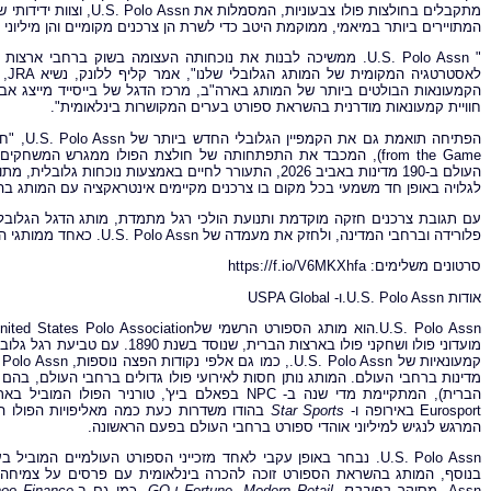
מתקבלים בחולצות פולו צבע
המתויירים ביותר במיאמי, ממוקמת היטב כדי לשרת הן צרכנים מקומיים והן מיליוני תי
" U.S. Polo Assn. ממשיכה לבנות את נוכחותה העצומה בשוק ברחבי
הקמעונאות הבולטים ביותר של המותג בארה"ב, מרכז הדגל של בייסייד מייצג 
חוויית קמעונאות מודרנית בהשראת ספורט בערים המקושרות בינלאומית".
from the Game), המכבד את התפתחותה של חולצת הפולו ממגרש המשחק
לגלויה באופן חד משמעי בכל מקום בו צרכנים מקיימים אינטראקציה עם המותג ב
פלורידה וברחבי המדינה, ולחזק את מעמדה של U.S. Polo Assn. כאחד ממותגי הספורט הבינלאומיים המובילים בעולם בתחום הלייף סטייל.
סרטונים משלימים: https://f.io/V6MKXhfa
אודות U.S. Polo Assn.ו- USPA Global
הברית), המתקיימת מדי שנה ב- NPC בפאלם ביץ', טורניר הפולו המוביל בארצות הברית. עסקאות היסטוריות עם
Eurosport באירופה ו-
Star Sports
המרגש לנגיש למיליוני אוהדי ספורט ברחבי העולם בפעם הראשונה.
U.S. Polo Assn. נבחר באופן עקבי לאחד מזכייני הספורט העולמיים המוביל בעולם לצד ה-NFL, PGA Tour ו- Formula 1, על פי
Assn. מסוקר
בפורבס,
Modern Retail
,
Fortune
ו-
GQ
, כמו גם ב-
oo Finance