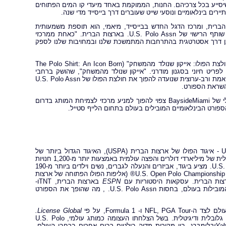
וניות, המסמלות את U.S. Polo Assn, וצוות ידידותי שיסייע בכל צרכיהם. החנות, הממוקמת באחד מיעדי קו המים הפתוחים
ירים בינלאומיים ונוסעי שייט שעוברים דרך בייסייד מדי שנה.
 ארצות הברית, ומרכז הדגל החדש בבייסייד, מיאמי, הוא תוספת משמעותית
לאסטרטגיה המקומית של המותג הגלובלי שלנו", אמר קליף ללונק, נשיא JRA, שותף הרישוי של U.S. Polo Assn. בארצות הברית. "כאחת ממרכזי
אבן דרך אסטרטגית בהתרחבות המתמשכת שלנו ובמחויבות שלנו לספק
הפתיחה תואמת גם את הקמפיין הגלובלי החדש ביותר של U.S. Polo Assn, "חולצת הפולו: אייקון שנולד מהמשחק" (The Polo Shirt: An Icon Born
ים לפריט חיוני בסגנון מודרני. "אייקון שנולד מהמשחק", שהושק ברחבי
העולם ב-190 מדינות באביב 2026, התעורר לחיים באמצעות נוכחות גלובלית, מתואמת ורב-ערוצית שנועדה להפוך את חולצת הפולו של U.S. Polo Assn
השראת הספורט.
עם תגובת צרכנים חזקה מוקדמת ותנועת הולכי רגל מתמדת, מותג הדגל הגלובלי של BaysideMiami צפוי להפוך למניע מרכזי לצמיחת המותג בדרום
U.S. Polo Assn.הוא מותג הספורט הרשמי שלUnited States Polo Association - איגוד הפולו של ארצות הברית (USPA), האיגוד הגדול ביותר של
מועדוני פולו ושחקני פולו בארצות הברית, שנוסד בשנת 1890. עם טביעת רגל גלובלית של מיליארדי דולרים והפצה עולמית באמצעות יותר מ-1,200 חנויות
קמעונאיות של U.S. Polo Assn., כמו גם אלפי נקודות הפצה נוספות, U.S. Polo Assn. מציע ביגוד, אביזרים והנעלה לגברים, נשים וילדים ביותר מ-190
מדינות ברחבי העולם. המותג נותן חסות לאירועי פולו גדולים ברחבי העולם, בהם U.S. Open Polo Championship® (אליפות הפולו הפתוחה של ארצות
ESPN
בארצות הברית, TNTו-
בהודו משדרות כעת כמה מאליפויות הפולו המובילות בעולם, בחסות U.S. Polo Assn. , מה שהופך את הספורט
.
License Global
בנוסף, המותג בהשראת הספורט זוכה להכרה בינלאומית עם פרסים על צמיחה גלובלית ודיגיטלית. בשל הצלחתו העצומה כמותג עולמי, U.S. Polo
Yah
ובלומברג,
בין מקורות מדיה בולטים רבים אחרים ברחבי העולם.