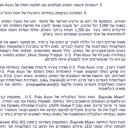
5. דוגמניות ודוגמני המותג מצולמים עם חולצות הפולו של
olo Assn
6. המסיבה בעיצומה בפתיחה החגיגית של חנות הדגל הגלובלית של
האירוע, הממוקם על רקע קו הרקיע האייקוני של מיאמי, חגג את מעבר המותג מ
להתפתחותו של אחד המותגים הצומחים ביותר בעולם.
הקולקציות המורחבות של החנות לגברים, נשים וילדים בסביבת הקמעונאות המוד
רגעים אינטראקטיביים של המותג, כולל מפגשי ספורטאים, חולצות פולו רקומות 
גם היא כדי שהמעריצים יוכלו להצטלם איתה ולפרסם.
לאורך הערב, יצרה U.S. Polo Assn.אווירה צעירה ודינמ
לאורחים, תוך הדגשת שורשיו העמוקים של המותג בספורט. באותו הערב קיבלו גם 
ספורט בינלאומית.
הבינלאומיים העמוסים והחשובים ביותר במיאמי, משקפת באמת את קנה המידה, הא
גאה לקבל את פני צרכנים גלובליים למיקום המייצג את הסגנון הצעיר והמעורר 
ותומך בצמיחה הגלובלית המתמשכת של המותג באחד השווקים הדינמיים ביותר בע
לקוחות יעילה ומסכי LED גדולים המשפרים את הניווט בין הקול