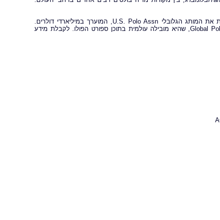
USPA Global היא חברת בת של איגוד הפולו של ארצות הברית USPA ומנהלת את המותג הגלובלי U.S. Polo Assn, המוערך במיליארדי דולרים.
http://www.globalpolo.com .USPA Global מנהלת גם את חברת הבת שלה, Global Polo, שהיא מובילה עולמית בתוכן ספורט הפולו. לקבלת מידע