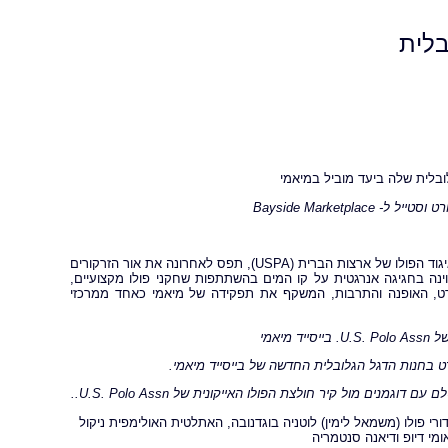
לובלית
 וסטייל ל-
Bayside Marketplace
, מותג הספורט הרשמי של United States Polo Association - איגוד הפולו של ארצות הברית (USPA), תפס לאחרונה את אור הזרקורים
ינה בחגיגה אנרגטית על קו המים בהשתתפות שחקני פולו מקצועיים,
ורט, האופנה והתרבות, המשקף את תפקידה של מיאמי כאחד ממרכזי
U.S. Polo Assn.
בייסייד מיאמי
ט בחנות הדגל הגלובלית החדשה של בייסייד מיאמי.
ם עם דוגמנים מול קיר חולצת הפולו האייקונית של
U.S. Polo Assn.
.
י פולו (משמאל לימין) לוטניה בוגדנובה, האתלטית האולימפית ניקול
מי דיופ ודיאנה סנטמריה