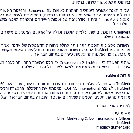
באותנטיות של אישורי שירותי בריאות.
"על ידי הצגת אישורים דיגיטלי
דיגיטלית מהימנה עבור אנשי מקצוע בתחום הבריאות, המאפשרת לאמת את כישור
ומנכ"ל TruMerit. "יוזמה זו מודרניזציה של אימות האישורים ומעניקה
ורגולטורים".
Credivera תומכת ברשת עולמית הולכת וגדלה של ארגונים המנפיקים אישו
המאובטחת שלה.
מהימנים כמו TruMerit להנפיק תעודות מאובטחות וניתנות לאימות שאנ
מערכת שקופה ואמינה יותר לאימות כישורים בתחום הבריאות".
שיתוף הפעולה בין TruMerit ל-Credivera מייצג חלק מ
אישורים ניידים שאנשי מקצוע יכולים לשאת לאורך כל הקריירה שלהם.
אודות TruMerit
t
TruMerit, לשעבר CGFNS International, מאמתת את 
מקדמת מחקר, תקנים והסמכות שמחזקים את כוח העבודה בתחום הבריאות הגלובלי ומקדמים נייד
למידע נוסף – מדיה
LEA SIMS
Chief Marketing & Communications Officer
TruMerit
media@trumerit.org