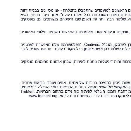
ים הניתנים לאימות עם Credivera - והנפקת האישורים הראשונים למועמדים שהתקבלו בהצלחה - אנו מסייעים בבניית זהות
יהם בצורה מאובטחת בכל מקום בעולם", אמר פיטר פרזיוזי, נשיא
 לאנשי מקצוע שליטה רבה יותר על האופן שבו הישגיהם משותפים עם מעסיקים
רים מוצפנים ורישומי זהות מאומתים באמצעות תשתית חילופי האישורים
"תעודות מקצועיות הופכות יותר ויותר לחלק מהזהות הדיגיטלית של אדם", אמר דן ג'יורסקו, מנכ"ל Credivera. "הפלטפורמה שלנו מאפשרת לארגונים
שי מקצוע יכולים לשלוט בהן ולשתף אותן בכל מקום בעולם. יחד אנו עוזרים ליצור
מעבר רחב יותר לעבר מערכות זהות דיגיטליות ניתנות לאימות, שבהן ארגונים מהימנים מנפיקים
TruMeri היא מובילה עולמית בפיתוח כוח אדם בתחום הבריאות, עם כמעט 50 שנות ניסיון בתמיכה בניידות של אחיות, אחים ועובדי בריאות אחרים.
ההשכלה, ההכשרה והניסיון המקצועי של אנשי מקצוע בתחום הבריאות בעלי השכלה בינלאומית
המבקשים אישור לעסוק בארצות הברית ובמדינות אחרות. באמצעות משימתה המורחבת והמכון העולמי לפיתוח כוח אדם בתחום הבריאות, TruMerit
ות קריירה שוויונית ובת קיימא. www.trumerit.org