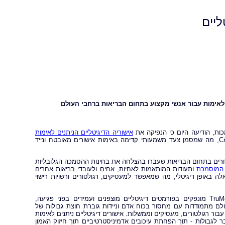
גיטליים
 לאימות עבור אנשי מקצוע בתחום הבריאות ברחבי העולם
אישוריה הדיגיטליים הניתנים לאימות
באמצעות שותפות חדשה עם Credivera, מה שמסמן צעד משמעותי קדימה באימות אישורים מאובטח ונייד
אחרים בתחום הבריאות שעברו בהצלחה את בחינות ההסמכה הגלובליות
 המוסמכת
ותעודות המותאמות לאחיות, אחים ולעובדי בריאות אחרים
ה באופן דיגיטלי, מה שמאפשר למעסיקים, רגולטורים ורשויות רישוי
באמצעות פלטפורמת חילופי האישורים המאובטחת של Credivera, אישורי TruMerit מונפקים בפורמטים דיגיטליים מוצפנים ועמידים בפני פגיעה,
לם מתמודדות עם מחסור בכוח אדם וניידות גוברת חוצת גבולות של
ור רגולטורים, מעסיקים וממשלות. אישורים דיגיטליים ניתנים לאימות
לגבולות - תוך הפחתת עיכובים אדמיניסטרטיביים תוך חיזוק האמון