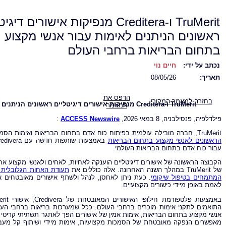
TruMerit ו-Creditera מנפיקות אישורים די
ראשונים הניתנים לאימות עבור אנשי מקצוע
בתחום הבריאות ברחבי העולם
נכתב על ידי:
חיים נוי
תאריך:
08/05/26
הדפס את
בחזרה למאמר המקורי
TruMerit
ו-
Creditera
מנפיקות אישורים דיגיטליים ראשונים הניתנים
המאמר
פילדלפיה, פנסילבניה, 8 במאי 2026,
ACCESS Newswire
:
TruMerit, חברה מובילה עולמית בפיתוח כוח אדם בתחום הבריאות ואימות הסמכות, הודיעה היום כי הנפיקה את
הראשונים לאנשי מקצוע בתחום הבריאות
עבור כוח אדם בתחום הבריאות העולמי.
הקבוצה הראשונה של אישורים דיגיטליים הוענקה לאחיות, לאחים ולאנשי מקצוע 
של TruMerit במהלך השנה האחרונה. אלה כוללים את
תעודת האחות הגלובלית
המתמחים בטיפול שיקומי
. כעת ניתן לאחסן, לנהל ולשתף אישורים מאובטחים אל
לאמת באופן מיידי כישורים מקצועיים.
התואמים לתקני אימות מוכרים ברחבי העולם. ככל שמערכות בריאות ברחבי העו
אנשי מקצוע בתחום הבריאות, אימות אמין של אישורים הפך לאתגר תשתיתי קריטי עב
מאפשרים הנפקה מאובטחת של הסמכות מקצועיות, אימות מיידי ושיתוף קל מעבר 