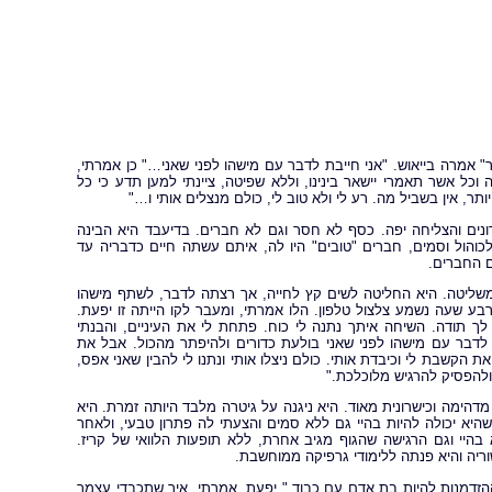
" אמרה בייאוש. "אני חייבת לדבר עם מישהו לפני שאני…" כן אמרתי,
וכל אשר תאמרי יישאר בינינו, וללא שפיטה, ציינתי למען תדע כי כל
תר, אין בשביל מה. רע לי ולא טוב לי, כולם מנצלים אותי ו…"
תה מופיעה במועדונים והצליחה יפה. כסף לא חסר וגם לא חברים. בדיעבד היא הבינה
והול וסמים, חברים "טובים" היו לה, איתם עשתה חיים כדבריה עד
ם החברים.
משליטה. היא החליטה לשים קץ לחייה, אך רצתה לדבר, לשתף מישהו
בע שעה נשמע צלצול טלפון. הלו אמרתי, ומעבר לקו הייתה זו יפעת.
 תודה. השיחה איתך נתנה לי כוח. פתחת לי את העיניים, והבנתי
י לדבר עם מישהו לפני שאני בולעת כדורים ולהיפתר מהכול. אבל את
ת הקשבת לי וכיבדת אותי. כולם ניצלו אותי ונתנו לי להבין שאני אפס,
 ולהפסיק להרגיש מלוכלכת."
הימה וכישרונית מאוד. היא ניגנה על גיטרה מלבד היותה זמרת. היא
היא יכולה להיות בהיי גם ללא סמים והצעתי לה פתרון טבעי, ולאחר
היי וגם הרגישה שהגוף מגיב אחרת, ללא תופעות הלוואי של קריז.
ריה והיא פנתה ללימודי גרפיקה ממוחשבת.
הזדמנות להיות בת אדם עם כבוד." יפעת, אמרתי. איך שתכבדי עצמך