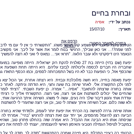
ובחרת בחיים
נכתב על ידי:
אסיה
תאריך:
15/07/10
הדפס את
בחזרה למאמר המקורי
הטלפון צלצל ומעבר לקו נשמע קול חרישי משהו. "התקשרתי כי אין לי עם מי לדבר
המאמר
לפני שמה?!… אני כאן שבילך, הרגישי בנוח לומר את אשר על ליבך. אני מקשיבה 
הנאמר הינו דיסקרטי ולא עובר הלאה. "תראי אני… נמאס לי ואני לא רוצה להמשיך יו
יפעת (שם בדוי) הייתה בת 27 סולנית להקת רוק ישראלית. היי
שחבריה היו חברים לכספה וליכולתה לבזבז עליהם. היא הייתה תחת השפעת אלכ
שהכסף אזל, כי הופעות כבר לא היו בשל התמכרותה לסמים, וכמו הכסף התאדו ג
יפעת מאסה בחייה, היא חשה מלוכלכת ונבזית. היא רצתה אחרת, אך הכול יצא 
לפני ולכן התקשרה אלי. לאחר שיחה בת שעה וחצי, היא הודתה וניתקה. לאחר כר
אותה בחורה שרצתה להתאבד. "אסיה…" אמרה. כן יפעת השבתי. "רציתי לומר לך
שהחיים שלי יכולים להשתנות אם אני רוצה, ואני רוצה. התקשרתי אלייך כי רצית
עודדת אותי והטון דיבור שלך היה נעים, עשה לי משהו. השיחה איתך הרגיעה אותי, א
ולא שווה כלום. אבל השיחה איתך עשתה לי טוב, וכן אני רוצה שתעזרי לי להשתנות
אותה שיחה גררה לפגישה בה הכרתי את יפעת יותר לעומק, ולמדתי שהיא בחורה מד
הביעה רצון להיגמל מהסמים, אך יחד עם זאת רצתה להרגיש "בהיי". אמרתי לה ש
שניסתה אותו היא הבינה את ההבדל. היא אמרה שזה בהחלט פתרון טוב, ושהיא ב
במקביל לטיפול הגמילה הטבעי והאימון האישי להעצמתה, יעצתי לה לפתח את כישו
הבטתי בה בעיניי התכלת, היא חייכה ואמרה בהתרגשות "תודה לך. תודה לך על ה