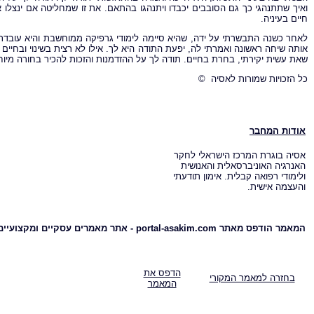
ואיך שתתנהגי כך גם הסובבים יכבדו ויתנהגו בהתאם. את זו שמחליטה אם ינצלו אותך 
חיים בעיניה.
לאחר כשנה התבשרתי על ידה, שהיא סיימה לימודי גרפיקה ממוחשבת והיא עובדת 
אותה שיחה ראשונה ואמרתי לה, יפעת התודה היא לך. אילו לא רצית בשינוי ובחיים
שאת עשית יקירתי, בחרת בחיים. תודה לך על ההזדמנות והזכות להכיר בחורה מיו
כל הזכויות שמורות לאסיה ©
אודות המחבר
אסיה בוגרת המרכז הישראלי לחקר
האנרגיה האוניברסאלית והאנושית
ולימודי רפואה קבלית. אימון תודעתי
והעצמה אישית.
המאמר הודפס מאתר portal-asakim.com - אתר מאמרים עסקיים ומקצועיים
הדפס את
בחזרה למאמר המקורי
המאמר