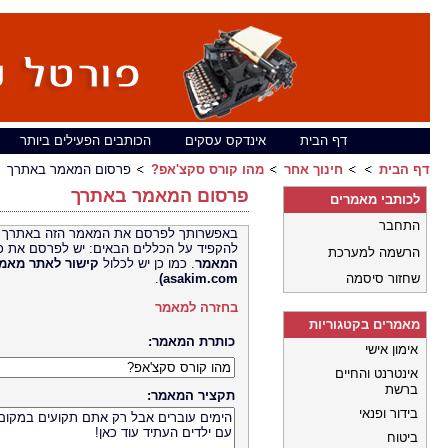
דף הבית
אינדקס עסקים
הכותבים הפעילים ביותר
דף הבית
חינוך אחר
מהו קורס סקצ'אפ?
פרסום המאמר באתרך
פרסום המאמר באתרך
לכותבי מאמרים
התחבר
באפשרותך לפרסם את המאמר הזה באתרך 
להקפיד על הכללים הבאים: יש לפרסם את כ
הרשמה למערכת
המאמר
. כמו כן יש לכלול
קישור לאתר
שחזור סיסמה
asakim.com)
.
בחזרה למאמר
מאמרים בקטגוריות
כותרת המאמר:
אימון אישי
אינטרנט והחיים
ברשת
תקציר המאמר:
בידור ופנאי
ביטוח