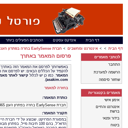
דף הבית
אינדקס עסקים
הכותבים הפעילים ביותר
דף הבית
אינטרנט ומחשבים
חברת EarlySense בחרה בפתרון הענן Office 365
פרסום המאמר באתרך
לכותבי מאמרים
התחבר
באפשרותך לפרסם את המאמר הזה באתרך 
להקפיד על הכללים הבאים: יש לפרסם את כ
הרשמה למערכת
המאמר
. כמו כן יש לכלול
קישור לאתר
שחזור סיסמה
asakim.com)
.
בחזרה למאמר
מאמרים בקטגוריות
כותרת המאמר:
אימון אישי
אינטרנט והחיים
ברשת
תקציר המאמר:
בידור ופנאי
ביטוח