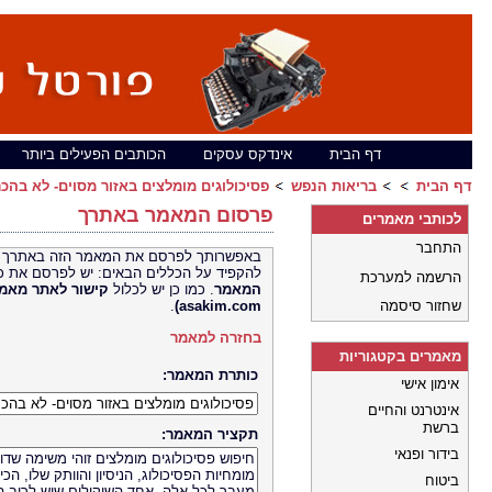
דף הבית
אינדקס עסקים
הכותבים הפעילים ביותר
דף הבית
בריאות הנפש
פסיכולוגים מומלצים באזור מסוים- לא ב
פרסום המאמר באתרך
לכותבי מאמרים
התחבר
באפשרותך לפרסם את המאמר הזה באתרך 
להקפיד על הכללים הבאים: יש לפרסם את כ
הרשמה למערכת
המאמר
. כמו כן יש לכלול
קישור לאתר
שחזור סיסמה
asakim.com)
.
בחזרה למאמר
מאמרים בקטגוריות
כותרת המאמר:
אימון אישי
אינטרנט והחיים
ברשת
תקציר המאמר:
בידור ופנאי
ביטוח