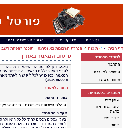
דף הבית
אינדקס עסקים
הכותבים הפעילים ביותר
דף הבית
תוכנה
הנהלת חשבונות באינטרנט – תוכנה להפקת חשבונ
פרסום המאמר באתרך
לכותבי מאמרים
התחבר
באפשרותך לפרסם את המאמר הזה באתרך 
להקפיד על הכללים הבאים: יש לפרסם את כ
הרשמה למערכת
המאמר
. כמו כן יש לכלול
קישור לאתר
שחזור סיסמה
asakim.com)
.
בחזרה למאמר
מאמרים בקטגוריות
כותרת המאמר:
אימון אישי
אינטרנט והחיים
ברשת
תקציר המאמר:
בידור ופנאי
ביטוח