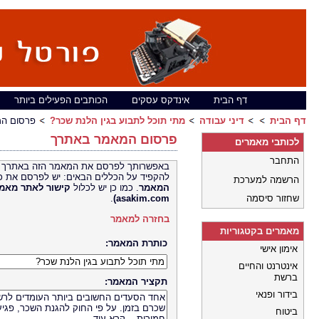
דף הבית
אינדקס עסקים
הכותבים הפעילים ביותר
דף הבית
דיני עבודה
מתי תוכל לתבוע בגין הלנת שכר?
פרסום ה
פרסום המאמר באתרך
לכותבי מאמרים
התחבר
באפשרותך לפרסם את המאמר הזה באתרך 
להקפיד על הכללים הבאים: יש לפרסם את כ
הרשמה למערכת
המאמר
. כמו כן יש לכלול
קישור לאתר
שחזור סיסמה
asakim.com)
.
בחזרה למאמר
מאמרים בקטגוריות
כותרת המאמר:
אימון אישי
אינטרנט והחיים
ברשת
תקציר המאמר:
בידור ופנאי
ביטוח