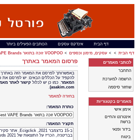
דף הבית
אינדקס עסקים
הכותבים הפעילים ביותר
דף הבית
עסקים, מימון וכספים
VOOPOO זוכה בתואר Ecigclick Best VAPE Brands במשך שנתיים רצופות
פרסום המאמר באתרך
לכותבי מאמרים
התחבר
באפשרותך לפרסם את המאמר הזה באתרך 
להקפיד על הכללים הבאים: יש לפרסם את כ
הרשמה למערכת
המאמר
. כמו כן יש לכלול
קישור לאתר
שחזור סיסמה
asakim.com)
.
בחזרה למאמר
מאמרים בקטגוריות
כותרת המאמר:
אימון אישי
אינטרנט והחיים
ברשת
תקציר המאמר:
בידור ופנאי
ביטוח