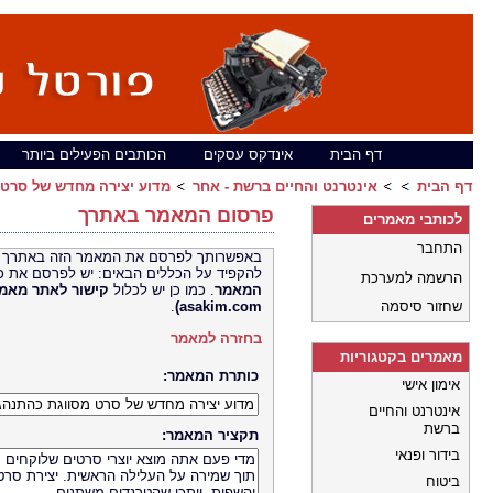
דף הבית
אינדקס עסקים
הכותבים הפעילים ביותר
דף הבית
אינטרנט והחיים ברשת - אחר
מדוע יצירה מחדש של סרט 
פרסום המאמר באתרך
לכותבי מאמרים
התחבר
באפשרותך לפרסם את המאמר הזה באתרך 
להקפיד על הכללים הבאים: יש לפרסם את כ
הרשמה למערכת
המאמר
. כמו כן יש לכלול
קישור לאתר
שחזור סיסמה
asakim.com)
.
בחזרה למאמר
מאמרים בקטגוריות
כותרת המאמר:
אימון אישי
אינטרנט והחיים
ברשת
תקציר המאמר:
בידור ופנאי
ביטוח