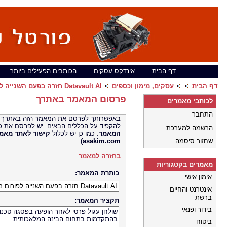
דף הבית
אינדקס עסקים
הכותבים הפעילים ביותר
דף הבית
עסקים, מימון וכספים
Datavault AI חזרה בפעם השנייה לפורום משקיעים בלעדי ב-Mar-a-Lago
פרסום המאמר באתרך
לכותבי מאמרים
התחבר
באפשרותך לפרסם את המאמר הזה באתרך 
להקפיד על הכללים הבאים: יש לפרסם את כ
הרשמה למערכת
המאמר
. כמו כן יש לכלול
קישור לאתר
שחזור סיסמה
asakim.com)
.
בחזרה למאמר
מאמרים בקטגוריות
כותרת המאמר:
אימון אישי
אינטרנט והחיים
ברשת
תקציר המאמר:
בידור ופנאי
ביטוח