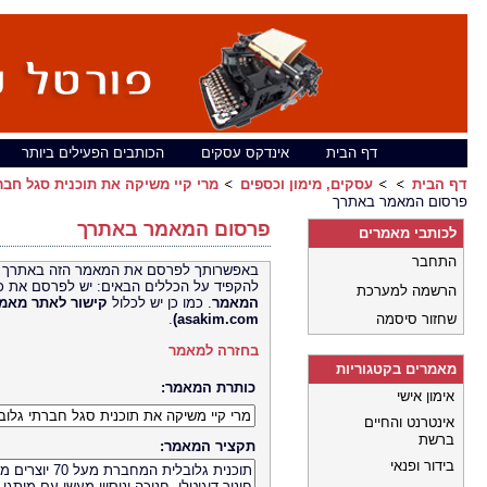
דף הבית
אינדקס עסקים
הכותבים הפעילים ביותר
דף הבית
עסקים, מימון וכספים
מרי קיי משיקה את תוכנית סגל חברת
פרסום המאמר באתרך
פרסום המאמר באתרך
לכותבי מאמרים
התחבר
באפשרותך לפרסם את המאמר הזה באתרך 
להקפיד על הכללים הבאים: יש לפרסם את כ
הרשמה למערכת
המאמר
. כמו כן יש לכלול
קישור לאתר
שחזור סיסמה
asakim.com)
.
בחזרה למאמר
מאמרים בקטגוריות
כותרת המאמר:
אימון אישי
אינטרנט והחיים
ברשת
תקציר המאמר:
בידור ופנאי