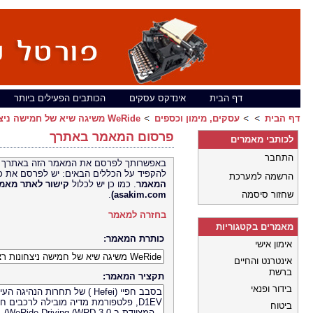
דף הבית
אינדקס עסקים
הכותבים הפעילים ביותר
דף הבית
עסקים, מימון וכספים
WeRide משיגה שיא של חמישה ניצחונות רצופים בתחרות הנהיגה החכמה העירונית בסין
פרסום המאמר באתרך
לכותבי מאמרים
התחבר
באפשרותך לפרסם את המאמר הזה באתרך 
להקפיד על הכללים הבאים: יש לפרסם את כ
הרשמה למערכת
המאמר
. כמו כן יש לכלול
קישור לאתר
שחזור סיסמה
asakim.com)
.
בחזרה למאמר
מאמרים בקטגוריות
כותרת המאמר:
אימון אישי
אינטרנט והחיים
ברשת
תקציר המאמר:
בידור ופנאי
ביטוח