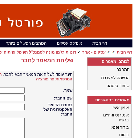
דף הבית
אינדקס עסקים
הכותבים הפעילים ביותר
דף הבית
עסקים - אחר
רונן תורג'מן מונה לסמנכ"ל תפעול ופיתוח
שליחת המאמר לחבר
לכותבי מאמרים
התחבר
הינך עומד לשלוח את המאמר הבא לחבר:
ר
הרשמה למערכת
המרפאות פרופורציה
שחזור סיסמה
שמך:
שם החבר:
מאמרים בקטגוריות
כתובת הדואר
אימון אישי
האלקטרונית של
החבר:
אינטרנט והחיים
ברשת
בידור ופנאי
ביטוח