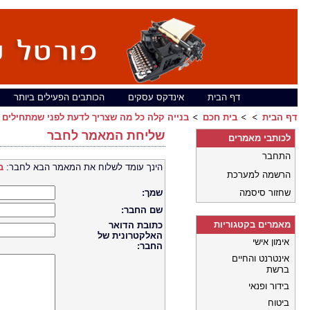
דף הבית
אינדקס עסקים
הכותבים הפעילים ביותר
דף הבית
בית חכם
בנייה קלה כל מה שצריך לדעת לפני שמתחילים
שליחת המאמר לחבר
לכותבי מאמרים
התחבר
הינך עומד לשלוח את המאמר הבא לחבר:
ב
הרשמה למערכת
שחזור סיסמה
שמך:
שם החבר:
מאמרים בקטגוריות
כתובת הדואר
האלקטרונית של
אימון אישי
החבר:
אינטרנט והחיים
ברשת
בידור ופנאי
ביטוח