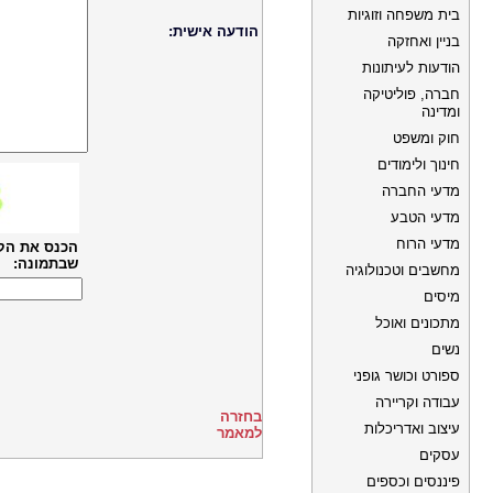
בית משפחה וזוגיות
הודעה אישית:
בניין ואחזקה
הודעות לעיתונות
חברה, פוליטיקה
ומדינה
חוק ומשפט
חינוך ולימודים
מדעי החברה
מדעי הטבע
מדעי הרוח
הכנס את הק
שבתמונה:
מחשבים וטכנולוגיה
מיסים
מתכונים ואוכל
נשים
ספורט וכושר גופני
עבודה וקריירה
בחזרה
עיצוב ואדריכלות
למאמר
עסקים
פיננסים וכספים