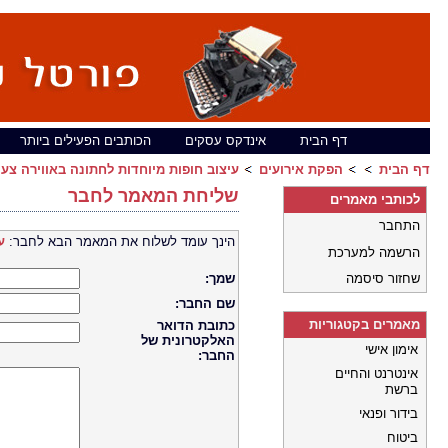
דף הבית
אינדקס עסקים
הכותבים הפעילים ביותר
דף הבית
הפקת אירועים
עיצוב חופות מיוחדות לחתונה באווירה צעי
שליחת המאמר לחבר
לכותבי מאמרים
התחבר
הינך עומד לשלוח את המאמר הבא לחבר:
ע
הרשמה למערכת
שחזור סיסמה
שמך:
שם החבר:
מאמרים בקטגוריות
כתובת הדואר
האלקטרונית של
אימון אישי
החבר:
אינטרנט והחיים
ברשת
בידור ופנאי
ביטוח