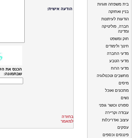
בית משפחה וזוגיות
הודעה אישית:
בניין ואחזקה
הודעות לעיתונות
חברה, פוליטיקה
ומדינה
חוק ומשפט
חינוך ולימודים
מדעי החברה
מדעי הטבע
מדעי הרוח
הכנס את הק
שבתמונה:
מחשבים וטכנולוגיה
מיסים
מתכונים ואוכל
נשים
ספורט וכושר גופני
עבודה וקריירה
בחזרה
עיצוב ואדריכלות
למאמר
עסקים
פיננסים וכספים