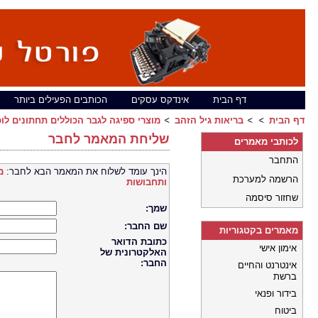
דף הבית
אינדקס עסקים
הכותבים הפעילים ביותר
דף הבית
בריאות גיל הזהב
מוצרי ספיגה לגבר הכוללים תחתונים לוכ
שליחת המאמר לחבר
לכותבי מאמרים
התחבר
הינך עומד לשלוח את המאמר הבא לחבר:
מ
הרשמה למערכת
ותחבושות
שחזור סיסמה
שמך:
שם החבר:
מאמרים בקטגוריות
כתובת הדואר
אימון אישי
האלקטרונית של
החבר:
אינטרנט והחיים
ברשת
בידור ופנאי
ביטוח