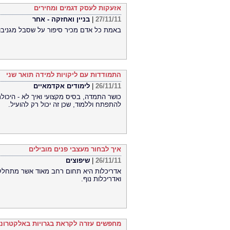
אזעקות לעסק דגמים ומחירים
27/11/11
|
בניין ואחזקה - אחר
באמת כל אדם מכיר סיפור על שסבל מגניבו
התמודדות עם ליקויות למידה תואר שני
26/11/11
|
לימודים אקדמאיים
כושר התמדה, בסיס מקצועי ואיך לא - היכולת
להתפתח וללמוד, שכן זה יכול רק להועיל.
איך לבחור מעצבי פנים מובילים
26/11/11
|
שיפוצים
אדריכלות היא תחום רחב מאוד אשר מתחלק ל
ואדריכלות נוף.
מחפשים עזרה לקראת בגרויות באלקטרונ