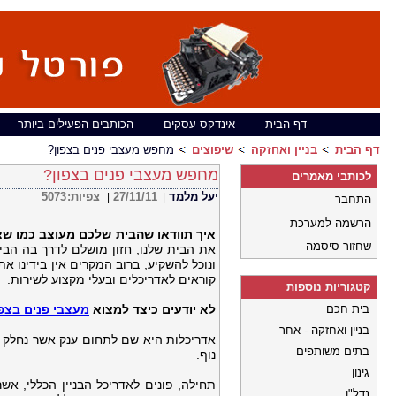
דף הבית
אינדקס עסקים
הכותבים הפעילים ביותר
דף הבית
בניין ואחזקה
שיפוצים
מחפש מעצבי פנים בצפון?
מחפש מעצבי פנים בצפון?
לכותבי מאמרים
יעל מלמד
27/11/11
צפיות:
5073
|
|
התחבר
הרשמה למערכת
איך תוודאו שהבית שלכם מעוצב כמו שצ
שחזור סיסמה
את הבית שלנו, חזון מושלם לדרך בה הבית
ונוכל להשקיע, ברוב המקרים אין בידינו א
קוראים לאדריכלים ובעלי מקצוע לשירות.
קטגוריות נוספות
בית חכם
לא יודעים כיצד למצוא
מעצבי פנים בצפו
בניין ואחזקה - אחר
אדריכלות היא שם לתחום ענק אשר נחלק לשל
בתים משותפים
נוף.
גינון
תחילה, פונים לאדריכל הבניין הכללי, אש
נדל"ן