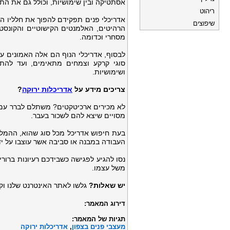
אסתטיקה ובין שימושיות, וכולל גם את התכ
ריהוט
אדריכלי פנים תפקידם להפוך את חלליו ה
שיפוצים
הרהיטים, האלמנטים הקישוטיים והקונסט
מסחרי וכדומה.
לבסוף, אדריכלי הנוף הם אלה האמונים 
סוגי קרקע וצמחים מתאימים, ועד להת
ושימושיות.
צריכים מידע על
אדריכלות ירוקה
?
לא מכירים ארכיטקטים? משתלם לברר עם
מסויים שיצא להם לשכור בעבר.
בעת חיפוש אדריכל מכל סוג שהוא, ההמל
העבודה במבנה או סביבה אשר עוצבו על יד
נסו להגיע לפגישה כשבידכם רעיונות ברורי
משל עצמו.
יש שאלות?
גלשו לאתר האינטרנט שלנו וקב
דירוג המאמר:
תגיות של המאמר:
מעצבי פנים בצפון
,
אדריכלות ירוקה