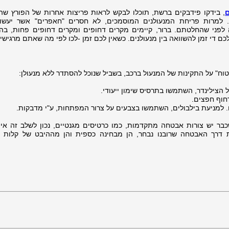
ם
, בידקו פידבקים ברשת, תוכלו לבקש לראות פריצות אחרות של הפורץ שה
עים. למרות פריחת המנעולנים המוסמכים, לא חסרים "חאפרים" אשר יעשו
לפני שהחלטתם. ברור, קיימים מקרים דחופים ומקרים דחופים פחות, בה
כם די זמן להשוואה בין מנעולנים. כשאין לכם זמן -לכו לפי מה שאתם מרגישי
טוח" על התקינות של המנעול ברכב, בשביל שנוכל להסתדר ללא מנעולן:
 הצילינדר, השתמשו בתרסיס שימון ייעודי.
חוף חפצים.
מניעת בילבולים, השתמשו בצבעים על צרור המפתחות, ע"י מדבקות.
בר יש צורות אבטחה מתקדמות, כמו כרטיסים מגנטיים, נכון לשלב זה אין
ת דרך האבטחה שרובנו נבחר, הן מבחינה כספית והן מההיבט של קלות 