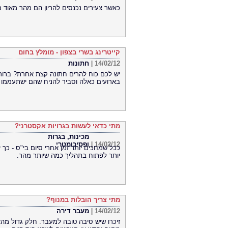
כאשר צעירים נכנסים להריון הם מהר מאוד 
קייטרינג בשרי בצפון - מומלץ בחום
14/02/12
|
חתונות
יש לכם כוח להרים חתונה קצת אחרת? ברור ש
בארועים כאלה וסביר להניח שהם ישתעממו 
מתי כדאי לעשות בגרויות אקסטרני?
מכינות, בגרות
14/02/12
|
ופסיכומטרי
ככל שמחכים יותר זמן אחרי סיום בי"ס - כך
יותר לפתוח בתהליך כמה שיותר מהר.
מתי צריך הובלות במנוף?
14/02/12
|
מעבר דירה
זיכרו שיש סיבה טובה למעבר. חלק גדול מה