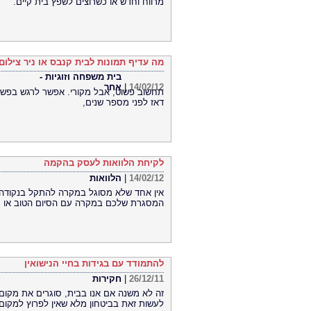
מרווח וחדש או כשרוצים לשפץ בית קיים.
מה עדיף תמונות לבית קנבס או ניר צילום
בית משפחה וזוגיות -
14/02/12
|
אחר
תחשוב פשוט, אבל מקורי. אפשר לרגש בפשטו
דאז לפני מספר שנים,
לקיחת הלוואות לעסק בהקמה
14/02/12
|
הלוואות
אין אחד שלא מסוגל במקרה להתקל בנקודה ב
המסגרת שלכם במקרה עם הסיום הטוב או רכ
להתמודד עם בגידות בחיי הנישואין
26/12/11
|
חקירות
זה לא משנה אם אנו בבית, סוגרים את מקום הע
לעשות זאת בביטחון מלא שאין לפרוץ למקום 