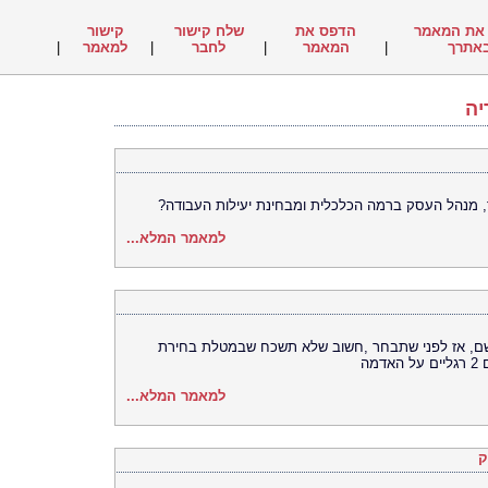
את המאמר
הדפס את
שלח קישור
קישור
אתרך
|
המאמר
|
לחבר
|
למאמר
|
יה
, מנהל העסק ברמה הכלכלית ומבחינת יעילות העבודה?
למאמר המלא...
שם, אז לפני שתבחר ,חשוב שלא תשכח שבמטלת בחירת
מה
למאמר המלא...
ק