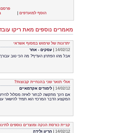
פרסם 
הוסף למועדפים
|
ב
מאמרים נוספים מאת ריקו עובד
יתרונות של שימוש במסוף אשראי
14/02/12
|
עסקים - אחר
אבל מהו הפתרון העדיף? מה הכי טוב עבורך
אולי תואר שני בהנחיית קבוצות?
14/02/12
|
לימודים אקדמאיים
אם הינך מתקשה לבחור לאיזה מסלול להיר
המקצוע הדבר המרכזי הוא תמיד להישאר עם 2 רגליים על האד
קניית כורסת הנקה ומוצרים נוספים לתינו
14/02/12
|
הריון ולידה