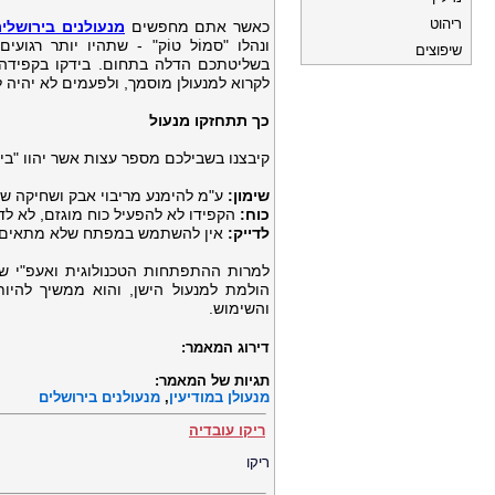
ריהוט
כאשר אתם מחפשים
מנעולנים בירושלי
ונהלו "סמוֹל טוֹק" - שתהיו יותר רגו
שיפוצים
בשליטתכם הדלה בתחום. בידקו בקפידה 
לקרוא למנעולן מוסמך, ולפעמים לא יהיה ל
כך תתחזקו מנעול
קיבצנו בשבילכם מספר עצות אשר יהוו "בי
שימון:
ע"מ להימנע מריבוי אבק ושחיקה של
כוח:
הקפידו לא להפעיל כוח מוגזם, לא לד
לדייק:
אין להשתמש במפתח שלא מתאים. ל
למרות ההתפתחות הטכנולוגית ואעפ"י שכ
הולמת למנעול הישן, והוא ממשיך להיו
והשימוש.
דירוג המאמר:
תגיות של המאמר:
מנעולן במודיעין
,
מנעולנים בירושלים
ריקו עובדיה
ריקו