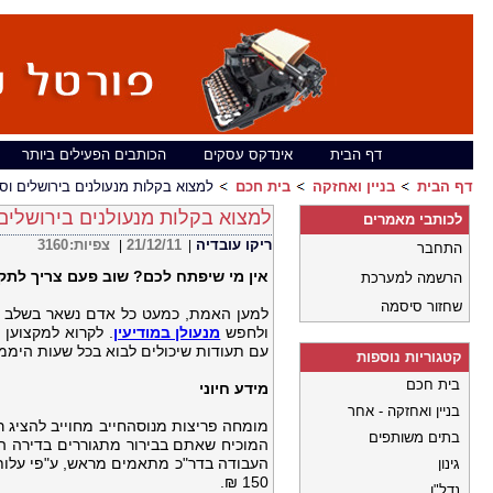
דף הבית
אינדקס עסקים
הכותבים הפעילים ביותר
דף הבית
בניין ואחזקה
בית חכם
למצוא בקלות מנעולנים בירושלים וס
למצוא בקלות מנעולנים בירושלים
לכותבי מאמרים
ריקו עובדיה
21/12/11
צפיות:
3160
|
|
התחבר
אין מי שיפתח לכם? שוב פעם צריך לתקן
הרשמה למערכת
שחזור סיסמה
למען האמת, כמעט כל אדם נשאר בשלב כל
ולחפש
מנעולן במודיעין
. לקרוא למקצוען 
עם תעודות שיכולים לבוא בכל שעות היממ
קטגוריות נוספות
בית חכם
מידע חיוני
בניין ואחזקה - אחר
מומחה פריצות מנוסהחייב מחוייב להציג 
בתים משותפים
המוכיח שאתם בבירור מתגוררים בדירה הנ
העבודה בדר"כ מתאמים מראש, ע"פי עלות 
גינון
150 ₪.
נדל"ן