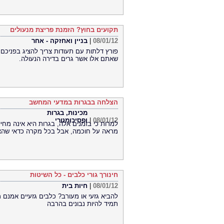
תקועים בחוץ? הזמנת פריצת מנעולים
08/01/12
|
בניין ואחזקה - אחר
פורץ דלתות עם תעודות צריך להציג בפניכם 
שאתם אלו אשר גרים בדירה הנעולה.
הצלחה בבגרות במדעי המחשב
מכינות, בגרות
08/01/12
|
ופסיכומטרי
למרות כי בזמנים אלה, בגרות היא אינה מחי
מראה על חוכמה, אבל בכל מקרה כדאי שהציו
חינורך גורי כלבים - כל השיטות
08/01/12
|
חיות בית
להביא גזעי או מעורב? כלבים גזעיים אמנם 
תמיד להיות נבונים בהרבה