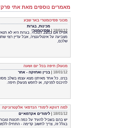
מאמרים נוספים מאת אתי פרק
מכוני פסיכומטרי באר שבע
מכינות, בגרות
18/01/12
|
ופסיכומטרי
אפילו אם במצב הנוכחי, בגרות היא לא תנאי
מצביעה על אינטליגנציה, אבל עדיין רצוי שת
שלכם,
מנעולן חיפה בכל יום ושעה
18/01/12
|
בניין ואחזקה - אחר
בנינו, כל אחד מאיתנו מצא עצמו בשלב מסויי
להיכנס לפניקה, או לחפש מנעולן חיפה.
למה דווקא לימודי הנדסאי אלקטרוניקה
18/01/12
|
לימודים אקדמאיים
יש בהם בשביל להעיד על כמה תכונות טובות - 
בגלל זה, צריך לחשוב קדימה - התחילו ללמוד