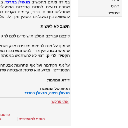
במידה ואתם מחפשים
מנעולן במרכז
, ב
ריהוט
שתהיו רגועים. למרות הִתרבוּת המנעול
שתחליטו סופית. ברור, קיימים מקרים ב
שיפוצים
להשוואה בין מנעולנים. כשאין זמן - לכו 
חשוב לא לעשות
קיבצנו עבורכם המלצות שיסייעו לכם להגן
שימון:
על מנת להימנע מצבירת אבק ושחיקת
שימוש בכוח:
אין צורך להשתמש בכוח מופר
הקפידו לדייק:
רצוי לא להשתמש במפתח שג
על אף הקידמה ועל אף פתרונות אבטחה משו
הסטנדרטי, וכרגע הוא שיטת האבטחה שרוב
דירוג המאמר:
תגיות של המאמר:
מנעולן חיפה
,
מנעולן במרכז
אתי פרקש
פרסם 
הוסף למועדפים
|
ב