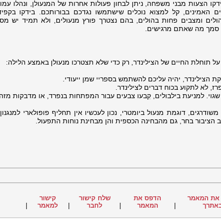
ידקו הצעות מבני משפחה, ניתן לבחון פעולות אחרות של המנעולן, ונהלו עמו
נים האמינים, קל למצוא נוכלים שישתמשו נגדכם בבורותכם. בידקו בקפיד
הולים ומצבים פחות בהולים, בהם נצטרך פורץ מנעולים, ולא תמיד יש מספ
על סמך מה שאתם מרגישים.
 על תוחלת החיים של הצילינדר, רק כדי שלא תצטרכו מנעולן באמצע הלילה:
 הצילינדר, יהיה עליכם להשתמש בספריי שמן ייעודי.
ז, לא לתקוע בכוח דברים לצילינדר.
וי. למניעת בילבולים, קִבעו צבעים עבור המפתחות בנפרד, או מדבקות מזהו
דרגים, דוגמת מנעול ביומטרי, נכון לעכשיו אין תחליף פופולארי למנגנון 
 הציבור בחר, גם מהבחינה הכספית והן מבחינת נוחות התפעול.
את המאמר
הדפס את
שלח קישור
קישור
אתרך
|
המאמר
|
לחבר
|
למאמר
|