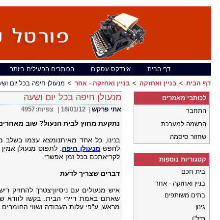
דף הבית
אינדקס עסקים
הכותבים הפעילים ביותר
דף הבית
בניין ואחזקה
בניין ואחזקה - אחר
מנעולן חיפה בכל יום וש
מנעולן חיפה בכל יום ושעה
לכותבי מאמרים
אתי פרקש
18/01/12
צפיות:
4957
|
|
התחבר
נתקעת מחוץ לבית הנעול? שוב מאחרים
הרשמה למערכת
שחזור סיסמה
בנינו, כל אחד מאיתנומצא עצמו בשלב מסו
לחפש
מנעולן חיפה
לקריאתכם בכל זמן אפשרי.
קטגוריות נוספות
בית חכם
דברים שצריך לדעת
בניין ואחזקה - אחר
איש מנעולים עם ניסיוןיצטרך להחזיק רי
בתים משותפים
שאתם באמת דיירי הבית. בקשו לוודא שה
מראש, ע"פי עלות העבודה ושווי החומרים. בד
גינון
נדל"ן