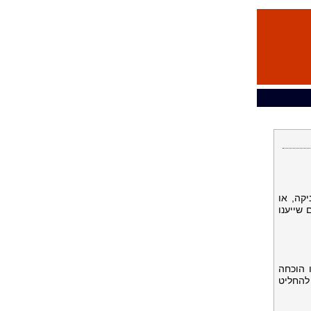
קה, או
כים שייענו
 הוכחה
להחליט