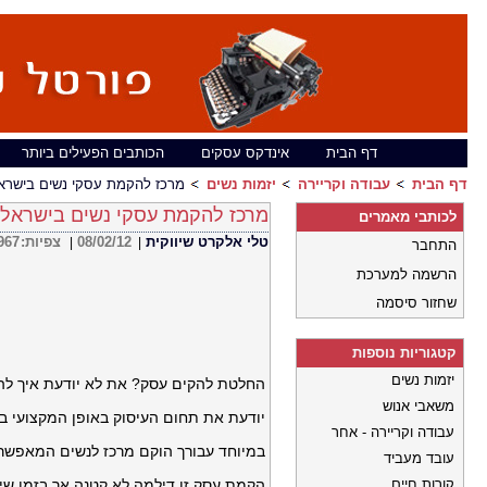
דף הבית
אינדקס עסקים
הכותבים הפעילים ביותר
דף הבית
עבודה וקריירה
יזמות נשים
מרכז להקמת עסקי נשים בישרא
מרכז להקמת עסקי נשים בישראל
לכותבי מאמרים
טלי אלקרט שיווקית
08/02/12
צפיות:
967
|
|
התחבר
הרשמה למערכת
שחזור סיסמה
קטגוריות נוספות
יזמות נשים
החלטת להקים עסק? את לא יודעת איך ל
משאבי אנוש
יודעת את תחום העיסוק באופן המקצועי בי
עבודה וקריירה - אחר
במיוחד עבורך הוקם מרכז לנשים המאפשר
עובד מעביד
קורות חיים
הקמת עסק זו דילמה לא קטנה אך בזמן שיש