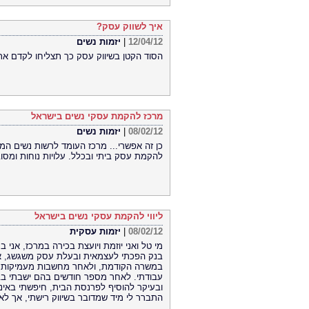
איך לשווק עסק?
12/04/12
|
יזמות נשים
הסוד הקטן בשיווק עסק כך תצליחו לקדם את
מרכז להקמת עסקי נשים בישראל
08/02/12
|
יזמות נשים
כן זה אפשרי... מרכז העומד לרשות נשים המ
להקמת עסק ביתי ובכלל. עלויות נוחות ומס
ליווי להקמת עסקי נשים בישראל
08/02/12
|
יזמות עסקית
בנק הפכתי לעצמאית ובעלת עסק משגשג, א
במשרה הקודמת, ולאחר מחשבות מעמיקות ה
עבודתי. לאחר מספר חודשים בהם ישבתי בבי
ובעיקר להוסיף לפרנסת הבית, חיפשתי באי
התברר לי מיד שמדובר בשיווק רישתי, אך לא