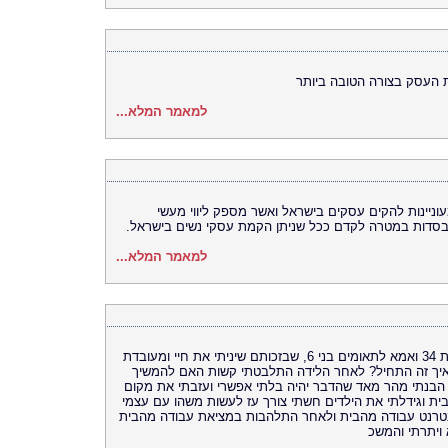
 העסק בצורה הטובה ביותר
למאמר המלא...
עוניינות להקים עסקים בישראל ואשר מספק ליווי מעשי
ובסדות במטרה לקדם ככל שניתן הקמת עסקי נשים בישראל.
למאמר המלא...
מי טל ואני יוזמת ויועצת בכירה במרכז, אני בת 34 ואמא לתאומים בני 6, שבזכותם שיניתי את חיי ומעובדת
יך זה התחיל? לאחר הלידה התלבטתי קשות האם להמשיך
בנתי מהר מאד שהדבר יהיה בלתי אפשרי ועזבתי את מקום
ת וגידלתי את הילדים חשתי צורך עז לעשות משהו עם עצמי
נטרנט עבודה מהבית ולאחר התלהבות במציאת עבודה מהבית
 ויתרתי והמשכ