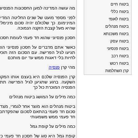
ביטוח חיים
מה עושה המדינה למען החסכונות הפנסיונ
ביטוח כללי
לפני מספר מועט של שנים החליטה המדינ
ביטוח לאומי
המינימום. כך שלכולם יהיה סכום מינימל
ביטוח מנהלים
שהיא מעל קצבת הזקנה הנמוכה.
ביטוח משכנתא
חסכון פנסיוני שהוא חד פעמי לעומת חסכו
ביטוח עסק
כאשר אתם מדברים על חסכון פנסיוני הוא 
ביטוח פנסיוני
תגיעו לגיל הפרישה. עם הסכום הזה תוכ
ביטוח רכב
לחיות בלי דאגות ממש עד יום מותכם
ביטוח רכוש
מהי קרן
פנסיה
קרן השתלמות
קרן הפנסיה שלכם היא בעצם אותו המקום
השקעה. ברגע שתגיען לגיל הפרישה תתח
הפנסיה המוכרת כול כך
כמה מילים על המושג ביטוח מנהלים
ביטוח מנהלים הוא מוצר אחר לגמרי, מצד 
סכום חד פעמי בהתאם לסכום שהפקדתם. מ
חד פעמי ממש משמעותי
כמה מילים על קופת גמל
קופת גמל היא סוג של חסכון חד פעמי כ