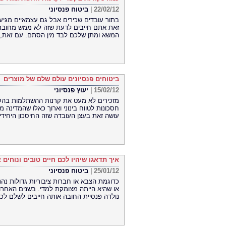
22/02/12
|
ביטוח פנסיוני
בתור עובדים שכירים אבל גם עצמאיים מגיע
זאת אתם חייבים לדעת שזה לא ממש מחובתו ש
המשא ומתן שלכם לבד מין הסתם. עם זאת, 
ביטוחים פנסיונים עולם שלם של מוצרים
15/02/12
|
יעוץ פנסיוני
מזכירים לא מעט את קרנות ההשתלמות בהק
חסכונות לטווח בינוני וארוך כאלו שהמדינה
עושה זאת בעצן העובדה שזה החיסכון היחידי ש
איך תדאגו שיהיו לכם חיים טובים ונוחים 
25/01/12
|
ביטוח פנסיוני
כדוגמת הצבא או חברות ציבוריות גדולות נה
או שהיא הייתה מצומקת למדי. בשנים האחרו
נולדה פנסיית החובה אותה חייבים לשלם לכו