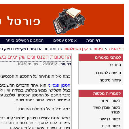
דף הבית
אינדקס עסקים
הכותבים הפעילים ביותר
דף הבית
ביטוח
קרן השתלמות
החסכונות הפנסיונים שקיימים בשוק הי
החסכונות הפנסיונים שקיימים בש
לכותבי מאמרים
דר גור
28/03/12
צפיות:
16430
|
|
התחבר
הרשמה למערכת
כמה מילות פתיחה על החסכונות הפנסיוני
שחזור סיסמה
חסכון פנסיוני
הוא אחד הדברים החשובים ש
בגיל השלישי ממש בקלות. במידה ואין ל
קטגוריות נוספות
נדבר אתכם על החסכון הפנסיוני שלכם, על
הפרישה במצב הטוב ביותר שניתן.
ביטוח - אחר
ביטוח אובדן כושר
כמה מילים על התחלת החיסכון
עבודה
כאשר אתם עושים חיסכון פנסיוני קחו בחש
ביטוח בריאות
שיגרום לכם לחסוך יותר כספים וזה כבר
ביטוח חבות
צעירים בשנות העשרים לחיים שלכם.