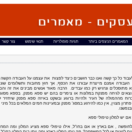
המאמרים הניצפים ביותר
תגיות פופולריות
תנאי שימוש
צור קשר
לעבוד כל כך קשה ואנו כבר חושבים כיצד לפצות את עצמנו על העבודה הקשה 
העבודה אמנם מייצרת עבורנו את הכסף, אך חוץ מחובות ותשלומים שונים
 מתוסכלים ונרגיש רק כמו עבדים. הרבה מאוד אנשים מבינים את זה והם 
צאים לגיחה מפנקת במלונות או צימרים בהם יש ספא מפנק. בספא מסוג 
רוח מההמולה של העיר ולהיות ברוגע ובשקט באיזה ספא מפנק שיחזיר 
פתרון מצוין, אין כמו להירגע במסג' מפנק ובמעיינות חמים המלאים בכל מיני 
בנפשנו.
ם יש למלון טיפולי ספא
לחופשה , אם בארץ או אם בחו"ל, אילו טיפולי ספא מציע המלון ומה המחי
ם לזוגות או לכל המשפחה? מה נותן המלון בארץ ומה יותן בית המלון בחו"ל