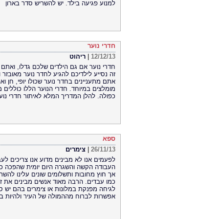
למנוע פגיעה בילד. יש להשריש סדר בארון
חדרי נוער
12/12/13
|
ריהוט
חדרי נוער אם גם הילדים שלכם גדלו, ואתם 
זה נסייע לילדיכם להגיע לחדר נוער מאובזר 
אתם מתעניינים בחדר נוער שכולו יופי, חן 
מומלצים במיוחד. חדרי הנוער הללו כוללים מ
כפולה. להלן המדריך המלא לאיתור חדרי נוער,
ספא
26/11/13
|
צימרים
לפעמים אנו לא מבינים מדוע אנו צריכים לע
העבודה הקשה והשגרה היום יומית שהפכה כב
אך חוץ מחובות ותשלומים שונים עלינו להשת
כמו עבדים. הרבה מאוד אנשים מבינים את זה
לגיחה מפנקת במלונות או צימרים בהם יש ס
אפשרות לברוח מההמולה של העיר ולהיות בר