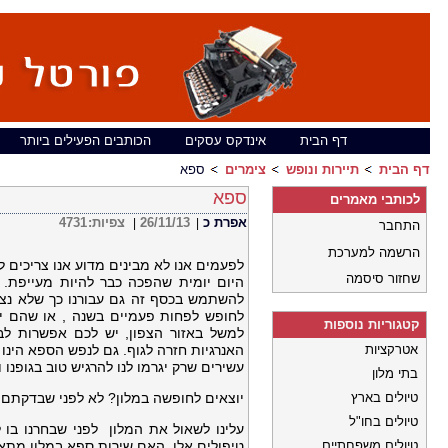
דף הבית
אינדקס עסקים
הכותבים הפעילים ביותר
דף הבית
תיירות ונופש
צימרים
ספא
ספא
לכותבי מאמרים
אפרת כ
26/11/13
צפיות:
4731
|
|
התחבר
הרשמה למערכת
לפעמים אנו לא מבינים מדוע אנו צריכים 
שחזור סיסמה
היום יומית שהפכה כבר להיות מעייפת. 
להשתמש בכסף זה גם עבורנו כך שלא נצא
לחופש לפחות פעמיים בשנה , או שהם יו
קטגוריות נוספות
למשל באזור הצפון, יש לכם אפשרות לב
אטרקציות
האנרגיות חזרה לגוף. גם לנפש הספא הינו 
עשירים שרק יגרמו לנו להרגיש טוב בגופנו ו
בתי מלון
טיולים בארץ
יוצאים לחופשה במלון? לא לפני שבדקתם א
טיולים בחו"ל
עלינו לשאול את המלון לפני שבחרנו בו 
טיולים משפחתיים
טיפולים אלו, האם שירות ספא במלון מתאי