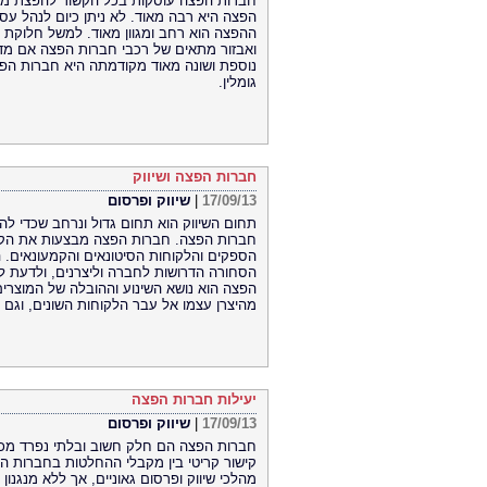
חברות הפצה עוסקות בכל הקשור להפצת מו
הפצה היא רבה מאוד. לא ניתן כיום לנהל עס
ההפצה הוא רחב ומגוון מאוד. למשל חלוקת מ
ואבזור מתאים של רכבי חברות הפצה אם מדוב
נוספת ושונה מאוד מקודמתה היא חברות הפצ
גומלין.
חברות הפצה ושיווק
17/09/13
|
שיווק ופרסום
תחום השיווק הוא תחום גדול ונרחב שכדי להש
חברות הפצה. חברות הפצה מבצעות את הקשר 
הספקים והלקוחות הסיטונאים והקמעונאים. 
הסחורה הדרושות לחברה וליצרנים, ולדעת ל
הפצה הוא נושא השינוע וההובלה של המוצרים
מהיצרן עצמו אל עבר הלקוחות השונים, וגם ב
יעילות חברות הפצה
17/09/13
|
שיווק ופרסום
חברות הפצה הם חלק חשוב ובלתי נפרד מכל
קישור קריטי בין מקבלי ההחלטות בחברות המ
מהלכי שיווק ופרסום גאוניים, אך ללא מנגנון