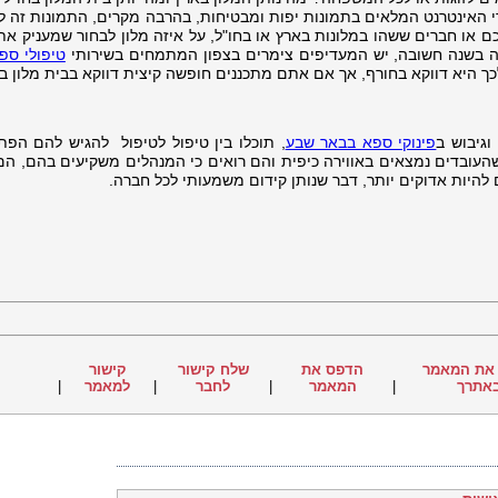
 האינטרנט המלאים בתמונות יפות ומבטיחות, בהרבה מקרים, התמונות זה לא
 או חברים ששהו במלונות בארץ או בחו"ל, על איזה מלון לבחור שמעניק את 
ה בשנה חשובה, יש המעדיפים צימרים בצפון המתמחים בשירותי
טיפולי ספ
היא דווקא בחורף, אך אם אתם מתכננים חופשה קיצית דווקא בבית מלון ב
וגיבוש ב
פינוקי ספא בבאר שבע
, תוכלו בין טיפול לטיפול להגיש להם הפת
שהעובדים נמצאים באווירה כיפית והם רואים כי המנהלים משקיעים בהם, הם 
להיות אדוקים יותר, דבר שנותן קידום משמעותי לכל חברה.
את המאמר
הדפס את
שלח קישור
קישור
אתרך
|
המאמר
|
לחבר
|
למאמר
|