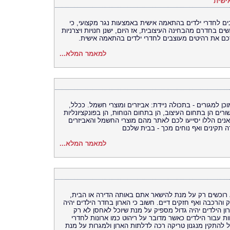
ישית
בים לחדרי ילדים בהתאמה אישית באמצעות נגר מקצועי, כי
ים בחדרם מהבחינה העיצובית, אז היום, ישנן חנויות ויצרניות
רכם את רהיטים מעוצבים לחדרי ילדים בהתאמה אישית.
למאמר המלא...
 למגורים - בתכולה ניידת: אביזרים ומוצרי חשמל. ככלל,
ים הן בתחום העיצוב, הן בתחום הנוחות, הן בפונקציונליות
אנים הללו יסייעו לכם לאתר מהם מוצרי החשמל והאביזרים
ה תקינים ואף נוחים מכך - בבית שלכם
למאמר המלא...
לא רוכשים רק על מנת להישאר אתם באותה הדירה או הבית,
וק והרכבה ואף חזקים דיים. חשוב כי הארון בחדר הילדים יהיה
ון הילדים יהיה גדול מספיק על מנת שיוכל לאחסן לא רק
ת עבור הילדים כאשר מדובר על ריהוט כמו ארונות לחדרי
להתקין מנגנון טריקה רכה לדלתות הארון ולמגרות על מנת