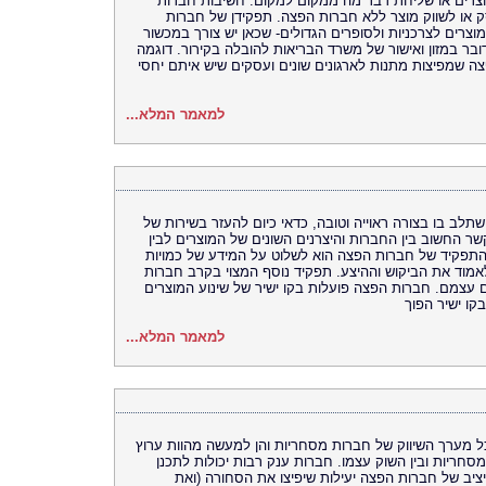
צרים או שליחת דבר מה ממקום למקום. חשיבות חברות
ק או לשווק מוצר ללא חברות הפצה. תפקידן של חברות
וצרים לצרכניות ולסופרים הגדולים- שכאן יש צורך במכשור
ר במזון ואישור של משרד הבריאות להובלה בקירור. דוגמה
ה שמפיצות מתנות לארגונים שונים ועסקים שיש איתם יחסי
למאמר המלא...
תלב בו בצורה ראוייה וטובה, כדאי כיום להעזר בשירות של
החשוב בין החברות והיצרנים השונים של המוצרים לבין
התפקיד של חברות הפצה הוא לשלוט על המידע של כמויות
אמוד את הביקוש וההיצע. תפקיד נוסף המצוי בקרב חברות
 עצמם. חברות הפצה פועלות בקו ישיר של שינוע המוצרים
קו ישיר הפוך
למאמר המלא...
 מערך השיווק של חברות מסחריות והן למעשה מהוות ערוץ
סחריות ובין השוק עצמו. חברות ענק רבות יכולות לתכנן
 יציב של חברות הפצה יעילות שיפיצו את הסחורה (ואת