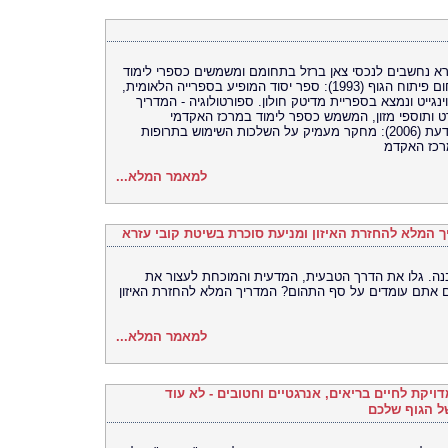
רא נחשבים לנכסי צאן ברזל בתחומם ומשמשים כספרי לימוד
במוסדות להכשרת מאמנים. אבן הפינה בתחום פיתוח הגוף (1993): ספר יסוד המופיע בספרייה הלאומית,
גייט ונמצא בספריית מדיטק חולון. ספורטולוגיה - המדריך
תזונת ספורט ותוספי מזון, המשמש כספר לימוד במרכז האקדמי
לוינסקי-וינגייט. סטרואידים - כל מה שרצית לדעת (2006): מחקר מעמיק על השלכות השימוש בתרופות
רכז האקדמ
למאמר המלא...
המלא להחזרת האיזון ומניעת סוכרת בשיטת קובי עזרא
נה. גלו את הדרך הטבעית, המדעית והמוכחת לעצור את
ם אתם עומדים על סף התהום? המדריך המלא להחזרת האיזון
למאמר המלא...
 המפה המדויקת לחיים בריאים, אנרגטיים וחטובים - לא עוד
ל הגוף שלכם