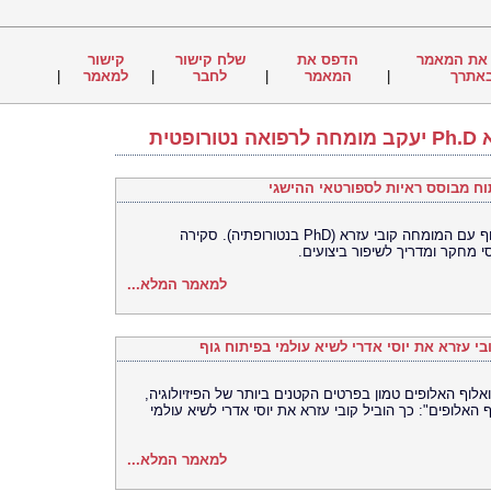
את המאמר
הדפס את
שלח קישור
קישור
אתרך
|
המאמר
|
לחבר
|
למאמר
|
טית
וח מבוסס ראיות לספורטאי ההישגי
גלה את סודות תזונת הספורטאים ופיתוח הגוף עם המומחה קובי עזרא (PhD בנטורופתיה). סקירה
 מחקר ומדריך לשיפור ביצועים.
למאמר המלא...
י עזרא את יוסי אדרי לשיא עולמי בפיתוח גוף
אלוף האלופים טמון בפרטים הקטנים ביותר של הפיזיולוגיה,
 האלופים": כך הוביל קובי עזרא את יוסי אדרי לשיא עולמי
למאמר המלא...