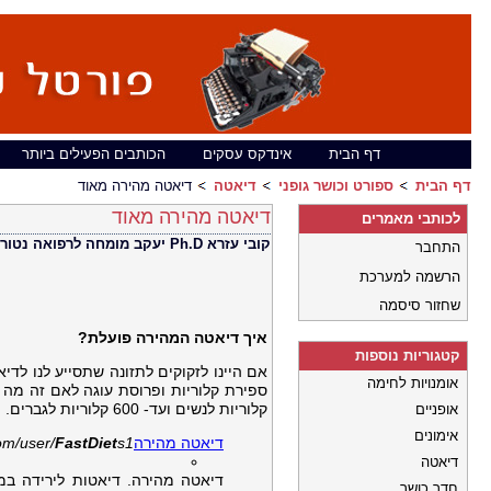
דף הבית
אינדקס עסקים
הכותבים הפעילים ביותר
דף הבית
ספורט וכושר גופני
דיאטה
דיאטה מהירה מאוד
דיאטה מהירה מאוד
לכותבי מאמרים
קובי עזרא Ph.D יעקב מומחה לרפואה נטורופטית
התחבר
הרשמה למערכת
שחזור סיסמה
איך דיאטה המהירה פועלת?
קטגוריות נוספות
אם היינו לזקוקים לתזונה שתסייע לנו ל
אומנויות לחימה
קלוריות לנשים ועד- 600 קלוריות לגברים.
אופניים
אימונים
דיאטה מהירה
s1
FastDiet
om/user/
דיאטה
דיאטה מהירה. דיאטות לירידה במש
חדר כושר