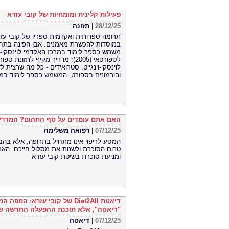
פעילות קלינית ומומחיות של קובי עזרא
28/12/25
|
תזונה
תרומה ספרותית ואקדמית ספריו של קובי עז
משמש כספר לימוד במרכז האקדמי לוינסקי-וינ
לספורטאי (2005): מדריך מקיף ל
והורמונים בספורט, המשמש כספר לימוד במ
האם אתם עומדים על סף התהום? המדריך 
07/12/25
|
רפואה משלימה
המסע לריפוי אינו מתחיל בתרופה, אלא בהב
טרום הסוכרת ולשנות את מסלול חייכם. הא
ומניעת סוכרת בשיטת קובי עזרא
דיאטת Diet2All של קובי עזרא:
"דיאטה", אלא תוכנת ההפעלה החדשה ש
07/12/25
|
דיאטה