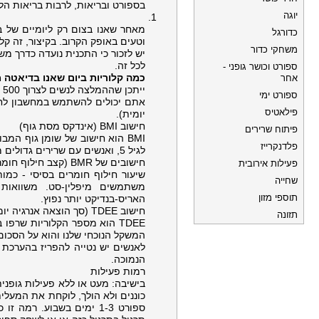
בספורט ובריאות, לרבות בריאות הלב
יוגה
מאחר שאנו בצום רק ליומיים של ב
כדורגל
וטעים באופק הקרוב. בקיצור, זה ק
משחקי כדור
יש לזכור כי התכנית נועדה כדרך מ
לכל זה.
ספורט וכושר גופני -
כמה קלוריות ביום שאנו בדיאטה 
אחר
ייתכן שההמלצה לנשים לצרוך 500 קלוריות ולגברים כ- 600 קלוריות ביום של ה"צום".
ספורט ימי
פילאטיס
יומית).
חישוב BMI (אינדקס מסת גוף)
פיתוח שרירים
BMI הוא חישוב של שומן גוף המ
פלדנקרייז
לגיל 5, ואנשים עם שרירים גדולים מאוד. כמו כן, אינו לוקח בחשבון גיל והמלצות סטנדרטיים אינן חלות ילדים או בני נוער.
חישובים של BMR (קצב חילוף חומרים בסיסי)
פעילות אירובית
שחייה
תוספי מזון
האריס-בנדיקט יותר נפוץ.
חישוב TDEE (סך הוצאה אנרגיה יומית)
תזונה
המשקל הנוכחי שלנו והוא על הסכום 
לאנשים יש נטייה להפריז בהערכת
הנמוכה.
רמות פעילות
בישיבה: מעט או ללא פעילות גופנית
כוננים ולא הולך, לוקחת את המעלית
ספורט 1-3 ימים בשבוע. 