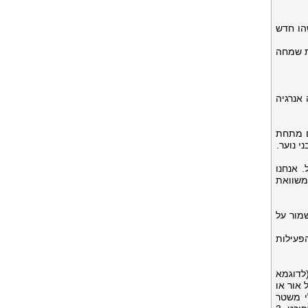
הו חדש
פת שמחה
חומרים בסיסי) ו-TDEE (סך ההוצאה אנרגיה
ים מתחת
לא פעילות כלל. אנחנו
 יותר ממשוואת
די לשמור על
פעילות
(לדוגמא
 אור או
לי משטר