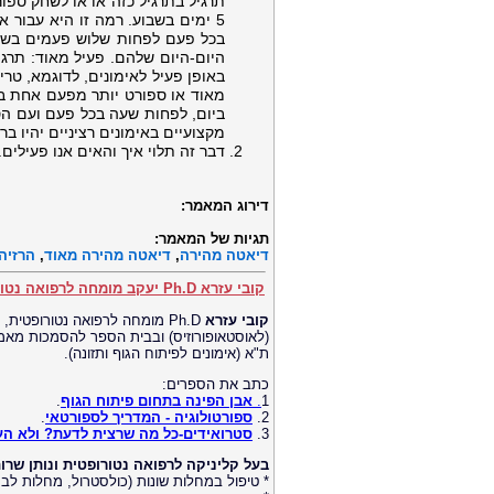
בכל פעם לפחות שלוש פעמים בשבו
באופן פעיל לאימונים, לדוגמא, טר
מאוד או ספורט יותר מפעם אחת בכל
ביום, לפחות שעה בכל פעם ועם הסו
מקצועיים באימונים רציניים יהיו ב
דבר זה תלוי איך והאים אנו פעילים
דירוג המאמר:
תגיות של המאמר:
דיאטה מהירה
,
דיאטה מהירה מאוד
,
הרזיה
קובי עזרא Ph.D יעקב מומחה לרפואה נטורופטית
קובי עזרא
Ph.D מומחה לרפואה נטורופטית,
(לאוסטאופורוזיס) ובבית הספר להסמכות מאמני
ת"א (אימונים לפיתוח הגוף ותזונה).
כתב את הספרים:
1
.
אבן הפינה בתחום פיתוח הגוף
.
2.
ספורטולוגיה - המדריך לספורטאי
.
3.
סטרואידים-כל מה שרצית לדעת? ולא הע
בעל קליניקה לרפואה נטורופטית ונותן שרות
* טיפול במחלות שונות (כולסטרול, מחלות לב, ס