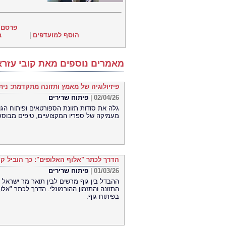
פרסם 
הוסף למועדפים
|
ב
מאמרים נוספים מאת קובי עזרא Ph.D יעקב מומחה לרפואה נטורופ
פיזיולוגיה של מאמץ ותזונה מתקדמת: נית
02/04/26
|
פיתוח שרירים
מעמיקה של ספריו המקצועיים, טיפים מבוססי
הדרך לכתר "אלוף האלופים": כך הוביל קוב
01/03/26
|
פיתוח שרירים
ההבדל בין גוף מרשים לבין תואר מר ישראל ו
התזונה והתזמון ההורמונלי. הדרך לכתר "אלוף
בפיתוח גוף.