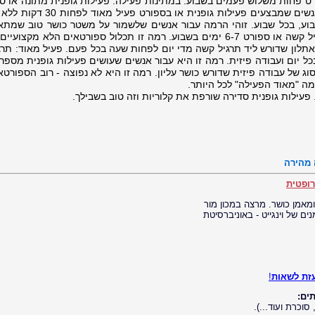
5 ימים בשבוע. רמה זו היא עבור אנשים שמבצעים פעילות גופנית א
ע, בכל שבוע. זוהי הרמה עבור אנשים שלשמור על משטר כושר טוב שמתאי
היום-היום שלהם. פעיל מאוד: תרגיל קשה או ספורט 6-7 ימים בשבוע. רמה זו תכלול ספורטאים הלא מקצ
יאתלון שדורש ליד תרגיל קשה מדי יום לפחות שעה בכל פעם. פעיל מאוד: תר
 יום ועבודה פיזית. רמה זו היא עבור אנשים שעושים פעילות גופנית מספר
ג של עבודה פיזית שדורש כושר עליון. רמה זו היא לא נפוצה - רוב הספורט
רמה "מאוד הפעילה" לכל היותר.
. פעילות גופנית סדירה שורפת את קלוריות וזה טוב בשבילך.
 מהירה
 ומאמן כושר. מרצה במכון מור
ם של וינגייט - באוניברסיטת
זת לשאות
!
ים:
וכרת ועוד...).