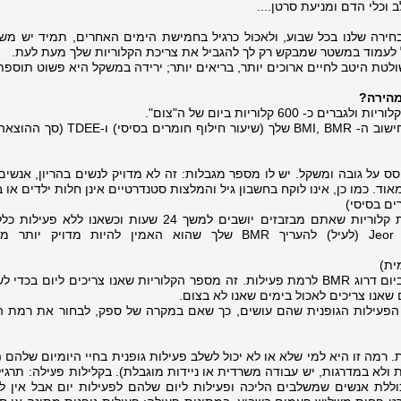
 וכלי הדם ומניעת סרטן....
חירה שלנו בכל שבוע, ולאכול כרגיל בחמישת הימים האחרים, תמיד יש מש
ל לעמוד במשטר שמבקש רק לך להגביל את צריכת הקלוריות שלך מעת לעת.
שולטת היטב לחיים ארוכים יותר, בריאים יותר; ירידה במשקל היא פשוט תוס
מהירה?
אתם יכולים להשתמש במחשבון לחישוב ה- BMI, BMR שלך (שיעור חילוף 
בוסס על גובה ומשקל. יש לו מספר מגבלות: זה לא מדויק לנשים בהריון, אנש
שיעור חילוף חומרים בסיסי - כמות קלוריות שאתם מבזבזים יושבים למשך 24 שעות וכשאנו ל
משתמשים מיפלין-סט. משוואות Jeor (לעיל) להעריך BMR שלך שהוא האמין להיות מדויק
TDEE הוא מספר הקלוריות שרפו ביום דרוג BMR לרמת פעילות. זה מספר הקלוריות שאנו צריכים ליום בכ
שאנו צריכים לאכול בימים שאנו לא בצום.
 הפעילות הגופנית שהם עושים, כך שאם במקרה של ספק, לבחור את רמת ה
. רמה זו היא למי שלא או לא יכול לשלב פעילות גופנית בחיי היומיום שלהם 
 ולא במדרגות, יש עבודה משרדית או ניידות מוגבלת). בקלילות פעילה: תרגיל
רמה זו כוללת אנשים שמשלבים הליכה ופעילות ליום שלהם לפעילות יום אבל אין 