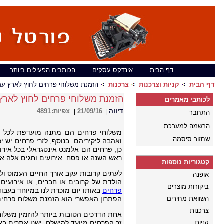
דף הבית
אינדקס עסקים
הכותבים הפעילים ביותר
דף הבית
קניות וצרכנות
צרכנות
הזמנת משלוחי פרחים לחוץ לארץ עם
הזמנת משלוחי פרחים לחוץ לארץ
לכותבי מאמרים
דיווה
21/09/16
צפיות:
4891
|
|
התחבר
הרשמה למערכת
משלוחי פרחים הם מתנה מועדפת לכל איר
שחזור סיסמה
ואהבה ליקיריהם. בנוסף, לזרי פרחים יש 
כן, פרחים הם אלמנט אינטגראלי בכל אירוע
ראש השנה או פסח. אירועים וחגים אלה א
קטגוריות נוספות
לעתים קרובות עקב אורך החיים העמוס ולו
אופנה
הולדת של קרובים או חברים, או אירועים 
ביקורות מוצרים
פרחים
באותו יום מוכרת לנו במיוחד בעבוד
השוואת מחירים
הפתרון האפשרי הוא הזמנת משלוח פרחים ל
צרכנות
אחת הדרכים הטובות ביותר להזמין משלוח
קניות
זר הפרחים מיועד להישלח. ישנן אתרים ב