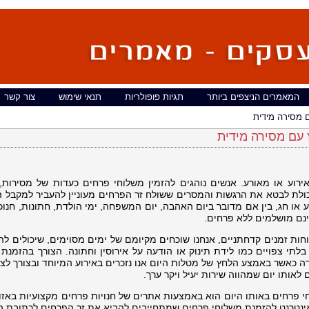
המאמרים הניצפים ביותר
תגיות פופולריות
תנאי שימוש
צור קשר
 מסירה מידית
 עם מסירה מידית
וע או מאורע. אנשים נוהגים להזמין משלוחי פרחים כעדות של מסירות,
יכולת לבטא את הרגשות והמסרים ששולח זר הפרחים מעוניין להעביר למקבל ה
 או חג, בין אם מדובר ביום האהבה, יום המשפחה, ימי הולדת, חתונות, חנוכ
ינם מושלמים ללא פרחים.
חות זמנים קדחתניים, אנחנו שוכחים מקיומם של ימים מסוימים, שיכולים להי
בלתי צפויים כמו לידת תינוק או הודעה על אירוסין וחתונה. הצורך בהזמנת
ה כאשר באמצע הלחץ של מטלות היום אנו נזכרים באירוע המיוחד ובצורך לציי
אותו יום שמהווה שירות יעיל ויקר ערך.
י פרחים באותו היום הוא באמצעות אתרים של חנויות פרחים מקצועיות באזור
אינטרנט להזמנת משלוחי פרחים שמתחייבים להביא את זר הפרחים לכתובת הנ