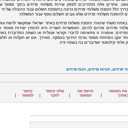
מועט. אתרים אלה מתחייבים לספק שירות משלוחי פרחים בתוך מספר ש
 בדרך כלל הזמנת משלוחי פרחים כרוכה בתוספת תשלום עבור ההובלה של זר 
ים להזמנת משלוחי פרחים שלא גובים תשלום נוסף עבור המשלוח.
ע באחת משתי שיטות: הזמנת משלוח פרחים באתר ישראלי שמקושר לרשת עול
לוחי פרחים מהיום להיום. האפשרות השנייה היא להזמין ישירות מאתר ש
חים. אופציה זו מתאימה לדוברי וקוראי אנגלית או השפה המדוברת בארץ
ותר עקב הפחתת מספר גורמי התיווך בעסקה. מאידך, אם יש תקלות או תלונ
 אלפי קילומטר ושדוברים בה בשפה זרה.
זר פרחים
,
חנויות פרחים
,
חנות פרחים
את המאמר
הדפס את
שלח קישור
קישור
אתרך
|
המאמר
|
לחבר
|
למאמר
|