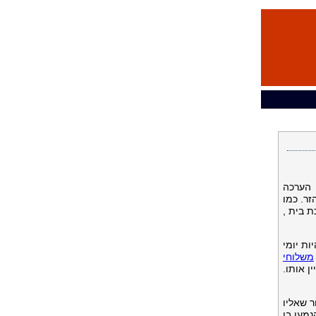
 הערכה
זר. כמו
ת בית ,
ות יומי
משלוחי
ן אותו.
 שאליו
מען בו