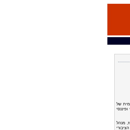
לאומית של
Promethe, חברת ייעוץ כלכלי ופיננסי
 שלנו עם Prometheus", אמר ביל יוז, מנהל
 הציבורי