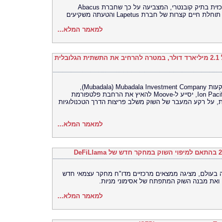
בית המשפט התיר את פרסומה של ראיה מרכזית בתיק קובנטרי, המצביעה על כך שחברת Abacus
למאמר המלא...
Moove גייסה 250 מיליון דולר לפי שווי של 2.1 מיליארד דולר, במטרה להרחיב את התשתית הגלובלית
סבב הגיוס מסדרה C, שהובילה חברת ההשקעות Mubadala Investment Company ‏(Mubadala),
בהשתתפות Woven Capital‏ (Toyota) – ו-Ion Pacific, יסייע ל-Moove להאיץ את הרחבת פלטפורמת
, על רקע המעבר של השוק משלב פריצות הדרך הטכנולוגיות
למאמר המלא...
רסה האוניברסלית (UEX) הגדולה בעולם, מציגה ממצאים מרכזיים מדו"ח מחקר עצמאי חדש
למאמר המלא...