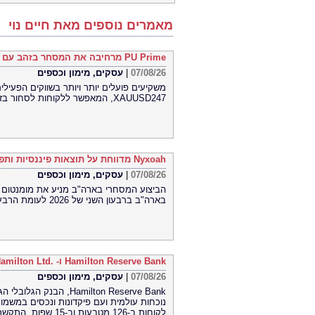
מאמרים נוספים מאת חיים נוי
PU Prime מרחיבה את המסחר בזהב עם השקת XAUUSD247
07/08/26
|
עסקים, מימון וכספים
XAUUSD247, המאפשר ללקוחות לסחור בזהב 24 שעות ביממה, שבעה ימים בשבוע, בפלטפורמת MT5
Nyxoah מדווחת על תוצאות פיננסיות ותפעוליות ברבעון השני ובמחצית הראשונה של 2026
07/08/26
|
עסקים, מימון וכספים
בארה"ב ברבעון השני של 2026 לעומת הרבעון הראשון של 2026
Hamilton Reserve Bank ו- SEE Capital Hamilton Ltd.‎ התקשרו בהסכם שיווק והפניית לקוחות
07/08/26
|
עסקים, מימון וכספים
Hamilton Reserve Bank,