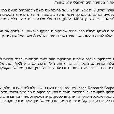
 היצע השירותים הגלובלי שלנו באזור".
 והעולמי שלה, צוות אנשי המקצוע של פרומתאוס משמש כמומחים מטעם בתי
שפטיים מורכבים. כמו כן, אנשי המקצוע במשרד מייעצים לרשות המיסים ב
רשטיין, אייל שווץ (
B.Sc, MBA), רו"ח אלי מלכה ורו"ח גדעון פלץ עומ
צטרף ל-VRG כחברים ומצפים לשתף פעולה בפרויקטים של לקוחות בהיקף בינלאומי וכן לספק את 
כולה להיות תוספת עבור שאר חברי הרשת העולמית", אמר אייל שווך, שותף 
פרקטיקת הערכה עולמית המספקת חוות דעת מתמחות ובלתי תלויות לג
פירעון, הוגנות, ארגונים עסקיים, נכסים בלתי מוחשיים, מלאי הון, 
שרדים ברחבי אירופה היבשתית ובריטניה, ברזיל, סין, הודו, ישראל, מקסיקו
חברת המחקר והערכת שווי Valuation Research Corporation (VRC) היא חברת הערכת שווי גלובלית בשיר
נטי, דאלאס, מילווקי, ניו יורק, פרינסטון, סן פרנסיסקו וטמפה; וכן חברות בינ
אוסטרליה, ברזיל, קנדה, סין, קולומביה, גרמניה, הודו, ישראל, יפן, לוקסמבורג, מקסיקו, 