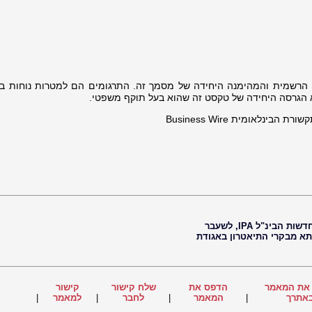
 הרשמית והמהימנה היחידה של מסמך זה. התרגומים הם למטרות נוחות בל
הגרסה היחידה של טקסט זה שהוא בעל תוקף משפטי.
ינלאומית Business Wire
חיים נוי, עיתונאי, עורך ראשי של סוכנות החדשות הבינ"ל IPA, לשעבר
 תא מבקרי התיאטרון באגודת
את המאמר
הדפס את
שלח קישור
קישור
אתרך
|
המאמר
|
לחבר
|
למאמר
|