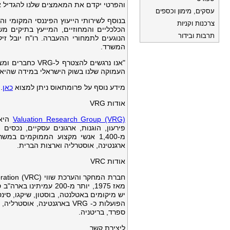
והפרטי יקדם את המאמצים שלנו להגדיל את
עסקים, מימון וכספים
בנוסף לשירותי הייעוץ הפיננסי המקומי
צרכנות וקניות
הכלכליים והמחוזיים, המייעץ בתיקים מ
תרבות ובידור
הנוגעים לתמחורי ההעברה. רו"ח יובל זילב
המשרד.
"אנו נרגשים לה
העמוקה שלנו בשוק הישראלי במידה שהיא י
מידע נוסף על פרומתאוס ניתן למצוא
כאן
.
אודות VRG
Valuation Research Group (VRG)
היא 
מ-1,400 אנשי מקצוע הממוקמים במ
ארגנטינה, אוסטרליה וארצות הברית.
אודות VRC
יש מיקומים באטלנטה, בוסטון, שיקגו, סינסי
הפועלות כ- VRG בארגנטינה, 
ספרד, בריטניה.
ליצירת קשר