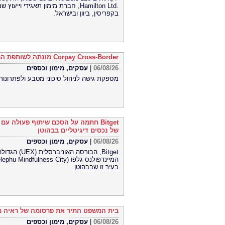
Hamilton Ltd.‎, חברת מימון תאגיד
בקפריסין, ביוון ובישראל.
Corpay Cross-Border מונתה לשותפת המט"ח הרשמית של Ultimate Sevens
06/08/26
|
עסקים, מימון וכספים
מספקת גישה לניהול סיכוני מטבע ולפתרונות
Bitget חתמה על הסכם שיתוף פעולה ע
של נכסים דיגיטליים בבהוטן
06/08/26
|
עסקים, מימון וכספים
Bitget, הבו
בעיר זו שבבהוטן.
בית המשפט התיר את פרסומה של ראיה מר
06/08/26
|
עסקים, מימון וכספים