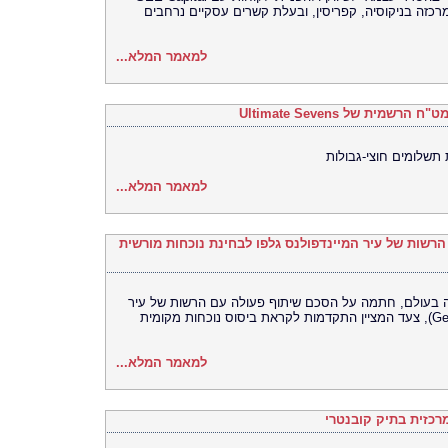
י וייעוץ שמרכזה בניקוסיה, קפריסין, ובעלת קשרים עסקיים נרחבים
למאמר המלא...
 תשלומים חוצי-גבולות
למאמר המלא...
ם הרשות של עיר המיינדפולנס גלפו לבחינת נוכחות מורשית
רסה האוניברסלית (UEX) הגדולה בעולם, חתמה על הסכם שיתוף פעולה עם הרשות של עיר
המיינדפולנס גלפו (Gelephu Mindfulness City), צעד המציין התקדמות לקראת ביסוס נוכחות מקומית
למאמר המלא...
כזית בתיק קובנטרי