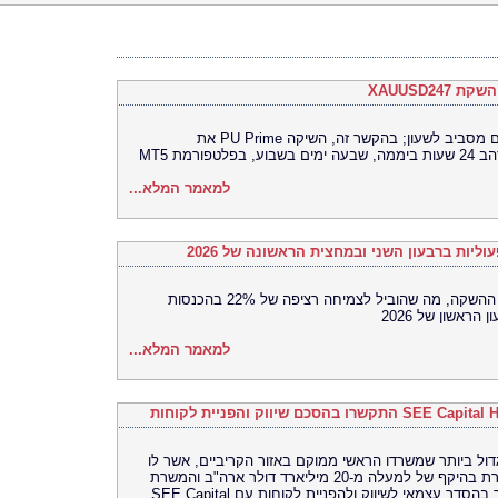
משקיעים פועלים יותר ויותר בשווקים הפעילים מסביב לשעון; בהקשר זה, השיקה PU Prime את
למאמר המלא...
הביצוע המסחרי בארה"ב מניע את מומנטום ההשקה, מה שהוביל לצמיחה רציפה של 22% בהכנסות
למאמר המלא...
 הבנק הגלובלי הגדול ביותר שמשרדו הראשי ממוקם באזור הקריביים, אשר לו
נוכחות עולמית ועם פיקדונות ונכסים במשמורת בהיקף של למעלה מ-20 מיליארד דולר ארה"ב והמשרת
לקוחות ב-126 מטבעות וב-15 שפות, התקשר בהסדר עצמאי לשיווק ולהפניית לקוחות עם SEE Capital