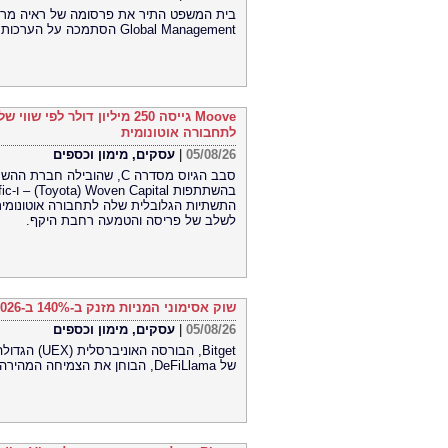
Global Management הסתמכה על הערכות תוחלת חיים קצרות של חברת Lapetus והטעתה משקיעים
לתחבורה אוטונומית
05/08/26
|
עסקים, מימון וכספים
התשתיות הגלובלית שלה לתחבורה אוטונומית
לשלב של פריסה והטמעה רחבת היקף.
שוק אסימוני המניות מזנק ב-140% ב-2026 בהתאם למיפוי השוק במחקר חדש של DeFiLlama
05/08/26
|
עסקים, מימון וכספים
Bitget, הבו
של DeFiLlama, הבוחן את הצמיחה המהירה ואת מבנה השוק המתפתח של אסימוני מניות.