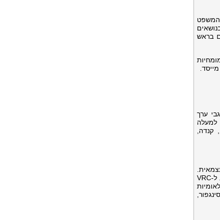
 המשפט
נושאים
דים בראש
המומחיות
מייסד.
בי ערך
זכויות הון, נדל"ן ורכוש קבוע. ל-VRG רשת של למעלה
, קנדה,
ות מלא, עצמאית.
מאז 1975, יותר מ-200 עמיתינו בארה"ב סיפקו מסקנות אובייקטיביות ותומכות של ערך ללקוחות מקומיים ובינלאומיים. ל-VRC
לאומיות
סינגפור,