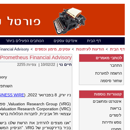
דף הבית
אינדקס עסקים
הכותבים הפעילים ביותר
דף הבית
הודעות לעיתונות
עסקים, מימון וכספים
theus Financial Advisory
Prometheus Financial Advisory מצטרפת ל-VRG
לכותבי מאמרים
חיים נוי
10/02/22
צפיות:
2255
|
|
התחבר
הרשמה למערכת
visory
שחזור סיסמה
השותפות
קטגוריות נוספות
ניו יורק, 8
בפברואר 2022, (
INESS WIRE
אינטרנט ומחשבים
p (VRG
בריאות
עצמאי תל אביבית, לחברות הכלולות ברשי
לימודים
נופש ותיירות
בכיר בדירקטוריון 
ספורט