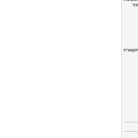
ור.
מהמובילים בעולם בתחום (מסופונים, קורא ברקוד, מדפסות ברקוד, מדבקות, רדידי הטבעה, RFID,תקשורת