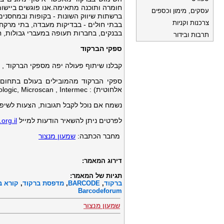
חומרה ותוכנה מתאימה.אנו פוגשים ביישומי
עסקים, מימון וכספים
ברשתות שיווק השונות - בקופות ובמחסנים 
צרכנות וקניות
בבתי חולים - בבדיקות מעבדה, בתי מרקחת,
בבנקים, בחברות תעופה במעברי גבולות, ח
תרבות ובידור
ספקי הברקוד
קבלנו שיתוף פעולה יפה מספקי הברקוד , ת
אלחוטית) : Motorola, Zebra, Datamax, Psion, Honeywell, Datalogic, Metrologic, Microscan , Intermec ועוד.
נשמח אם נוכל לקבל תגובות, הצעות לשיפור
לפרטים ניתן להשאיר הודעות למייל
org.il
מחבר הכתבה:
שמעון מנצור
דירוג המאמר:
תגיות של המאמר:
ברקוד
,
BARCODE
,
מדפסת ברקוד
,
קורא ב
Barcodeforum
שמעון מנצור