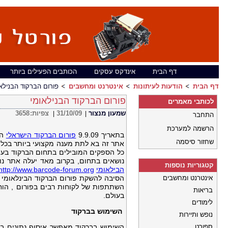
דף הבית
אינדקס עסקים
הכותבים הפעילים ביותר
דף הבית
הודעות לעיתונות
אינטרנט ומחשבים
פורום הברקוד הבנילאו
פורום הברקוד הבנילאומי
לכותבי מאמרים
שמעון מנצור
31/10/09
צפיות:
3658
|
|
התחבר
הרשמה למערכת
בתאריך 9.9.09
פורום הברקוד הישראלי
הש
שחזור סיסמה
אתר זה בא לתת מענה מקצועי ביותר בכל
כל הספקים המובילים בתחום הברקוד בעו
נושאים בתחום, בקרוב מאד יעלה אתר נו
קטגוריות נוספות
הבילאומי
http://www.barcode-forum.org
אינטרנט ומחשבים
השתתפות של לקוחות רבים בפורום , הוחל
בריאות
בעולם.
לימודים
השימוש בברקוד
נופש ותיירות
ספורט
השימוש בברקוד מאפשר איסוף נתונים בצ