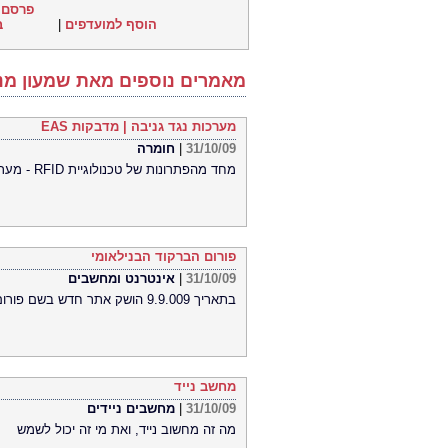
פרסם 
הוסף למועדפים
|
ב
מאמרים נוספים מאת שמעון מנ
מערכות נגד גניבה | מדבקות EAS
31/10/09
|
חומרה
מחד מהפתרונות של טכנולוגיית RFID - מערכות נגד גניבה | מדבקות EAS
פורום הברקוד הבנילאומי
31/10/09
|
אינטרנט ומחשבים
בתאריך 9.9.009 הושק אתר חדש בשם פורום הברקוד הבינלאומי לדוברי אנגלית
מחשב נייד
31/10/09
|
מחשבים ניידים
מה זה מחשוב נייד, ואת מי זה יכול לשמש