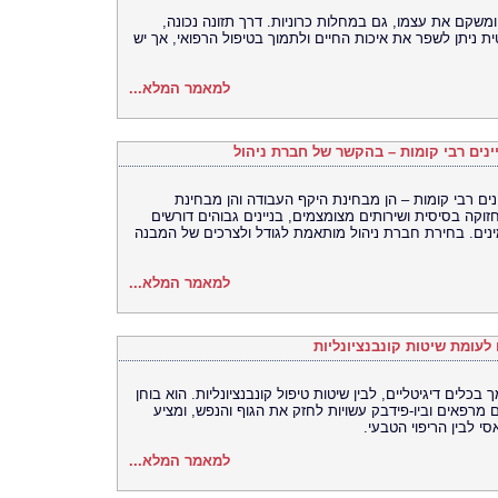
ומשקם את עצמו, גם במחלות כרוניות. דרך תזונה נכונה,
ת ניתן לשפר את איכות החיים ולתמוך בטיפול הרפואי, אך יש
למאמר המלא...
יינים רבי קומות – בהקשר של חברת ניהול
ינים רבי קומות – הן מבחינת היקף העבודה והן מבחינת
וקה בסיסית ושירותים מצומצמים, בניינים גבוהים דורשים
ינים. בחירת חברת ניהול מותאמת לגודל ולצרכים של המבנה
למאמר המלא...
 לעומת שיטות קונבנציונליות
כלים דיגיטליים, לבין שיטות טיפול קונבנציונליות. הוא בוחן
ם מרפאים וביו-פידבק עשויות לחזק את הגוף והנפש, ומציע
 לבין הריפוי הטבעי.
למאמר המלא...