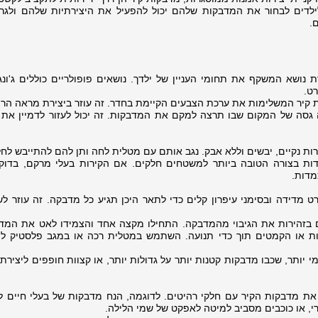
ילדים לבחור את המדבקות שלהם יכול להפעיל את היצירתיות שלהם ולגר
.
נושא המשקף את תחומי העניין של ילדך. נושאים פופולריים כוללים ג'ונגל
ט.
 קיר המשלימות את ערכת הצבעים הקיימת בחדר. זה עוזר ביצירת מראה הרמו
 גסה של המקום שבו תרצה למקם את המדבקות. זה יכול לעזור לדמיין את
ת נקיים, יבשים וללא אבק. נגב אותם עם מטלית לחה ותן להם להתייבש לחלו
ת בצורה הטובה ביותר למשטחים חלקים. אם הקירות בעלי מרקם, בדוק
מדות.
 מדידה ובסימני עיפרון קלים כדי לתאר היכן תגיע כל מדבקה. זה עוזר לש
 בזהירות את הגיבוי מהמדבקה. התחילו מקצה אחד והצמידו לאט את המד
עות או הקמטים תוך כדי תנועה. השתמש במטלית רכה או במגב פלסטיק ל
י יותר, שכבו מדבקות קטנות יותר על גדולות יותר, או קצוות חופפים ליציר
ת מדבקות הקיר עם חלקי רהיטים. לדוגמה, הנח מדבקות של בעלי חיים ל
י, או כוכבים מסביב למיטה לאפקט של שמי הלילה.