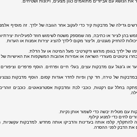
 את הנושא עם אביזרים מתואמים כגון מצעים, וילונות ושטיחים.
ים גדילה של מדבקות קיר כדי לעקוב אחר הגובה של ילדך. זה מוסיף אלמנ
תמש בהן לציור או כתיבה, מה שמספק משטח לשימוש חוזר לפעילויות יצירתיות
כולות להחזיק מגנטים, וליצור מקום לילדך להציג יצירות אמנות או הערות.
 של ילדך בגופן מודגש ודקורטיבי מעל המיטה או על הדלת.
בחרו ציטוטים מעוררי השראה או אמירות אהובות המשקפות את האישיות של י
ער או ג'ונגל עם מדבקות עצים, בעלי חיים ופרחים. הוסף פרפרים וציפורים 
מדבקות של טירה, חד קרן ופיות לחדר אגדות קסום. הוסף מדבקות נצנצים 
תקה בחלל עם רקטות, כוכבי לכת ומדבקות אסטרונאוטים. כוכבים זוהרים
לה.
ות עם מטלית יבשה כדי לשמור אותן נקיות.
ים לחים כדי למנוע קילוף.
להתקלף, קלפו אותה בעדינות והדביקו אותה מחדש. למדבקות עקשניות,
 את הדבק לפני ההסרה.