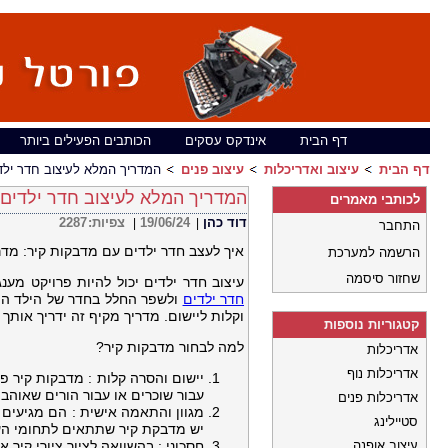
דף הבית
אינדקס עסקים
הכותבים הפעילים ביותר
דף הבית
עיצוב ואדריכלות
עיצוב פנים
המדריך המלא לעיצוב חדר יל
המדריך המלא לעיצוב חדר ילדים
לכותבי מאמרים
דוד כהן
19/06/24
צפיות:
2287
|
|
התחבר
איך לעצב חדר ילדים עם מדבקות קיר: מדר
הרשמה למערכת
שחזור סיסמה
עיצוב חדר ילדים יכול להיות פרויקט מע
חדר ילדים
ולשפר החלל בחדר של הילד היא
וקלות ליישום. מדריך מקיף זה ידריך אותך 
קטגוריות נוספות
למה לבחור מדבקות קיר?
אדריכלות
אדריכלות נוף
יישום והסרה קלות : מדבקות קיר פ
עבור שוכרים או עבור הורים שאוהב
אדריכלות פנים
מגוון והתאמה אישית : הם מגיעים במ
סטיילינג
יש מדבקת קיר שתתאים לתחומי העני
עיצוב אופנה
חסכוני : בהשוואה לציור ציורי קיר 