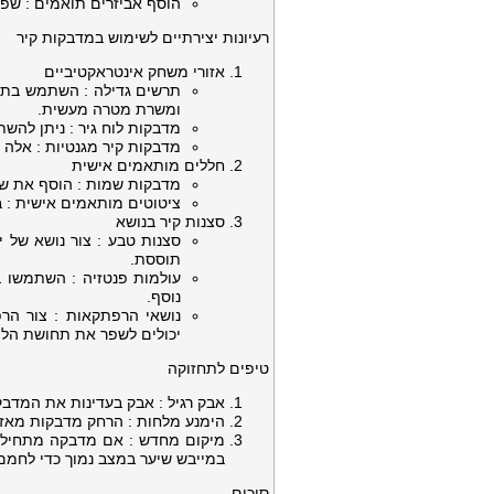
הוסף אביזרים תואמים : שפר
רעיונות יצירתיים לשימוש במדבקות קיר
אזורי משחק אינטראקטיביים
תרשים גדילה : השתמש בתרש
ומשרת מטרה מעשית.
מדבקות לוח גיר : ניתן להש
מדבקות קיר מגנטיות : אלה י
חללים מותאמים אישית
מדבקות שמות : הוסף את שמו
ציטוטים מותאמים אישית : 
סצנות קיר בנושא
סצנות טבע : צור נושא של י
תוססת.
עולמות פנטזיה : השתמשו ב
נוסף.
נושאי הרפתקאות : צור הרפ
יכולים לשפר את תחושת הלי
טיפים לתחזוקה
אבק רגיל : אבק בעדינות את המדבק
הימנע מלחות : הרחק מדבקות מאזור
מיקום מחדש : אם מדבקה מתחילה 
במייבש שיער במצב נמוך כדי לחמם
סיכום