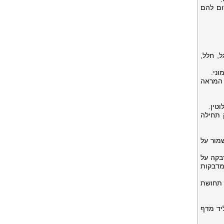
ום להם
, חלל,
ני.
 המראה
טין.
 תחילה
מור על
בקה על
מדבקות
ת תחושת
יד מדף