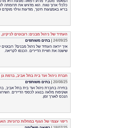
המאמר מסביר מדוע רפואה מונעת היא מרכיב
כלכלי ארוך טווח. הוא מדגיש את תרומתה לש
בריא באמצעות חינוך, מודעות וגילוי מוקדם 
העתיד של ניהול מבנים: רובוטים לניקיון
24/09/25
|
בתים משותפים
איך ייראה העתיד של ניהול מבנים? רובוטים ל
שישנה את חוויית הדיירים. הכנסו לקריאה.
חברת ניהול ועד בית בתל אביב, ברמת גן 
20/08/25
|
בתים משותפים
בחירה בחברת ניהול ועד בית בתל אביב, ברמ
ושקיפות מלאה בנוגע לכספי הדיירים. השירו
הנכס לאורך זמן.
ריפוי עצמי של הגוף במחלות כרוניות: הא
18/07/25
|
רפואה משלימה