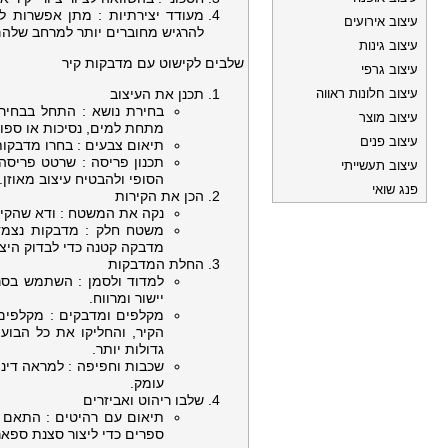
מעודד יצירתיות : מתן אפשרות ל
עיצוב אירועים
להרגיש מחוברים יותר למרחב שלהם
עיצוב גינות
שלבים לקישוט עם מדבקות קיר
עיצוב גרפי
עיצוב חלונות ראווה
תכנן את העיצוב
בחירת נושא : התחל בבחירת 
עיצוב מוצר
מתחת למים, נסיכות או ספור
עיצוב פנים
תיאום צבעים : בחרו מדבקות
תכנון פריסה : שרטט פריסה
עיצוב תעשייתי
הסופי ולהבטיח עיצוב מאוזן.
פנג שואי
הכן את הקירות
נקה את המשטח : ודא שהקירו
משטח חלק : מדבקות נצמדו
מדבקה קטנה כדי לבדוק היצ
החלת המדבקות
למדוד ולסמן : השתמש בסרט
יישור ומרווח.
מקלפים ומדבקים : מקלפים
הקיר, והחליקו את כל הבו
גדולות יותר.
שכבות וחפיפה : למראה דינמ
עומק.
שלבו ריהוט ואביזרים
תיאום עם רהיטים : התאם א
ספרים כדי ליצור סצנת ספאר