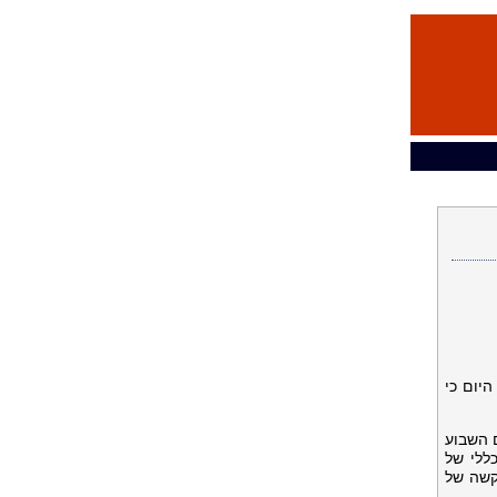
ה היום כי
יים השבוע
די, המנהל הכללי של
רה לפתוח בהליך הבקשה של