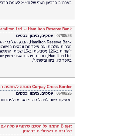
בארה"ב ברבעון השני של 2026 לעומת הרבעון הראשון של 2026
Hamilton Reserve Bank ו- SEE Capital Hamilton Ltd.‎ התקשרו בהסכם שיווק והפניית לקוחות
07/08/26
|
עסקים, מימון וכספים
Hamilton Reserve Bank,
Hamilton Ltd.‎, חברת מימון תאגיד
בקפריסין, ביוון ובישראל.
Corpay Cross-Border מונתה לשותפת המט"ח הרשמית של Ultimate Sevens
06/08/26
|
עסקים, מימון וכספים
מספקת גישה לניהול סיכוני מטבע ולפתרונות
Bitget חתמה על הסכם שיתוף פעולה ע
של נכסים דיגיטליים בבהוטן