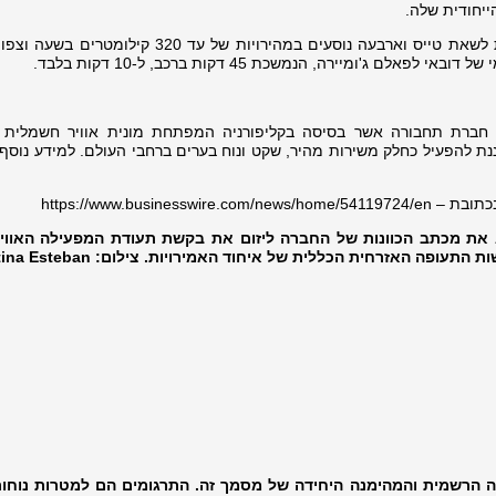
יחודית שלה.
מונית האוויר החשמלית של Joby מיועדת לשאת טייס וארבעה נוסעים במהירויות של עד 320 
ג'ומיירה, הנמשכת 45 דקות ברכב, ל-10 דקות בלבד.
Joby Aviation, Inc (NYSE) היא חברת תחבורה אשר בסיסה בקליפורניה המפתחת מונית אוויר חשמלי
ת להפעיל כחלק משירות מהיר, שקט ונוח בערים ברחבי העולם. למידע נוסף, 
https://www.busine
וירט, מייסד ומנכ"ל Joby, מציג את מכתב הכוונות של החברה ליזום את בקשת תעודת המפעילה האו
tina Esteban
ה הרשמית והמהימנה היחידה של מסמך זה. התרגומים הם למטרות נוחו