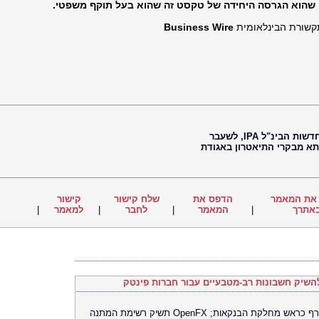
שהוא הגרסה היחידה של טקסט זה שהוא בעל תוקף משפטי.
תקשורת הבינלאומית
Business Wire
חיים נוי, עיתונאי, עורך ראשי של סוכנות החדשות הבינ"ל IPA, לשעבר
 תא מבקרי התיאטרון באגודת
את המאמר
הדפס את
שלח קישור
קישור
אתרך
|
המאמר
|
לחבר
|
למאמר
|
טיילר מקינטייר, מייסד שותף של Novo, מצטרף כראש מחלקת הבנקאות; OpenFX תשיק רשימת המתנה