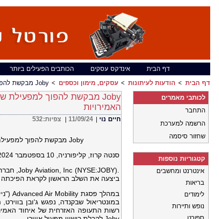
דף הבית
אינדקס עסקים
הכותבים הפעילים ביותר
דף הבית
הודעות לעיתונות
עסקים, מימון וכספים
Joby מבקשת להפוך למפעילת שירות מוניות האוויר החשמליות המורשית הראשונה באיחוד האמירויות
Joby מבקשת להפוך למפעילת ש
לכותבי מאמרים
האמירויות
התחבר
חיים נוי
11/09/24
צפיות:
532
|
|
הרשמה למערכת
שחזור סיסמה
Joby מבקשת להפוך למפעילת שירות מוניות האוויר החשמליות המורשית הראשונה באיחוד האמירויות
סנטה קרוז, קליפורניה, 10 בספטמבר 2024, (
קטגוריות נוספות
.SE:JOBY
אינטרנט ומחשבים
ביצעה את השלב הראשון לקראת הפיכתה למ
בריאות
במהלך 
לימודים
נופש ותיירות
ספורט
Joby לקבלת רישיון מפעיל אווירי.