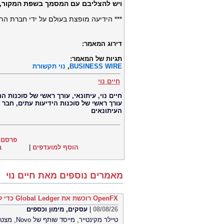
ויש להצליבם עם המסמך בשפת המקור, 
*** הידיעה מופצת בעולם על ידי חברת ה
דירוג המאמר:
תגיות של המאמר:
BUSINESS WIRE
,
נוי תקשורת
חיים נוי
עורך ראשי של סוכנות הידיעות עתים, חבר
העיתונאים
פרסם 
הוסף למועדפים
|
ב
מאמרים נוספים מאת חיים נוי
OpenFX רוכשת את Global Ledger כדי להשיק חשבונות רב-מטבעיים עבור חברות פינטק
08/08/26
|
עסקים, מימון וכספים