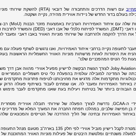
עם רשות הדרכים והתחבורה של דובאי (RTA) להשקת שיר
לה בעולם בדור החדש של ניידות אווירית מהירה, נקייה ושקטה.
באפריל 2024 הרחיבה Joby את השותפות שלה עם אי
משרד הרשויות המקומיות והתחבורה - אבו דאבי (DMT), המשרד לפיתוח כלכלי של אבו דא
DCT Abu Dhab), אשר סלל את הדרך להקמה ולהרחבה של שירותי מוניות האוויר באבו דאבי ומעבר ל
מעבר לתעופה נקייה ברחבי איחוד האמירויות, ואנו נרגשים לשתף פעולה עם מג
ניהם ה-GCAA, על מנת להניח את היסודות לאחת מרשתות מוניות האוויר החשמליות הראשונות בע
ות כלי הטיס המהפכניים שלנו".
סייף אל סוואידי אמר: "מכתב הכוונות של Joby Aviation לצורך הגשת הבקשה לרישיון מפעיל אווירי מהווה אבן 
תה של המדינה למובילה עולמית בהפעלת כלי טיס חשמליים הממריאים ו
ו לתמוך בטכנולוגיות מתקדמות אלה מדגיש את מחויבותנו לטיפוח פתרונות מתקדמים של
דרטים הגבוהים ביותר של בטיחות ויעילות בעת שאנו מתקדמים לעבר מימוש 
תעודת המפעיל האווירי, המונפקת על ידי ה-GCAA, נדרשת לצורך הפעלה של שירותי תובלה אווירית מס
יך הגשת בקשה בן חמישה שלבים, במהלכו תפתח החברה את המערך המלא של מדריכים
 באיחוד האמירויות ובחינה של הליך ההדרכה של הטייסים והמכונאים שלה, 
במאי 2022 השלימה Joby תהליך דומה במטרה לקבל רישיון מוביל אווירי לפי חלק 135 בארה"ב מט
 למעלה משנתיים ומלטשת היבטים של פעילות מוניות האוויר המתוכננת של 