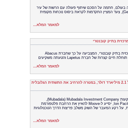
רסה האוניברסלית (UEX) הגדולה בעולם, חתמה על הסכם שיתוף פעולה עם הרשות של עיר
המיינדפולנס גלפו (Gelephu Mindfulness City), צעד המציין התקדמות לקראת ביסוס נוכחות מקומית
למאמר המלא...
כזית בתיק קובנטרי
בית המשפט התיר את פרסומה של ראיה מרכזית בתיק קובנטרי, המצביעה על כך שחברת Abacus
למאמר המלא...
Moove גייסה 250 מיליון דולר לפי שווי של 2.1 מיליארד דולר, במטרה להרחיב את התשתית הגלובלית
סבב הגיוס מסדרה C, שהובילה חברת ההשקעות Mubadala Investment Company ‏(Mubadala),
בהשתתפות Woven Capital‏ (Toyota) – ו-Ion Pacific, יסייע ל-Moove להאיץ את הרחבת פלטפורמת
, על רקע המעבר של השוק משלב פריצות הדרך הטכנולוגיות
למאמר המלא...