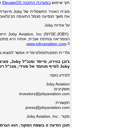
תוך שימוש
במערכת התוכנה ElevateOS
הי
את משך הנסיעה מנמל התעופה הבינלאומי של דובאי לפאלם 
על אודות Joby
.:JOBY
הממריאה ונוחתת אנכית, אותה היא מתכננ
ל-
www.jobyaviation.com
.
גלריית תמונות/מולטימדיה אפשר למצוא בכתובת – sswire.com/news/home/54119724/en
ג'ובן בו
Joby לסייף מוחמד אל סווידי, מנכ"ל רשות התעופה האזרחית הכללית של איחוד האמירויות. צילום:
למידע נוסף:
Joby Aviation
משקיעים:
investors@jobyaviation.com
תקשורת:
press@jobyaviation.com
מקור: .Joby Aviation, Inc
תוכן הודעה זו בשפת המקור, הוא הגרס