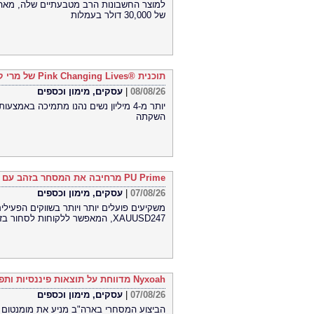
למוצר החשבונות הרב מטבעתיים שלה, מאה ה
של 30,000 דולר בעמלות
תוכנית Pink Changing Lives®‎ של מרי קיי הופכת חזון להשפעה מדידה עבור נשים ברחבי העולם
08/08/26
|
עסקים, מימון וכספים
יותר מ-4 מיליון נשים נהנו מתמיכה באמ
השקתה
PU Prime מרחיבה את המסחר בזהב עם השקת XAUUSD247
07/08/26
|
עסקים, מימון וכספים
XAUUSD247, המאפשר ללקוחות לסחור בזהב 24 שעות ביממה, שבעה ימים בשבוע, בפלטפורמת MT5
Nyxoah מדווחת על תוצאות פיננסיות ותפעוליות ברבעון השני ובמחצית הראשונה של 2026
07/08/26
|
עסקים, מימון וכספים