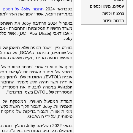
עסקים, מימון וכספים
בפברואר 2024
חתמה Joby על הסכם מחייב
צרכנות וקניות
באמירות דובאי, אשר יהפוך את העיר למובי
תרבות ובידור
- אבו דאבי (i
Joby.
בווירט ציין: "ישנה תנופה שלא תיאמן של 
של שותפים, בי
תאפשר תנועה מהירה, נקייה ושקטה באמצע
במסע של איחוד האמירויות לקראת הפיכ
אנכית (EVTOL). המוכנות שלנ
Aviation במטרה להבטיח את הסטנ
המסחרית של EVTOL בשמי מדינתנו".
האמירויות. Joby תעבור הל
מוניות אוויר, תעבור בדיקות של מתקניה
טיסותיה, על ידי ה-GCAA.
ומפעילה כלי טיס מסורתיים בארה"ב כבר