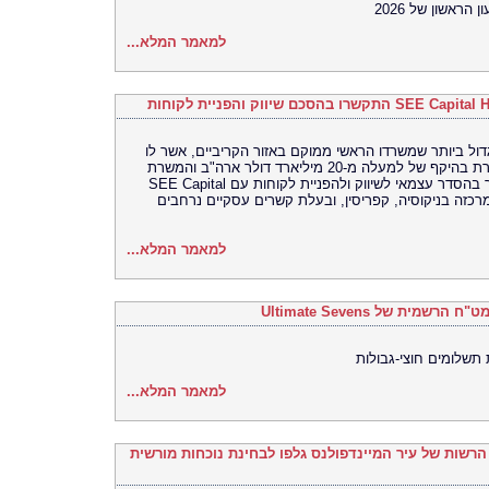
למאמר המלא...
 הבנק הגלובלי הגדול ביותר שמשרדו הראשי ממוקם באזור הקריביים, אשר לו
נוכחות עולמית ועם פיקדונות ונכסים במשמורת בהיקף של למעלה מ-20 מיליארד דולר ארה"ב והמשרת
לקוחות ב-126 מטבעות וב-15 שפות, התקשר בהסדר עצמאי לשיווק ולהפניית לקוחות עם SEE Capital
י וייעוץ שמרכזה בניקוסיה, קפריסין, ובעלת קשרים עסקיים נרחבים
למאמר המלא...
 תשלומים חוצי-גבולות
למאמר המלא...
ם הרשות של עיר המיינדפולנס גלפו לבחינת נוכחות מורשית