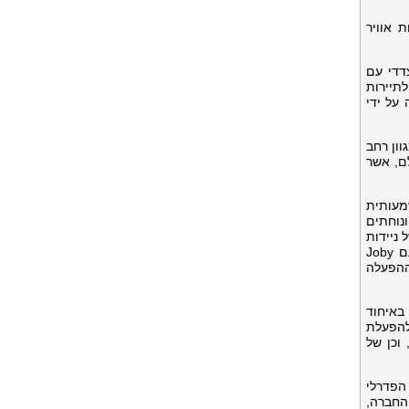
ותי מוניות אוויר
חוד האמירויות הערביות באמצעות מזכר הבנות (MoU) רב-צדדי עם
בי (DED) והמשרד לתרבות ולתיירות
ה על ידי
וון רחב
ולם, אשר
דרך משמעותית
נוחתים
 ניידות
אווירית אשר תהיה חלק מעתיד התחבורה באיחוד האמירויות ומעבר לה. אנו שמחים לעבוד בשיתוף פעולה הדוק עם Joby
ההפעלה
חרית באיחוד
 להפעלת
וכן של
עם מנהל התעופה הפדרלי
החברה,