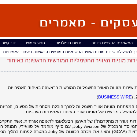
המאמרים הניצפים ביותר
תגיות פופולריות
תנאי שימוש
צור קשר
ירות מוניות האוויר החשמליות המורשית הראשונה באיחוד
):
BUSINESS WIRE
Joby Aviation, Inc (NY), חברה המפתחת מוניות אוויר חשמליות לצורך הובלה מסחרית של נוסעים, הכריז
פעילה מורשית של מוניות אוויר באיחוד האמירויות הערביות.
פסגת Advanced Air Mobility ("ניידות אווירית מתקדמת") של הארגון הבינלאומי לתעופה אזרחית, אשר התק
במונטריאול שבקנדה, נפגש ג'ובן בווירט, המייסד והמנכ"ל של Joby Aviation, עם סייף מוחמד אל סוואי
רשות התעופה האזרחית של איחוד האמירויות (GCAA) והציג את מכתב הכוונות של Joby במט