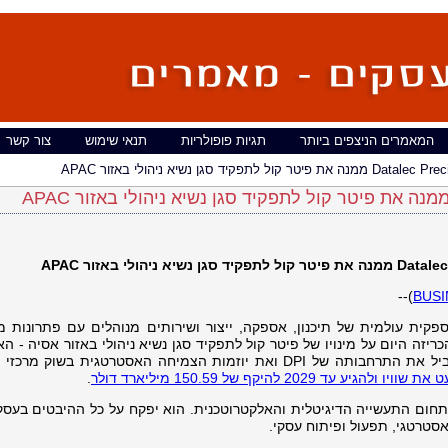
המאמרים הניצפים ביותר
תגיות פופולריות
תנאי שימוש
צור קשר
ל לתפקיד סגן נשיא ניהולי באזור APAC
Datalec
ממנה את פיטר קול לתפקיד סגן נשיא ניהולי באזור
APAC
BUSI
)--‏
ספקית עולמית של תיכנון, אספקה, ייצור ושירותים מנוהלים עם פתרונות מ
ריזה היום על מינויו של פיטר קול לתפקיד סגן נשיא ניהולי באזור אסיה - הא
השקט (APAC). קול, הנמצא בסינגפור, יוביל את התרחבותה של DPI ואת יוזמות הצמיחה האסטרטגית בשוק
ע עד 2029 להיקף של 150.59 מיליארד דולר
.
בתחום התעשייה הדיגיטלית והאלקטרוטכנית. הוא יפקח על כל ההיבטים בעסקי