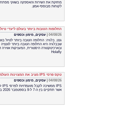
מחזקת את השירות והאספקה ​​בשווקי מפתח 
לקוחות מבוססי-אמון.
החלופות הטובות ביותר בעולם ליעדי טיול 
04/08/26
|
עסקים, מימון וכספים
שבבלגיה היא החלופה הטובה ביותר לוונציה 
ובארכיטקטורה היסטורית, המעניקות אווירה ד
Holafly
טקס פרסי IPS מציב את המצוינות העולמית בתחום הנדל"ן במרכז הבמה במהלך אירוע IPS 2026
04/08/26
|
עסקים, מימון וכספים
אשר תתקיים בין ה-7 ל-9 בספטמבר 2026 במרכז הסחר העולמי של דובאי (Dubai World Trade Centre).