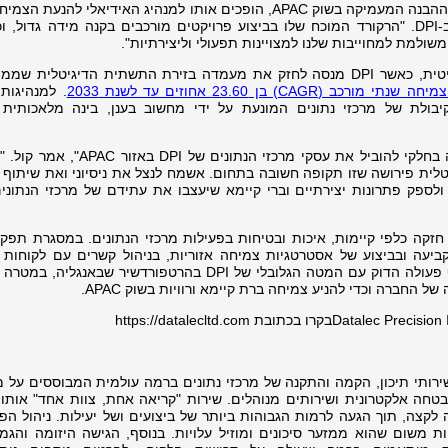
"הניסיון המקיף וההבנה של פיטר, כמו גם ההבנה המעמיקה בשוק APAC, הופכים אותו למנהיג האידיאלי לה
קריטי זה", אמר דני קיפר, מנהל קבוצה ב-DPI. "הרקורד המוכח שלו בביצוע פרויקטים מורכבים בקנה מידה גדול
שולמת למחוייבות שלנו למצויינות תפעולי וליצירתיות".
המינוי של קול מגיע על פרשת דרכים קריטית, כאשר DPI מנסה לחזק את מעמדה בזירת התשתית הדיגיטל
ב (CAGR) בן 23.60 אחוזים עד לשנת 2033
. למנהיגות
ולת של מרכזי נתונים המונעת על ידי מחשוב בענן, בינה מלאכותית ו
"אני שמח על הזדמנות מלהיבה זו שנפלה בחלקי להוביל את עסקי מרכזי הנתונ
לית פירושה שזו תקופה חשובה בתחום. אשמח לנצל את ניסיוני ואת שיתוף 
לספק פתרונות יצירתיים וברי קיימא שיעצבו את עתידם של מרכזי הנתונים
חזקה כלפי קיימות, איכות ובטיחות בפעילות מרכזי הנתונים. במסגרת תפקיד
קביעה ובביצוע של אסטרטגיות צמיחה אזוריות, בניהול קשרים עם לקוחות 
ובייעול התפעוליות. הוא יעבוד תוך שיתוף פעולה הדוק עם המטה הגלובלי של DPI בהרטפורדשיר שבא
חברה וכדי להניע צמיחה ברת קיימא ורוויות בשוק APAC.
Datalec Precision In מציעה שירותי תיכון, הקמה והתקנה של מרכזי נתונים ברמה עולמית המבוססים ע
י, אבטחה אלקטרונית ושירותים מנוהלים. שירות "קריאה אחת, צוות אחד" אות
לקצה, תוך הגעה לרמות הגבוהות ביותר של ביצועים ושל יעילות. ניהול הפר
ן עבור לקוחות משום שהוא ממזער סיכונים ומוזיל עלויות. בנוסף, הגישה היזומה והג