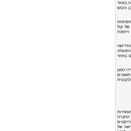
נעת הצמיחה באזור
, וכן גיבוש
ית שממתפתחת
 של קול
יוזמות
ים של DPI באזור APAC", אמר קול. "הדרישה
הפעולה
 באזור
ו כסגן
חשובים
נגליה, במטרה להבטיח
ל מומחיות
ו החברה
ויקטים
מישה של