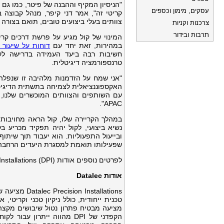
עסקים, מימון וכספים
צוותים בעלי ביצועים טובים, תואם בצורה מ
צרכנות וקניות
תרבות ובידור
במהירות, זאת יחד עם
דוחות על שיעור צמיחה שנתי מורכ
חשיבות רבה ביעד העמידה בדרישה לקיב
טרנספורמציה דיגיטלית.
האקספוננציאלית לצמיחה בתשתית הדיגיט
עם השותפים והצוותים המוכשרים שלנו, ו
APAC".
במהלך הקריירה שלו, קול הראה מחויבות 
נשיא ביצועי, לקול יהיה תפקיד מכריע ב
שפעילותו תואמת למסגרת היעדים הרחבה של ה
לפרטים נוספים אודות Datalec Precision Installations (DPI)בקרו בכתובת https://datalecltd.com
אודות
Datalec
stallations
טכנית ייחודית, כולל ניקיון טכני וקריט
מציעה מבטיח פתרון נטול שיבושים מקצה 
הקפדני של DPI מהווה ייתרו