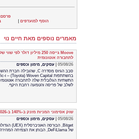
פרסם 
הוסף למועדפים
|
ב
מאמרים נוספים מאת חיים נוי
לתחבורה אוטונומית
05/08/26
|
עסקים, מימון וכספים
התשתיות הגלובלית שלה לתחבורה אוטונומית
לשלב של פריסה והטמעה רחבת היקף.
שוק אסימוני המניות מזנק ב-140% ב-2026 בהתאם למיפוי השוק במחקר חדש של DeFiLlama
05/08/26
|
עסקים, מימון וכספים
Bitget, הבו
של DeFiLlama, הבוחן את הצמיחה המהירה ואת מבנה השוק המתפתח של אסימוני מניות.