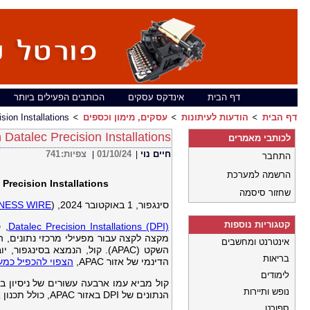
דף הבית
אינדקס עסקים
הכותבים הפעילים ביותר
דף הבית
הודעות לעיתונות
עסקים, מימון וכספים
Datalec Precision Installations ממנה את פיטר קו
Datalec Precision Installations ממנה את פיטר קול לתפקיד סגן נשיא ניהולי באזור APAC
לכותבי מאמרים
חיים נוי
01/10/24
צפיות:
741
|
|
התחבר
הרשמה למערכת
 Precision Installations
שחזור סיסמה
סינגפור, 1 באוקטובר 2024, (
NESS WIRE
קטגוריות נוספות
Datalec Precision Installations (DPI)
, 
מקצה לקצה עבור מפעילי מרכזי נתונים, הכ
אינטרנט ומחשבים
בריאות
הדינמי של אזור APAC,
הצפוי להכפיל כמעט את שוויו ולהגי
לימודים
קול מביא עמו ארבעה עשורים של ניסיון 
נופש ותיירות
הנתונים של DPI באזור APAC, כולל תכנון אסטרטגי, תפעול ופיתוח עסקי.
ספורט