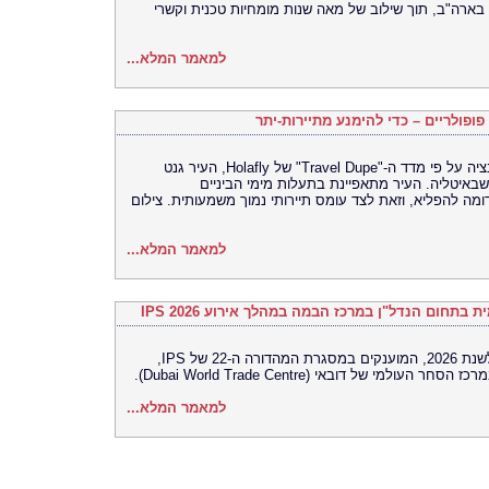
בארה"ב, תוך שילוב של מאה שנות מומחיות טכנית וקשרי
למאמר המלא...
פופולריים – כדי להימנע מתיירות-יתר
גנט, בלגיה: החלופה הטובה ביותר לטיול בוונציה על פי מדד ה-"Travel Dupe" של Holafly, העיר גנט
שבאיטליה. העיר מתאפיינת בתעלות מימי הביניים
ומה להפליא, וזאת לצד עומס תיירותי נמוך משמעותית. צילום
למאמר המלא...
IPS ממשיכה לקבל מועמדויות לפרסי IPS לשנת 2026, המוענקים במסגרת המהדורה ה-22 של IPS,
למאמר המלא...