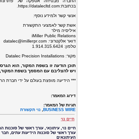
החברה מבטיחה אספקה של פתרונות 
בכתובת:https://datalecltd.com.
אנשי קשר ולמידע נוסף:
אשת קשר לאמצעי התקשורת
איליסיה מילר
iMiller Public Relations
דואר אלקטרוני:
datalec@imillerpr.com
טלפון: ‎1.914.315.6424
מקור: Datalec Precision Installations
תוכן הודעה זו בשפת המקור, הוא הגרס
ויש להצליבם עם המסמך בשפת המקור, 
*** הידיעה מופצת בעולם על ידי חברת ה
דירוג המאמר:
תגיות של המאמר:
BUSINESS WIRE
,
נוי תקשורת
חיים נוי
עורך ראשי של סוכנות הידיעות עתים, חבר
העיתונאים