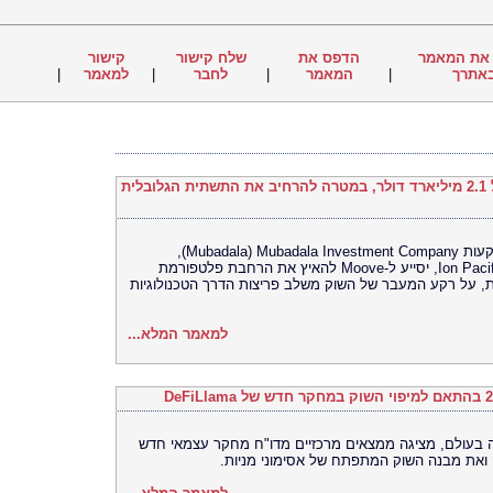
את המאמר
הדפס את
שלח קישור
קישור
אתרך
|
המאמר
|
לחבר
|
למאמר
|
Moove גייסה 250 מיליון דולר לפי שווי של 2.1 מיליארד דולר, במטרה להרחיב את התשתית הגלובלית
סבב הגיוס מסדרה C, שהובילה חברת ההשקעות Mubadala Investment Company ‏(Mubadala),
בהשתתפות Woven Capital‏ (Toyota) – ו-Ion Pacific, יסייע ל-Moove להאיץ את הרחבת פלטפורמת
, על רקע המעבר של השוק משלב פריצות הדרך הטכנולוגיות
למאמר המלא...
רסה האוניברסלית (UEX) הגדולה בעולם, מציגה ממצאים מרכזיים מדו"ח מחקר עצמאי חדש