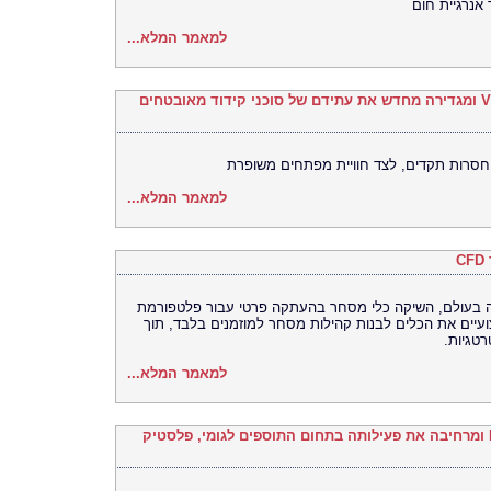
אנרגיית חום
למאמר המלא...
Legit Security משיקה את VibeGuard 2.0 ומגדירה מחדש את עתידם של סוכני קידוד מאובטחים
סרות תקדים, לצד חוויית מפתחים משופרת
למאמר המלא...
רסה האוניברסלית (UEX) הגדולה בעולם, השיקה כלי מסחר בהעתקה פרטי עבור פלטפורמת
מקצועיים את הכלים לבנות קהילות מסחר למוזמנים בלבד, תוך
טגיות.
למאמר המלא...
Univar Solutions רוכשת את H.M. Royal ומרחיבה את פעילותה בתחום התוספים לגומי, פלסטיק