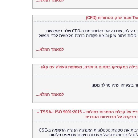
למאמר המלא...
Bitget, הבורסה האוניברסלית (UEX) הגדולה בעולם, שדרגה את פלטפורמת ה-CFD שלה באמצעות
TradingV, ובכך איחדה יכולות ניתוח שוק וביצוע פקודות ברמה מקצועית לכדי ממשק
למאמר המלא...
Ronival Real Estate, סוכנות הנדל"ן המובילה במקסיקו בתחום היוקרה, משתפת פעולה עם eXp
ר ביצע זה עתה מהלך מכונן
למאמר המלא...
חברת Kleen Hy-Dro-Gen Inc שמחה להכריז על קבלת הסמכות כפולות – ISO 9001:2015 ו-TSSA –
 הבקרה על הבטיחות הטכנית
הסמכות רגולטוריות וניהול איכות מרכזיות מציבות את ספקית טכנולוגיות האנרגיה הנקייה הרשומה ב-CSE
לים לייצור ומכירה של מערכות חימום עם אפס פליטות